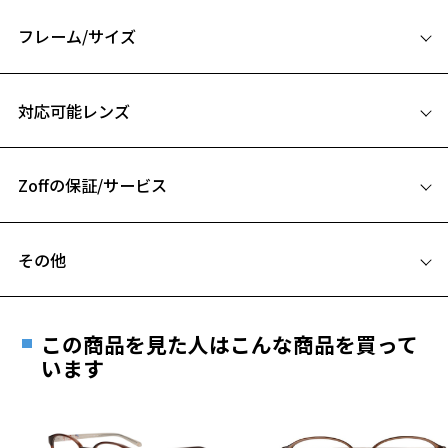
『REMASTER』
2000年代のトレンドを現代向けにアップデートしたデザイン。
フレーム/サイズ
随所に散りばめた立体的なデザインと高級感あふれるカラーリングが
特徴的。
サイズ
一味違ったデザインを求めるこだわりのある方に向けたシリーズで
対応可能レンズ
す。
51□23-145
A 片方のレンズ横幅：51mm
【ポイント】
フロント部分は、8mm生地から削り出すことで立体感のあるデザイン
Zoffの保証/サービス
B ブリッジ(鼻部分)の横幅：23mm
に仕上げました。
C テンプル(つる)の長さ：145mm
フレームとレンズの合計料金を知りたい方へ
【付属品】オリジナルケース&メガネ拭きのセット付き
お気に入り
その他
シンプルで飽きの来ないデザイン。
Zoffならではの安心サポート
価格シミュレーターはこちら
使えば使うほど深みが増し、経年変化を楽しめるレザー調ケースで
遠近両用はZoffオンラインストアでは販売しておりません。
す。
お気に入りに追加済です。
ご希望のお客さまは、「レンズ交換券」をお選びのうえ、
この商品を見た人はこんな商品を買って
お気に入りリストは
こちら
安心1 フレーム１年間品質保証
※柄や色味の出方に個体差があり、画像と異なる場合がございます。
最寄りのZoff実店舗にてレンズをお買い求めください。
います
※サングラスやパッケージ品では「レンズ交換券」はお選び
商品不良により生じた破損等の不具合は、お渡し
DESIGNERS DIRECTION LABEL 特集ページをみる
いただけません。「度無し」をお選びいただき実店舗へご相
日または発送日より１年間修理又は交換させて頂
談ください。
きます。