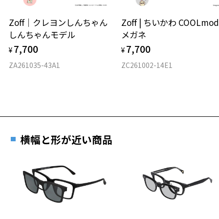
ウエリントン
Zoff｜クレヨンしんちゃん
Zoff | ちいかわ COOLmod
しんちゃんモデル
メガネ
材質
7,700
7,700
¥
¥
フロント素材：アセテート
ZA261035-43A1
ZC261002-14E1
横幅と形が近い商品