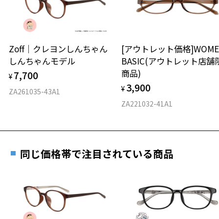
※保証期間内に交換が行われた場合、保証期間は初期の期間から
延長されません。
お持ちのZoffメガネサイズを確認するには？
＜メガネの度数情報がわからない方へ＞
安心2 視力測定無料
Zoff｜クレヨンしんちゃん
[アウトレット価格]WOME
オンラインストアでフレームのみ購入して、
しんちゃんモデル
BASIC(アウトレット店舗
実店舗で度付きにできます
仕上がり寸法
視力の変化を早めに発見するために、定期的な視
商品)
7,700
ご購入時に「レンズ交換券」をお選びいただくと、実店舗で
¥
力測定をおすすめいたします。
3,900
度数を測定のうえ、度付きレンズ（標準セットレンズ）へ無
¥
D 仕上がりの横幅：約148mm
ZA261035-43A1
料交換いただけます。
E 仕上がりの縦幅：約46mm
安心3 かかり具合調整無料
ZA221032-41A1
詳しくはこちら
重さ
フレームの歪みやかかり具合の調整・クリーニン
実店舗で度数を測定いただけます
グは、全国のZoff店舗にていつでも対応いたしま
お近くのZoff実店舗にて度数を測定いただけます（無料）。
す。
19.8g
同じ価格帯で注目されている商品
その際は記入用紙をダウンロードしてお使いください。
※メガネ：デモレンズを外した重さ
※サングラス：レンズ込みの重さ
※着脱式サングラス：デモレンズ、アタッチメント込みの重さ
ダウンロード
もっと見る
タイプ