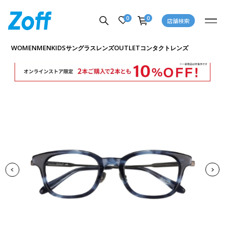
0
0
店舗検索
商品詳細ページへ
WOMEN
MEN
KIDS
OUTLET
サングラス
レンズ
コンタクトレンズ