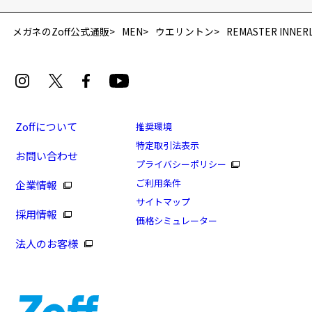
「再入荷お知らせメール」はZoffオンラインストア会員さまのみ対象となります。
メガネのZoff公式通販
MEN
ウエリントン
REMASTER INNER
Zoffについて
推奨環境
特定取引法表示
お問い合わせ
プライバシーポリシー
[スペシャルプライス]REMASTER INNERLABEL
ご利用条件
企業情報
商品番号：ZF241001-72A1/フレームカラー：ブルー(ネ
サイトマップ
採用情報
イビー)/単価：￥7,980
価格シミュレーター
法人のお客様
ログインして申し込む
※商品が再入荷された際にメールでお知らせします。