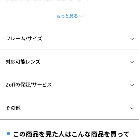
長時間かけても快適な掛け心地を実現しました。
※柄や色味の出方に個体差があり、画像と異なる場合がございます。
ビジネス ページをみる
フレーム/サイズ
※アウトレット商品は、販売から一定期間経過した商品などです。キ
ズ、汚れなどがあるB級品ではございません。
サイズ
対応可能レンズ
56□17-141
A 片方のレンズ横幅：56mm
Zoffの保証/サービス
B ブリッジ(鼻部分)の横幅：17mm
お気に入り
C テンプル(つる)の長さ：141mm
フレームとレンズの合計料金を知りたい方へ
その他
お気に入りに追加済です。
Zoffならではの安心サポート
お気に入りリストは
こちら
価格シミュレーターはこちら
遠近両用はZoffオンラインストアでは販売しておりません。
ご希望のお客さまは、「レンズ交換券」をお選びのうえ、
この商品を見た人はこんな商品を買って
安心1 フレーム１年間品質保証
最寄りのZoff実店舗にてレンズをお買い求めください。