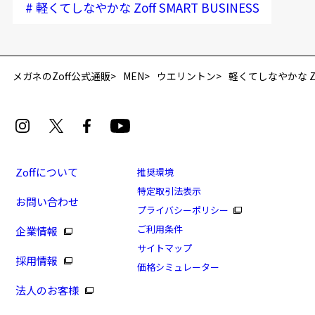
#
軽くてしなやかな Zoff SMART BUSINESS
再入荷お知らせメールのお申し込み
「再入荷お知らせメール」はZoffオンラインストア会員さまのみ対象となります。
メガネのZoff公式通販
MEN
ウエリントン
軽くてしなやかな Zoff
Zoffについて
推奨環境
特定取引法表示
お問い合わせ
プライバシーポリシー
[アウトレット価格]軽くてしなやかな STANDARD
ご利用条件
企業情報
商品番号：ZF233007-15F1/フレームカラー：シルバー
サイトマップ
採用情報
(マット)/単価：￥13,300
価格シミュレーター
法人のお客様
ログインして申し込む