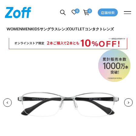
0
0
店舗検索
商品詳細ページへ
WOMEN
MEN
KIDS
OUTLET
サングラス
レンズ
コンタクトレンズ