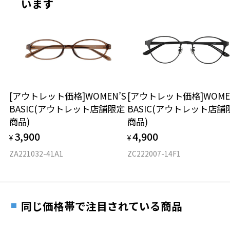
います
※サングラスやパッケージ品では「レンズ交換券」はお選び
商品不良により生じた破損等の不具合は、お渡し
いただけません。「度無し」をお選びいただき実店舗へご相
日または発送日より１年間修理又は交換させて頂
談ください。
きます。
※保証期間内に交換が行われた場合、保証期間は初期の期間から
延長されません。
お持ちのZoffメガネサイズを確認するには？
＜メガネの度数情報がわからない方へ＞
安心2 視力測定無料
[アウトレット価格]WOMEN’S
[アウトレット価格]WOME
オンラインストアでフレームのみ購入して、
BASIC(アウトレット店舗限定
BASIC(アウトレット店舗
実店舗で度付きにできます
仕上がり寸法
視力の変化を早めに発見するために、定期的な視
商品)
商品)
ご購入時に「レンズ交換券」をお選びいただくと、実店舗で
力測定をおすすめいたします。
3,900
4,900
度数を測定のうえ、度付きレンズ（標準セットレンズ）へ無
¥
¥
D 仕上がりの横幅：約137mm
料交換いただけます。
E 仕上がりの縦幅：約34mm
安心3 かかり具合調整無料
ZA221032-41A1
ZC222007-14F1
詳しくはこちら
重さ
フレームの歪みやかかり具合の調整・クリーニン
実店舗で度数を測定いただけます
グは、全国のZoff店舗にていつでも対応いたしま
お近くのZoff実店舗にて度数を測定いただけます（無料）。
す。
8.9g
同じ価格帯で注目されている商品
その際は記入用紙をダウンロードしてお使いください。
※メガネ：デモレンズを外した重さ
※サングラス：レンズ込みの重さ