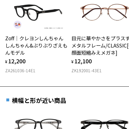
※着脱式サングラス：デモレンズ、アタッチメント込みの重さ
ダウンロード
もっと見る
タイプ
ウエリントン
Zoff｜クレヨンしんちゃん
目元に華やかさをプラス
しんちゃん&ぶりぶりざえも
メタルフレーム/CLASSIC
材質
んモデル
顔面短縮みえメガネ]
フロント素材：チタン/スーパーエンジニアリング・プラスチ
12,200
12,100
¥
¥
ック
ZA261036-14E1
ZK192001-43E1
横幅と形が近い商品