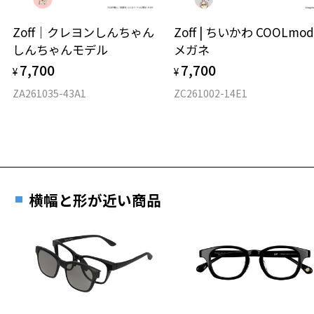
ウエリントン
Zoff｜クレヨンしんちゃん
Zoff | ちいかわ COOLmod
しんちゃんモデル
メガネ
材質
7,700
7,700
¥
¥
フロント素材：メタル/アセテート
ZA261035-43A1
ZC261002-14E1
横幅と形が近い商品