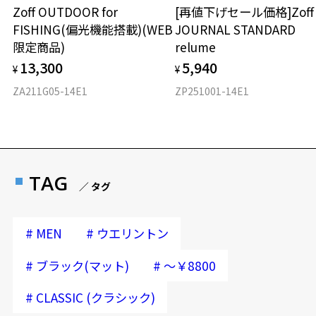
Zoff OUTDOOR for
[再値下げセール価格]Zof
FISHING(偏光機能搭載)(WEB
JOURNAL STANDARD
限定商品)
relume
13,300
5,940
¥
¥
ZA211G05-14E1
ZP251001-14E1
TAG
／ タグ
#
#
MEN
ウエリントン
#
#
ブラック(マット)
～￥8800
#
CLASSIC (クラシック)
再入荷お知らせメールのお申し込み