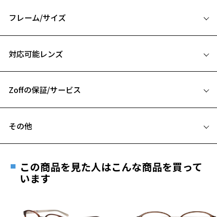
『M's VINTAGE』
フレーム/サイズ
【デザイン】
ヨロイ部分がアクセントになるメタルフレーム。
サイズ
カラーを落ち着いたトーンで合わせることで手に取りやすい印象に。
対応可能レンズ
ややゆとりのあるサイズ感です。
51□18-145
A 片方のレンズ横幅：51mm
【カラー】
ZF232012-14F1：マルチに使える定番のマットブラック。
Zoffの保証/サービス
B ブリッジ(鼻部分)の横幅：18mm
ZF232012-14F2：ブラック×シルバーでこなれた印象に。
C テンプル(つる)の長さ：145mm
ZF232012-44F1：落ち着いた印象のブラウン。
フレームとレンズの合計料金を知りたい方へ
その他
お気に入り
【スタイリングポイント】
Zoffならではの安心サポート
価格シミュレーターはこちら
韓国トレンドを意識した少し捻りのきいた個性的なデザインはコーデ
遠近両用はZoffオンラインストアでは販売しておりません。
ィネートのアクセントに。
ご希望のお客さまは、「レンズ交換券」をお選びのうえ、
お気に入りに追加済です。
普段コンタクトの方やサングラスも多い方にもアクセサリー感覚でお
この商品を見た人はこんな商品を買って
安心1 フレーム１年間品質保証
お気に入りリストは
こちら
使いいただけます！
最寄りのZoff実店舗にてレンズをお買い求めください。
います
※サングラスやパッケージ品では「レンズ交換券」はお選び
商品不良により生じた破損等の不具合は、お渡し
※柄や色味の出方に個体差があり、画像と異なる場合がございます。
いただけません。「度無し」をお選びいただき実店舗へご相
日または発送日より１年間修理又は交換させて頂
談ください。
きます。
2023 autumn/winter trendページをみる