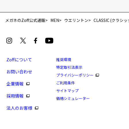
「再入荷お知らせメール」はZoffオンラインストア会員さまのみ対象となります。
メガネのZoff公式通販
MEN
ウエリントン
CLASSIC (クラシッ
Zoffについて
推奨環境
特定取引法表示
お問い合わせ
[スペシャルプライス]ゆとりあるサイジングのウェリ
プライバシーポリシー
ントンフレーム/M's VINTAGE
ご利用条件
企業情報
商品番号：ZF232012-14F1/フレームカラー：ブラック
サイトマップ
採用情報
(マット)/単価：￥5,550
価格シミュレーター
法人のお客様
ログインして申し込む