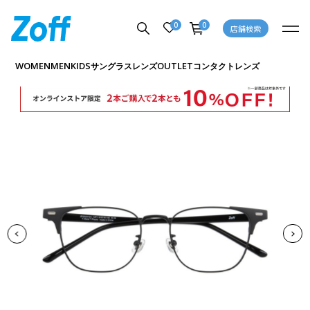
0
0
店舗検索
商品詳細ページへ
WOMEN
MEN
KIDS
OUTLET
サングラス
レンズ
コンタクトレンズ