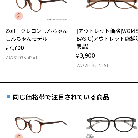
※保証期間内に交換が行われた場合、保証期間は初期の期間から
延長されません。
お持ちのZoffメガネサイズを確認するには？
＜メガネの度数情報がわからない方へ＞
安心2 視力測定無料
Zoff｜クレヨンしんちゃん
[アウトレット価格]WOME
オンラインストアでフレームのみ購入して、
しんちゃんモデル
BASIC(アウトレット店舗
実店舗で度付きにできます
仕上がり寸法
視力の変化を早めに発見するために、定期的な視
商品)
7,700
ご購入時に「レンズ交換券」をお選びいただくと、実店舗で
¥
力測定をおすすめいたします。
3,900
度数を測定のうえ、度付きレンズ（標準セットレンズ）へ無
¥
D 仕上がりの横幅：約142mm
ZA261035-43A1
料交換いただけます。
E 仕上がりの縦幅：約42mm
安心3 かかり具合調整無料
ZA221032-41A1
詳しくはこちら
重さ
フレームの歪みやかかり具合の調整・クリーニン
実店舗で度数を測定いただけます
グは、全国のZoff店舗にていつでも対応いたしま
お近くのZoff実店舗にて度数を測定いただけます（無料）。
す。
15.7g
同じ価格帯で注目されている商品
その際は記入用紙をダウンロードしてお使いください。
※メガネ：デモレンズを外した重さ
※サングラス：レンズ込みの重さ
※着脱式サングラス：デモレンズ、アタッチメント込みの重さ
ダウンロード
もっと見る
タイプ