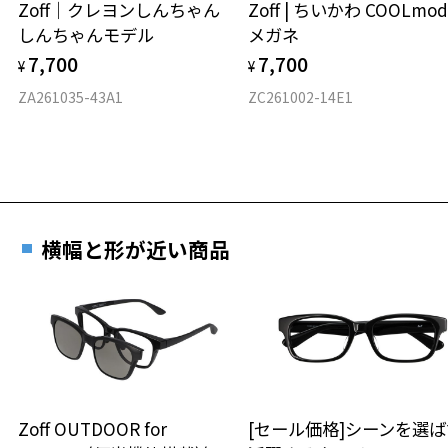
Zoff｜クレヨンしんちゃん
Zoff | ちいかわ COOLmod
しんちゃんモデル
メガネ
材質
7,700
7,700
¥
¥
フロント素材：アセテート
ZA261035-43A1
ZC261002-14E1
横幅と形が近い商品
Zoff OUTDOOR for
[セール価格]シーンを選ば