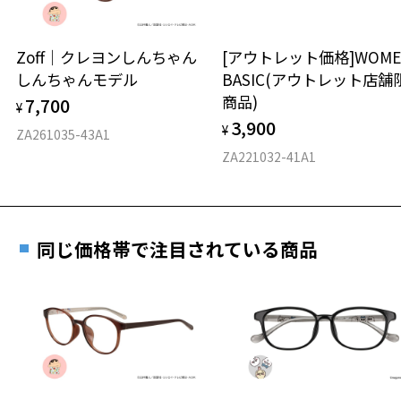
延長されません。
お持ちのZoffメガネサイズを確認するには？
＜メガネの度数情報がわからない方へ＞
【VOLQUE】
ボリューム感のある8㎜厚のフレーム（Volume)に、
安心2 視力測定無料
Zoff｜クレヨンしんちゃん
[アウトレット価格]WOME
オンラインストアでフレームのみ購入して、
バロック様式の華麗な装飾（Baroque）を掛け合わせた、Volqueコレ
しんちゃんモデル
BASIC(アウトレット店舗
実店舗で度付きにできます
クションが誕生。
仕上がり寸法
視力の変化を早めに発見するために、定期的な視
商品)
7,700
ご購入時に「レンズ交換券」をお選びいただくと、実店舗で
¥
力測定をおすすめいたします。
※柄や色味の出方に個体差があり、画像と異なる場合がございます。
3,900
度数を測定のうえ、度付きレンズ（標準セットレンズ）へ無
¥
D 仕上がりの横幅：約144mm
ZA261035-43A1
※オリジナルケースとメガネ拭きがセットになります。
料交換いただけます。
E 仕上がりの縦幅：約47mm
安心3 かかり具合調整無料
ZA221032-41A1
詳しくはこちら
VOLQUE特設ページをみる
重さ
フレームの歪みやかかり具合の調整・クリーニン
実店舗で度数を測定いただけます
グは、全国のZoff店舗にていつでも対応いたしま
お近くのZoff実店舗にて度数を測定いただけます（無料）。
す。
50.3g
同じ価格帯で注目されている商品
その際は記入用紙をダウンロードしてお使いください。
※メガネ：デモレンズを外した重さ
※サングラス：レンズ込みの重さ
※着脱式サングラス：デモレンズ、アタッチメント込みの重さ
ダウンロード
もっと見る
タイプ
ウエリントン