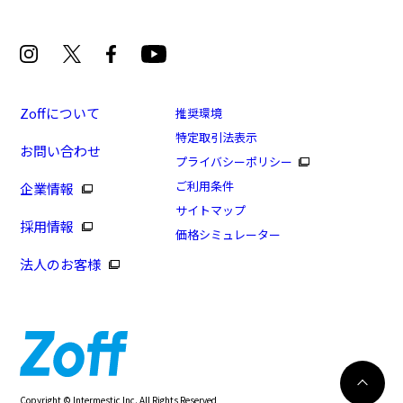
Zoffについて
推奨環境
特定取引法表示
お問い合わせ
[スペシャルプライス]エッジの効いたカッティングを
プライバシーポリシー
施したウェリントンフレーム/VOLQUE
ご利用条件
企業情報
商品番号：ZF231019-14E1/フレームカラー：ブラック/
サイトマップ
採用情報
単価：￥6,640
価格シミュレーター
法人のお客様
ログインして申し込む
※商品が再入荷された際にメールでお知らせします。
※本サービスは商品の購入をお約束するものではありません。
※ご希望の商品が再入荷しない場合もございますので予めご了承ください。
※「再入荷お知らせメール」はZoffオンラインストアで取り扱っている商品が対象
再入荷のお知らせ
Copyright © Intermestic Inc. All Rights Reserved