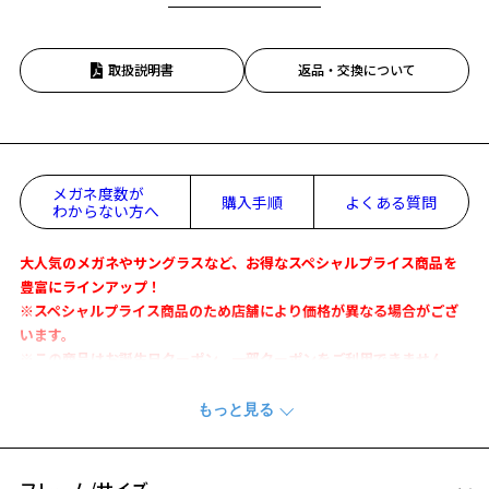
取扱説明書
返品・交換について
メガネ度数が
購入手順
よくある質問
わからない方へ
大人気のメガネやサングラスなど、お得なスペシャルプライス商品を
豊富にラインアップ！
※スペシャルプライス商品のため店舗により価格が異なる場合がござ
います。
※この商品はお誕生日クーポン、一部クーポンをご利用できません。
極太な上リムに大胆なカッティングを施した迫力のある一本
『VOLQUE』
フレーム/サイズ