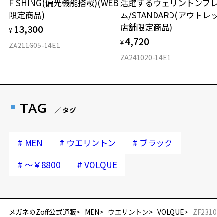
FISHING(偏光機能搭載)(WEB
活躍するウェリントンフ
限定商品)
ム/STANDARD(アウトレ
店舗限定商品)
13,300
¥
4,720
¥
ZA211G05-14E1
ZA241020-14E1
TAG
／ タグ
#
#
#
MEN
ウエリントン
ブラック
#
#
～￥8800
VOLQUE
再入荷お知らせメールのお申し込み
「再入荷お知らせメール」はZoffオンラインストア会員さまのみ対象となります。
メガネのZoff公式通販
MEN
ウエリントン
VOLQUE
ZF2310