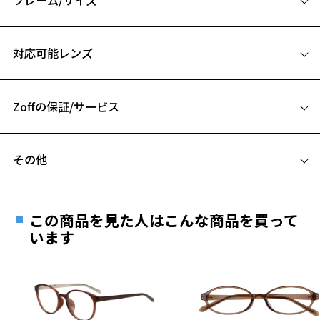
【デザイン】
極太フレームにエッジの効いたカッティングを施し、立体感を構築し
サイズ
ました。
対応可能レンズ
主張あるフレームだからこそ、濃度の濃いカラーレンズも好相性。
46□23-145
共通ポイントとしてVOLQUEの”V”を飾りピンとして施し、丁番プレー
A 片方のレンズ横幅：46mm
トはバロック様式をイメージした柄をあしらいました。
Zoffの保証/サービス
B ブリッジ(鼻部分)の横幅：23mm
【カラー】
C テンプル(つる)の長さ：145mm
ZF231019-14E1：マルチに使える定番のブラック。
フレームとレンズの合計料金を知りたい方へ
ZF231019-72A1：マーブル柄をほどよく潜ませた深みのある色合いの
その他
お気に入り
ブルー。
Zoffならではの安心サポート
価格シミュレーターはこちら
遠近両用はZoffオンラインストアでは販売しておりません。
【スタイリングポイント】
お気に入りに追加済です。
ご希望のお客さまは、「レンズ交換券」をお選びのうえ、
シンプルなスタイリングにもしっかり映えてくれます。
この商品を見た人はこんな商品を買って
安心1 フレーム１年間品質保証
お気に入りリストは
こちら
鮮やかなカラーのジャケットや、柄物のシャツなど、個性的なスタイ
最寄りのZoff実店舗にてレンズをお買い求めください。
います
リングにもしっくり馴染み、存在感あるスタイリングに。
※サングラスやパッケージ品では「レンズ交換券」はお選び
商品不良により生じた破損等の不具合は、お渡し
いただけません。「度無し」をお選びいただき実店舗へご相
日または発送日より１年間修理又は交換させて頂
【付属品】
談ください。
きます。
バロック様式の象徴である唐草模様を基調にしたハードケース、オリ
※保証期間内に交換が行われた場合、保証期間は初期の期間から
ジナルメガネ拭き付き。