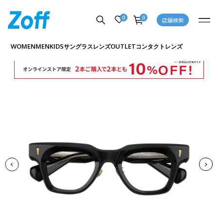
0
0
店舗検索
商品詳細ページへ
WOMEN
MEN
KIDS
OUTLET
サングラス
レンズ
コンタクトレンズ