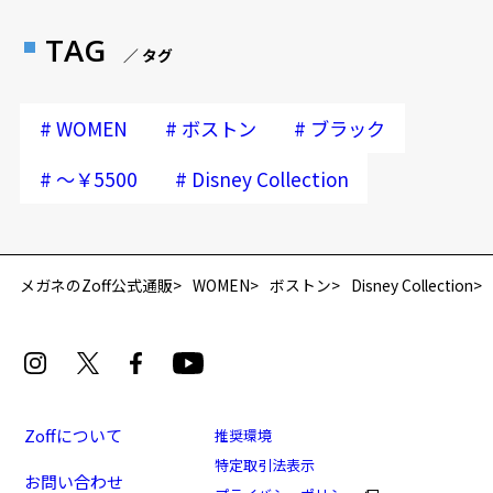
TAG
／ タグ
#
#
#
WOMEN
ボストン
ブラック
#
#
～￥5500
Disney Collection
再入荷お知らせメールのお申し込み
「再入荷お知らせメール」はZoffオンラインストア会員さまのみ対象となります。
メガネのZoff公式通販
WOMEN
ボストン
Disney Collection
Zoffについて
推奨環境
特定取引法表示
お問い合わせ
[スペシャルプライス]Disney Collection Premium