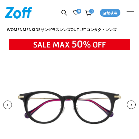
0
0
店舗検索
商品詳細ページへ
WOMEN
MEN
KIDS
OUTLET
サングラス
レンズ
コンタクトレンズ