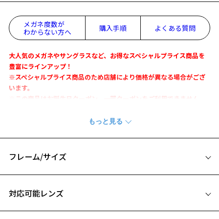
メガネ度数が
購入手順
よくある質問
わからない方へ
大人気のメガネやサングラスなど、お得なスペシャルプライス商品を
豊富にラインアップ！
※スペシャルプライス商品のため店舗により価格が異なる場合がござ
います。
※この商品はお誕生日クーポン、一部クーポンをご利用できません。
ディズニーの仲良しペアたちがプレミアムなメガネになって登場
ミッキー＆ミニー、ドナルド＆デイジー、チップ＆デール。
今度の新しいディズニーコレクションは、人気のペアキャラクター達
フレーム/サイズ
をモチーフにしたラインナップ。
仲良しな二人の姿がそばにあれば、いつだって元気をもらえそう！
お気に入り
サイズ
対応可能レンズ
トレンドのコンビフレームをベースに、リボンやドットのあしらいを
51□20-145
利かせた、おしゃれ好きなミニーマウスらしいモデルです。
お気に入りに追加済です。
A 片方のレンズ横幅：51mm