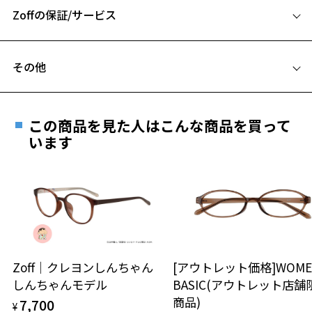
お気に入りリストは
こちら
※柄や色味の出方に個体差があり、画像と異なる場合がございます。
Zoffの保証/サービス
B ブリッジ(鼻部分)の横幅：20mm
※オリジナルケースとメガネ拭きがセットになります。
C テンプル(つる)の長さ：145mm
フレームとレンズの合計料金を知りたい方へ
Disney Collection Premium Series PERFECT PAIR ページをみる
その他
Zoffならではの安心サポート
価格シミュレーターはこちら
遠近両用はZoffオンラインストアでは販売しておりません。
ご希望のお客さまは、「レンズ交換券」をお選びのうえ、
この商品を見た人はこんな商品を買って
安心1 フレーム１年間品質保証
最寄りのZoff実店舗にてレンズをお買い求めください。
います
※サングラスやパッケージ品では「レンズ交換券」はお選び
商品不良により生じた破損等の不具合は、お渡し
いただけません。「度無し」をお選びいただき実店舗へご相
日または発送日より１年間修理又は交換させて頂
談ください。
きます。
※保証期間内に交換が行われた場合、保証期間は初期の期間から
延長されません。
お持ちのZoffメガネサイズを確認するには？
＜メガネの度数情報がわからない方へ＞
安心2 視力測定無料
Zoff｜クレヨンしんちゃん
[アウトレット価格]WOME
オンラインストアでフレームのみ購入して、
しんちゃんモデル
BASIC(アウトレット店舗
実店舗で度付きにできます
仕上がり寸法
視力の変化を早めに発見するために、定期的な視
商品)
7,700
ご購入時に「レンズ交換券」をお選びいただくと、実店舗で
¥
力測定をおすすめいたします。