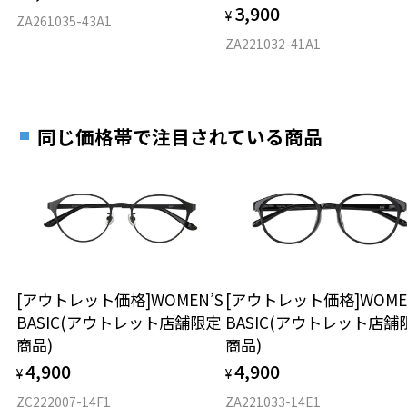
3,900
度数を測定のうえ、度付きレンズ（標準セットレンズ）へ無
¥
D 仕上がりの横幅：約143mm
ZA261035-43A1
料交換いただけます。
E 仕上がりの縦幅：約46mm
安心3 かかり具合調整無料
ZA221032-41A1
詳しくはこちら
重さ
フレームの歪みやかかり具合の調整・クリーニン
実店舗で度数を測定いただけます
グは、全国のZoff店舗にていつでも対応いたしま
お近くのZoff実店舗にて度数を測定いただけます（無料）。
す。
15.5g
同じ価格帯で注目されている商品
その際は記入用紙をダウンロードしてお使いください。
※メガネ：デモレンズを外した重さ
※サングラス：レンズ込みの重さ
※着脱式サングラス：デモレンズ、アタッチメント込みの重さ
ダウンロード
もっと見る
タイプ
ボストン
[アウトレット価格]WOMEN’S
[アウトレット価格]WOME
BASIC(アウトレット店舗限定
BASIC(アウトレット店舗
材質
商品)
商品)
フロント素材：アセテート
4,900
4,900
¥
¥
ZC222007-14F1
ZA221033-14E1