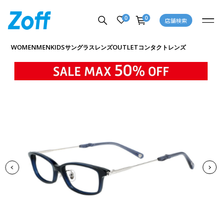
0
0
店舗検索
商品詳細ページへ
WOMEN
MEN
KIDS
OUTLET
サングラス
レンズ
コンタクトレンズ