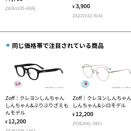
3,900
¥
D 仕上がりの横幅：約135mm
ZA261035-43A1
E 仕上がりの縦幅：約32mm
安心3 かかり具合調整無料
ZA221032-41A1
重さ
フレームの歪みやかかり具合の調整・クリーニン
グは、全国のZoff店舗にていつでも対応いたしま
す。
12.7g
同じ価格帯で注目されている商品
※メガネ：デモレンズを外した重さ
※サングラス：レンズ込みの重さ
※着脱式サングラス：デモレンズ、アタッチメント込みの重さ
もっと見る
タイプ
スクエア
Zoff｜クレヨンしんちゃん
Zoff｜クレヨンしんち
しんちゃん&ぶりぶりざえも
しんちゃん&シロモデル
材質
んモデル
12,200
¥
フロント素材：アセテート
12,200
¥
ZY262041-56F1
ZA261036-14E1