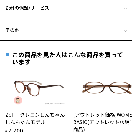
A 片方のレンズ横幅：51mm
KINGDOM HEARTS collection ページをみる
Zoffの保証/サービス
B ブリッジ(鼻部分)の横幅：16mm
C テンプル(つる)の長さ：145mm
フレームとレンズの合計料金を知りたい方へ
その他
Zoffならではの安心サポート
価格シミュレーターはこちら
お気に入り
この商品を見た人はこんな商品を買って
安心1 フレーム１年間品質保証
います
商品不良により生じた破損等の不具合は、お渡し
お気に入りに追加済です。
日または発送日より１年間修理又は交換させて頂
お気に入りリストは
こちら
きます。
※保証期間内に交換が行われた場合、保証期間は初期の期間から
延長されません。
お持ちのZoffメガネサイズを確認するには？
安心2 視力測定無料
Zoff｜クレヨンしんちゃん
[アウトレット価格]WOME
しんちゃんモデル
BASIC(アウトレット店舗
仕上がり寸法
視力の変化を早めに発見するために、定期的な視
商品)
7,700
¥
力測定をおすすめいたします。