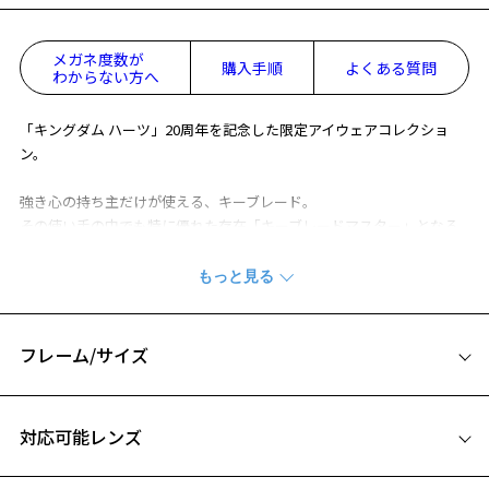
メガネ度数が
購入手順
よくある質問
わからない方へ
「キングダム ハーツ」20周年を記念した限定アイウェアコレクショ
ン。
強き心の持ち主だけが使える、キーブレード。
その使い手の中でも特に優れた存在「キーブレードマスター」となる
べく、テラ、ヴェントゥス、アクアの3人の若者が、マスター・エラク
ゥスのもとで修業に励んでいたが…。
3人の主人公をイメージしたDisciplesラインは、共通してテンプル(つ
る)先の内側につながりのお守りがデザインされ、3人の繋がりを表現
しています。
フレーム/サイズ
※柄や色味の出方に個体差があり、画像と異なる場合がございます。
サイズ
※オリジナルケースとメガネ拭きがセットになります。
対応可能レンズ
※この商品は一部店舗で販売している商品になります。
51□16-145