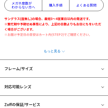
メガネ度数が
購入手順
よくある質問
わからない方へ
サングラス(度無し)の場合、最短3～4営業日以内の発送です。
※繁忙期や予期せぬ事態により、上記の日数よりもお日にちをいただ
く場合がございます。
※お届け予定日の目安はカート内(STEP2)でご確認ください。
ダテメガネ感覚でかけられるクリアレンズの紫外線100%カットサング
ラスです！
超軽量βチタンテンプルにカジュアルなフロント塗装がポイントのメタ
ルフレーム。
フレーム/サイズ
「Zoff UV CLEAR SUNGLASSES」は紫外線のみならず、420nm(ナノメ
ートル)までの有害光もカットするUV420の高機能レンズを搭載。
サイズ
新たにレンズ裏面のUV反射を防止するコートもプラス。
対応可能レンズ
360度365日、紫外線からあなたの目をガードします。
53□19-145
A 片方のレンズ横幅：53mm
※柄や色味の出方に個体差があり、画像と異なる場合がございます。
Zoffの保証/サービス
B ブリッジ(鼻部分)の横幅：19mm