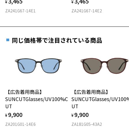
3,465
3,465
料交換いただけます。
¥
¥
E 仕上がりの縦幅：約49mm
安心3 かかり具合調整無料
※度付きにした場合、元々のレンズ機能は付きません。
詳しくはこちら
ZA241G67-14E1
ZA241G67-14E2
※度付きサングラスをお求めの際は、レンズ選択画面で度数入力後、
重さ
フレームの歪みやかかり具合の調整・クリーニン
レンズの種類、機能を再度お選びください。
実店舗で度数を測定いただけます
グは、全国のZoff店舗にていつでも対応いたしま
お近くのZoff実店舗にて度数を測定いただけます（無料）。
す。
23.6g
＜実店舗でサングラスまたはパッケージ商品等のレンズ交換について
その際は記入用紙をダウンロードしてお使いください。
＞
同じ価格帯で注目されている商品
※メガネ：デモレンズを外した重さ
2024年3月1日から、店頭に商品をお持ち込みいただいて、レンズ交換
※サングラス：レンズ込みの重さ
をされる場合は、レンズ代金の他に3,300円(税込)の加工賃を追加で頂
※着脱式サングラス：デモレンズ、アタッチメント込みの重さ
ダウンロード
もっと見る
戴する場合がございます。
店頭でレンズ交換をされるお客様は、商品発送から6か月以内に、ご購
タイプ
入した商品本体と発送日がわかる【商品発送メール】を店頭スタッフ
にご提示いだければ、初回に限り加工賃はかかりませんので、必ずス
ボストン
タッフにご提示ください。
商品発送から6か月を過ぎた場合、又はお客様からの【商品発送メー
【広告着用商品】
【広告着用商品】
材質
ル】のご提示が無かった場合、レンズ代金の他に加工賃として3,300
SUNCUTGlasses/UV100%C
SUNCUTGlasses/UV100
円(税込)を頂戴いたしますので、予めご了承ください。
UT
UT
フロント素材：ステンレス
9,900
9,900
¥
¥
ZA201G01-14E6
ZA181G05-43A2