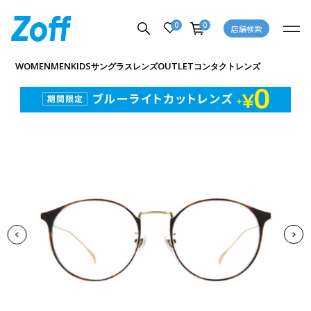
0
0
店舗検索
商品詳細ページへ
WOMEN
MEN
KIDS
OUTLET
サングラス
レンズ
コンタクトレンズ