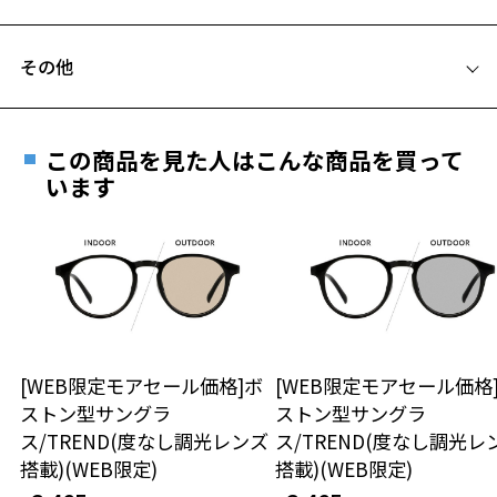
Zoff UV CLEAR SUNGLASSES (UV100%カット) ページをみる
C テンプル(つる)の長さ：145mm
フレームとレンズの合計料金を知りたい方へ
【使用上の注意】
その他
■高温(60℃以上)環境や急激な温度差は変形、表面層のひび割れの原
Zoffならではの安心サポート
価格シミュレーターはこちら
因となります。炎天下の車内や砂浜等に放置しない様ご注意くださ
遠近両用はZoffオンラインストアでは販売しておりません。
い。
ご希望のお客さまは、「レンズ交換券」をお選びのうえ、
■傷をつけるような金属と一緒にしまわないようご注意ください。
この商品を見た人はこんな商品を買って
安心1 フレーム１年間品質保証
最寄りのZoff実店舗にてレンズをお買い求めください。
います
品名：サングラス
※サングラスやパッケージ品では「レンズ交換券」はお選び
お気に入り
商品不良により生じた破損等の不具合は、お渡し
レンズの材質：プラスチック(コーティング)
いただけません。「度無し」をお選びいただき実店舗へご相
日または発送日より１年間修理又は交換させて頂
レンズ枠の材質：ニッケル合金(塗装)
談ください。
きます。
テンプルの材質：チタン(塗装)
お気に入りに追加済です。
※保証期間内に交換が行われた場合、保証期間は初期の期間から
可視光線透過率：95%
お気に入りリストは
こちら
延長されません。
紫外線透過率：0.1%以下
お持ちのZoffメガネサイズを確認するには？
＜メガネの度数情報がわからない方へ＞
株式会社インターメスティック
安心2 視力測定無料
[WEB限定モアセール価格]ボ
[WEB限定モアセール価格
オンラインストアでフレームのみ購入して、
ゾフ・カスタマーサポート
ストン型サングラ
ストン型サングラ
実店舗で度付きにできます
TEL：0120-013-883
仕上がり寸法
視力の変化を早めに発見するために、定期的な視
ス/TREND(度なし調光レンズ
ス/TREND(度なし調光レ
ご購入時に「レンズ交換券」をお選びいただくと、実店舗で
力測定をおすすめいたします。
搭載)(WEB限定)
搭載)(WEB限定)
＜度付きサングラスに関する注意事項＞
度数を測定のうえ、度付きレンズ（標準セットレンズ）へ無
D 仕上がりの横幅：約140mm
※サングラスの度付きは追加料金がかかります。