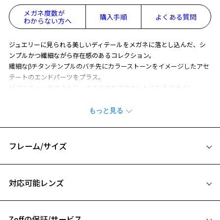
メガネ度数が
購入手順
よくある質問
わからない方へ
ジュエリーに見られる美しいディテールをメガネに落とし込んだ、シ
ンプルかつ繊細ながら存在感のあるコレクション。
繊細なβチタンテンプルのバチ先にカラーストーンをイメージしたアセ
テートのエンドパーツをプラス。
ピアスキャッチのように、ささやかなアクセントになるデザイン。
※柄や色味の出方に個体差があり、画像と異なる場合がございます。
CLASSIC(クラシック) 特集ページをみる
フレーム/サイズ
サイズ
対応可能レンズ
52□20-142
A 片方のレンズ横幅：52mm
Zoffの保証/サービス
B ブリッジ(鼻部分)の横幅：20mm