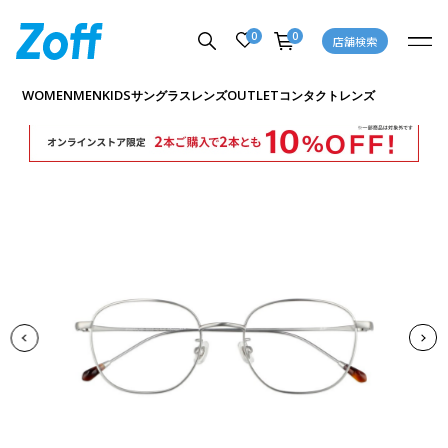
0
0
店舗検索
商品詳細ページへ
WOMEN
MEN
KIDS
OUTLET
サングラス
レンズ
コンタクトレンズ