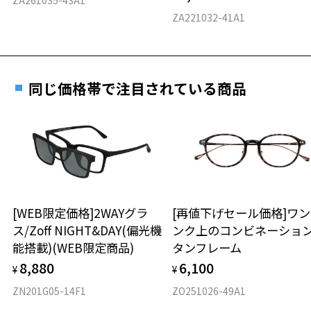
料交換いただけます。
E 仕上がりの縦幅：約44mm
安心3 かかり具合調整無料
ZA221032-41A1
詳しくはこちら
重さ
フレームの歪みやかかり具合の調整・クリーニン
実店舗で度数を測定いただけます
グは、全国のZoff店舗にていつでも対応いたしま
お近くのZoff実店舗にて度数を測定いただけます（無料）。
す。
9.4g
同じ価格帯で注目されている商品
その際は記入用紙をダウンロードしてお使いください。
※メガネ：デモレンズを外した重さ
※サングラス：レンズ込みの重さ
※着脱式サングラス：デモレンズ、アタッチメント込みの重さ
ダウンロード
もっと見る
タイプ
ウエリントン
[WEB限定価格]2WAYグラ
[再値下げセール価格]ワ
ス/Zoff NIGHT&DAY(偏光機
ンク上のコンビネーショ
材質
能搭載)(WEB限定商品)
タンフレーム
フロント素材：ステンレス
8,880
6,100
¥
¥
ZN201G05-14F1
ZO251026-49A1