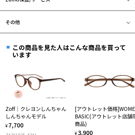
C テンプル(つる)の長さ：142mm
フレームとレンズの合計料金を知りたい方へ
その他
Zoffならではの安心サポート
価格シミュレーターはこちら
遠近両用はZoffオンラインストアでは販売しておりません。
お気に入り
ご希望のお客さまは、「レンズ交換券」をお選びのうえ、
この商品を見た人はこんな商品を買って
安心1 フレーム１年間品質保証
最寄りのZoff実店舗にてレンズをお買い求めください。
います
お気に入りに追加済です。
※サングラスやパッケージ品では「レンズ交換券」はお選び
商品不良により生じた破損等の不具合は、お渡し
お気に入りリストは
こちら
いただけません。「度無し」をお選びいただき実店舗へご相
日または発送日より１年間修理又は交換させて頂
談ください。
きます。
※保証期間内に交換が行われた場合、保証期間は初期の期間から
延長されません。
お持ちのZoffメガネサイズを確認するには？
＜メガネの度数情報がわからない方へ＞
安心2 視力測定無料
Zoff｜クレヨンしんちゃん
[アウトレット価格]WOME
オンラインストアでフレームのみ購入して、
しんちゃんモデル
BASIC(アウトレット店舗
実店舗で度付きにできます
仕上がり寸法
視力の変化を早めに発見するために、定期的な視
商品)
7,700
ご購入時に「レンズ交換券」をお選びいただくと、実店舗で
¥
力測定をおすすめいたします。
3,900
度数を測定のうえ、度付きレンズ（標準セットレンズ）へ無
¥
D 仕上がりの横幅：約141mm
ZA261035-43A1