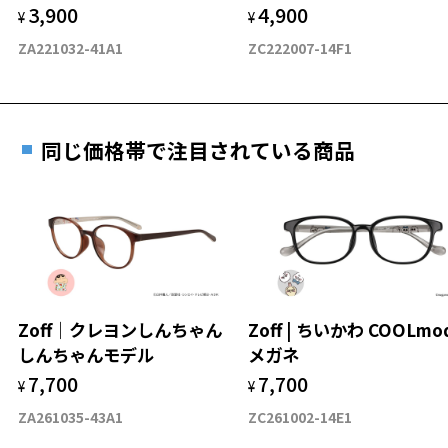
3,900
4,900
度数を測定のうえ、度付きレンズ（標準セットレンズ）へ無
¥
¥
D 仕上がりの横幅：約133mm
料交換いただけます。
E 仕上がりの縦幅：約45mm
安心3 かかり具合調整無料
ZA221032-41A1
ZC222007-14F1
詳しくはこちら
重さ
フレームの歪みやかかり具合の調整・クリーニン
実店舗で度数を測定いただけます
グは、全国のZoff店舗にていつでも対応いたしま
お近くのZoff実店舗にて度数を測定いただけます（無料）。
す。
9.9g
同じ価格帯で注目されている商品
その際は記入用紙をダウンロードしてお使いください。
※メガネ：デモレンズを外した重さ
※サングラス：レンズ込みの重さ
※着脱式サングラス：デモレンズ、アタッチメント込みの重さ
ダウンロード
もっと見る
タイプ
ウエリントン
Zoff｜クレヨンしんちゃん
Zoff | ちいかわ COOLmo
しんちゃんモデル
メガネ
材質
7,700
7,700
¥
¥
フロント素材：ステンレス
ZA261035-43A1
ZC261002-14E1