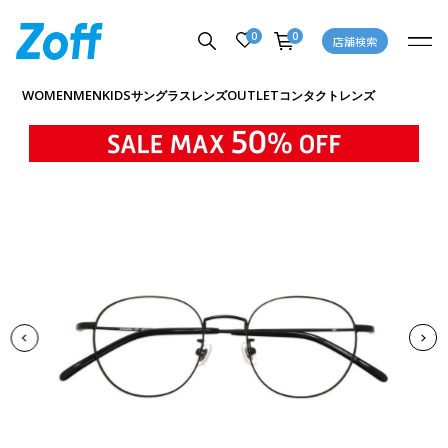
0
0
店舗検索
商品詳細ページへ
WOMEN
MEN
KIDS
OUTLET
サングラス
レンズ
コンタクトレンズ