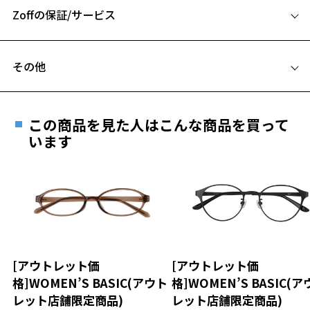
お気に入りに追加済です。
Zoffの保証/サービス
B ブリッジ(鼻部分)の横幅：19mm
お気に入りリストは
こちら
【カラー】
C テンプル(つる)の長さ：145mm
ZF202005-14E1：定番人気を誇るブラック。
フレームとレンズの合計料金を知りたい方へ
テンプルのゴールドがマイルドな雰囲気をプラスしつつ、こなれ感も
その他
演出。
Zoffならではの安心サポート
価格シミュレーターはこちら
ZF202005-14F1：オールブラックフレーム。シックで落ち着いた印象
遠近両用はZoffオンラインストアでは販売しておりません。
に。ZF202005-43E1：肌なじみの良いブラウン。優しくおしゃれな印
ご希望のお客さまは、「レンズ交換券」をお選びのうえ、
象に。
この商品を見た人はこんな商品を買って
安心1 フレーム１年間品質保証
ZF202005-21E1：柔らかい印象を与えてくれるピンク。
フェミニンさ
最寄りのZoff実店舗にてレンズをお買い求めください。
います
をプラス。
※サングラスやパッケージ品では「レンズ交換券」はお選び
商品不良により生じた破損等の不具合は、お渡し
いただけません。「度無し」をお選びいただき実店舗へご相
日または発送日より１年間修理又は交換させて頂
【スタイリングポイント】
談ください。
きます。
ベーシックなデザインのメタルフレームはファッション・シーン問わ
※保証期間内に交換が行われた場合、保証期間は初期の期間から
ずお使いいただけます。
延長されません。
シンプルながらこなれ感をプラスしてくれるのでトレンドのファッシ
お持ちのZoffメガネサイズを確認するには？
＜メガネの度数情報がわからない方へ＞
ョンとも好相性◎
安心2 視力測定無料
[アウトレット価
[アウトレット価
オンラインストアでフレームのみ購入して、
※柄や色味の出方に個体差があり、画像と異なる場合がございます。
格]WOMEN’S BASIC(アウト
格]WOMEN’S BASIC(
実店舗で度付きにできます
仕上がり寸法
視力の変化を早めに発見するために、定期的な視
レット店舗限定商品)
レット店舗限定商品)
CLASSIC(クラシック) 特集ページをみる
ご購入時に「レンズ交換券」をお選びいただくと、実店舗で
力測定をおすすめいたします。