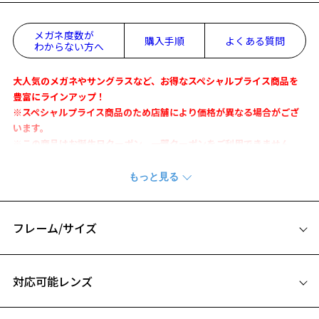
メガネ度数が
購入手順
よくある質問
わからない方へ
大人気のメガネやサングラスなど、お得なスペシャルプライス商品を
豊富にラインアップ！
※スペシャルプライス商品のため店舗により価格が異なる場合がござ
います。
※この商品はお誕生日クーポン、一部クーポンをご利用できません。
洗練されたデザインのメタルフレーム
『Zoff CLASSIC』
フレーム/サイズ
【デザイン】
アジアントレンドを意識した人気のメタルフレーム。主張しすぎない
サイズ
細フレームは男女問わずお使いいただきやすいアイテム。
対応可能レンズ
お気に入り
丸みを帯びているボストン型メガネは、柔らかな印象を演出。
49□19-145
0.7㎜のリム線を使用することで、顔なじみの良さと快適な掛け心地を
A 片方のレンズ横幅：49mm
実現しました。