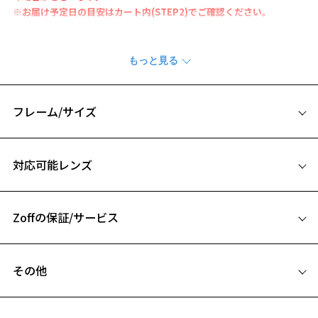
※お届け予定日の目安はカート内(STEP2)でご確認ください。
機能性とファッション性を兼ね備えたトレンドサングラス。
フロント、テンプルにバネ性と耐久性に優れた日本製チタンを使用
し、軽くてしなやかなかけ心地を追及。
レンズはタウンユースにぴったりなライトカラーもラインナップ。
フレーム/サイズ
※柄や色味の出方に個体差があり、画像と異なる場合がございます。
サイズ
サングラスページをみる
対応可能レンズ
47□23-145
＜度付きサングラスに関する注意事項＞
A 片方のレンズ横幅：47mm
※サングラスの度付きは追加料金がかかります。
※度付きにした場合、レンズ色、機能が変更となります。
Zoffの保証/サービス
B ブリッジ(鼻部分)の横幅：23mm
※度付きサングラスをお求めの際は、レンズ選択画面にて度数入力
C テンプル(つる)の長さ：145mm
後、レンズオプションでカラーをお選びください。
フレームとレンズの合計料金を知りたい方へ
お気に入り
その他
品名：サングラス
Zoffならではの安心サポート
価格シミュレーターはこちら
レンズの材質：プラスチック(コーティング)
お気に入りに追加済です。
遠近両用はZoffオンラインストアでは販売しておりません。
レンズ枠の材質：プラスチック
お気に入りリストは
こちら