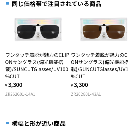
同じ価格帯で注目されている商品
※メガネ：デモレンズを外した重さ
※サングラス：レンズ込みの重さ
※着脱式サングラス：デモレンズ、アタッチメント込みの重さ
ダウンロード
もっと見る
タイプ
ボストン
ワンタッチ着脱が魅力のCLIP
ワンタッチ着脱が魅力のCL
材質
ONサングラス(偏光機能搭
ONサングラス(偏光機能
載)/SUNCUTGlasses/UV100
載)/SUNCUTGlasses/UV
フロント素材：アセテート
%CUT
%CUT
3,300
3,300
¥
¥
ZR262G01-14A1
ZR262G01-43A1
横幅と形が近い商品