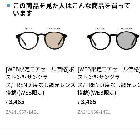
ご希望のお客さまは、「レンズ交換券」をお選びのうえ、
テンプルの材質：チタン(塗装)
この商品を見た人はこんな商品を買って
安心1 フレーム１年間品質保証
可視光線透過率：16%
最寄りのZoff実店舗にてレンズをお買い求めください。
います
紫外線透過率：0.1%以下 (紫外線カット率：99.9%以上)
※サングラスやパッケージ品では「レンズ交換券」はお選び
商品不良により生じた破損等の不具合は、お渡し
レンズカラー：イエローブラウン (YLBR85F) / ブラウン系
いただけません。「度無し」をお選びいただき実店舗へご相
日または発送日より１年間修理又は交換させて頂
使用上の注意：高温のところに置いたり、傷をつけるような金属と一
談ください。
きます。
緒にしまわないようご注意下さい。
※保証期間内に交換が行われた場合、保証期間は初期の期間から
＜実店舗でサングラスまたはパッケージ商品等のレンズ交換について
延長されません。
＞
お持ちのZoffメガネサイズを確認するには？
＜メガネの度数情報がわからない方へ＞
2024年3月1日から、店頭に商品をお持ち込みいただいて、レンズ交換
をされる場合は、レンズ代金の他に3,300円(税込)の加工賃を追加で頂
安心2 視力測定無料
[WEB限定モアセール価格]ボ
[WEB限定モアセール価格
オンラインストアでフレームのみ購入して、
戴する場合がございます。
ストン型サングラ
ストン型サングラ
実店舗で度付きにできます
店頭でレンズ交換をされるお客様は、商品発送から6か月以内に、ご購
仕上がり寸法
視力の変化を早めに発見するために、定期的な視
ス/TREND(度なし調光レンズ
ス/TREND(度なし調光レ
入した商品本体と発送日がわかる【商品発送メール】を店頭スタッフ
ご購入時に「レンズ交換券」をお選びいただくと、実店舗で
力測定をおすすめいたします。
搭載)(WEB限定)
搭載)(WEB限定)
にご提示いだければ、初回に限り加工賃はかかりませんので、必ずス
度数を測定のうえ、度付きレンズ（標準セットレンズ）へ無
D 仕上がりの横幅：約135mm
タッフにご提示ください。
3,465
3,465
料交換いただけます。
¥
¥
E 仕上がりの縦幅：約44mm
安心3 かかり具合調整無料
商品発送から6か月を過ぎた場合、又はお客様からの【商品発送メー
詳しくはこちら
ZA241G67-14E1
ZA241G68-14E1
ル】のご提示が無かった場合、レンズ代金の他に加工賃として3,300
重さ
フレームの歪みやかかり具合の調整・クリーニン
円(税込)を頂戴いたしますので、予めご了承ください。
実店舗で度数を測定いただけます
グは、全国のZoff店舗にていつでも対応いたしま
お近くのZoff実店舗にて度数を測定いただけます（無料）。
す。
15.3g
その際は記入用紙をダウンロードしてお使いください。