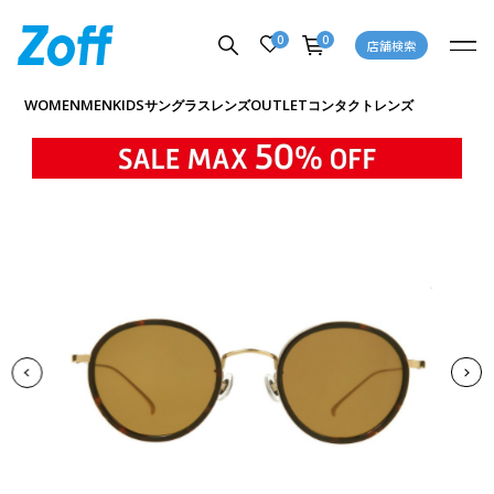
0
0
店舗検索
商品詳細ページへ
WOMEN
MEN
KIDS
OUTLET
サングラス
レンズ
コンタクトレンズ