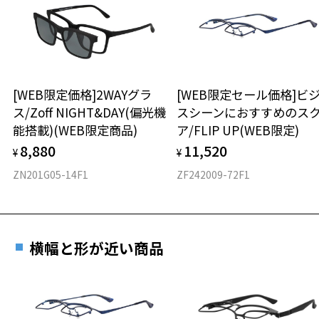
※着脱式サングラス：デモレンズ、アタッチメント込みの重さ
ダウンロード
もっと見る
タイプ
スクエア
[WEB限定価格]2WAYグラ
[WEB限定セール価格]ビ
ス/Zoff NIGHT&DAY(偏光機
スシーンにおすすめのス
材質
能搭載)(WEB限定商品)
ア/FLIP UP(WEB限定)
フロント素材：チタン
8,880
11,520
¥
¥
ZN201G05-14F1
ZF242009-72F1
横幅と形が近い商品