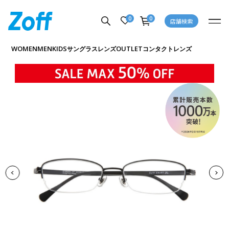
0
0
店舗検索
商品詳細ページへ
WOMEN
MEN
KIDS
OUTLET
サングラス
レンズ
コンタクトレンズ