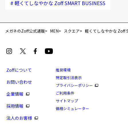
#
軽くてしなやかな Zoff SMART BUSINESS
再入荷お知らせメールのお申し込み
「再入荷お知らせメール」はZoffオンラインストア会員さまのみ対象となります。
メガネのZoff公式通販
MEN
スクエア
軽くてしなやかな Zoff SM
Zoffについて
推奨環境
特定取引法表示
お問い合わせ
[アウトレット価格]軽くてしなやかな Zoff SMART
プライバシーポリシー
BUSINESS Titanium Premium
ご利用条件
企業情報
商品番号：ZF193005-14F1/フレームカラー：ブラック
サイトマップ
採用情報
(マット)/単価：￥9,900
価格シミュレーター
法人のお客様
ログインして申し込む