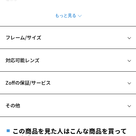
適です。
※商品の構造上、レンズが剥き出しになっている部分がございます。
剥き出し部分に衝撃を加えると、割れたり欠けたりしますのでご注意
ください。
※柄や色味の出方に個体差があり、画像と異なる場合がございます。
フレーム/サイズ
Zoff SMART (ゾフ・スマート) ページをみる
サイズ
対応可能レンズ
※1 ULTEM™ (ウルテム)樹脂はSABIC又はその子会社・開発会社の商標
54□18-145
です。
A 片方のレンズ横幅：54mm
※アウトレット商品は、販売から一定期間経過した商品などです。キ
Zoffの保証/サービス
B ブリッジ(鼻部分)の横幅：18mm
お気に入り
ズ、汚れなどがあるB級品ではございません。
C テンプル(つる)の長さ：145mm
フレームとレンズの合計料金を知りたい方へ
その他
お気に入りに追加済です。
Zoffならではの安心サポート
お気に入りリストは
こちら
価格シミュレーターはこちら
遠近両用はZoffオンラインストアでは販売しておりません。
ご希望のお客さまは、「レンズ交換券」をお選びのうえ、
この商品を見た人はこんな商品を買って
安心1 フレーム１年間品質保証
最寄りのZoff実店舗にてレンズをお買い求めください。