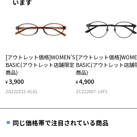
います
※サングラスやパッケージ品では「レンズ交換券」はお選び
商品不良により生じた破損等の不具合は、お渡し
いただけません。「度無し」をお選びいただき実店舗へご相
日または発送日より１年間修理又は交換させて頂
談ください。
きます。
※保証期間内に交換が行われた場合、保証期間は初期の期間から
延長されません。
お持ちのZoffメガネサイズを確認するには？
＜メガネの度数情報がわからない方へ＞
安心2 視力測定無料
[アウトレット価格]WOMEN’S
[アウトレット価格]WOME
オンラインストアでフレームのみ購入して、
BASIC(アウトレット店舗限定
BASIC(アウトレット店舗
実店舗で度付きにできます
仕上がり寸法
視力の変化を早めに発見するために、定期的な視
商品)
商品)
ご購入時に「レンズ交換券」をお選びいただくと、実店舗で
力測定をおすすめいたします。
3,900
4,900
度数を測定のうえ、度付きレンズ（標準セットレンズ）へ無
¥
¥
D 仕上がりの横幅：約141mm
料交換いただけます。
E 仕上がりの縦幅：約30mm
安心3 かかり具合調整無料
ZA221032-41A1
ZC222007-14F1
詳しくはこちら
重さ
フレームの歪みやかかり具合の調整・クリーニン
実店舗で度数を測定いただけます
グは、全国のZoff店舗にていつでも対応いたしま
お近くのZoff実店舗にて度数を測定いただけます（無料）。
す。
8g
同じ価格帯で注目されている商品
その際は記入用紙をダウンロードしてお使いください。
※メガネ：デモレンズを外した重さ
※サングラス：レンズ込みの重さ