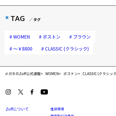
TAG
／ タグ
#
#
#
WOMEN
ボストン
ブラウン
#
#
～￥8800
CLASSIC (クラシック)
再入荷お知らせメールのお申し込み
「再入荷お知らせメール」はZoffオンラインストア会員さまのみ対象となります。
メガネのZoff公式通販
WOMEN
ボストン
CLASSIC (クラシック
Zoffについて
推奨環境
特定取引法表示