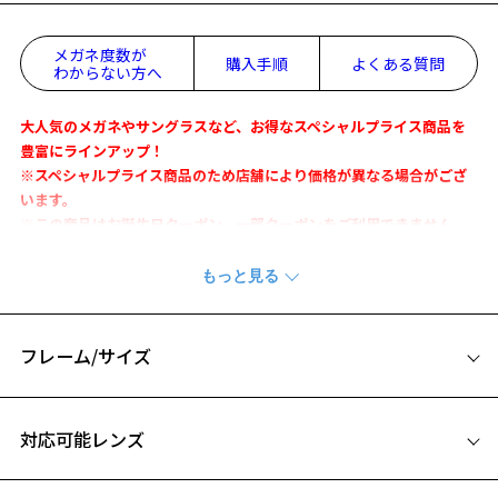
メガネ度数が
購入手順
よくある質問
わからない方へ
大人気のメガネやサングラスなど、お得なスペシャルプライス商品を
豊富にラインアップ！
※スペシャルプライス商品のため店舗により価格が異なる場合がござ
います。
※この商品はお誕生日クーポン、一部クーポンをご利用できません。
ベーシックでお使いいただきやすいアイウェア
『Zoff CLASSIC』
フレーム/サイズ
【デザイン】
アジアントレンドを意識した今っぽいメタルフレーム。
サイズ
お気に入り
0.7㎜のリム線を使用することで、顔なじみの良さと快適な掛け心地を
対応可能レンズ
実現。
49□19-145
女性がかけやすい嬉しい小ぶりなサイズ感に仕上げました。
お気に入りに追加済です。
A 片方のレンズ横幅：49mm