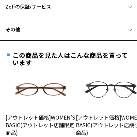
お気に入りリストは
こちら
【カラー】
Zoffの保証/サービス
B ブリッジ(鼻部分)の横幅：19mm
ZF192013-43E1：こっくりとしたブラウン。おしゃれな印象に。ZF19
C テンプル(つる)の長さ：145mm
2013-49E1：おしゃれなべっこう柄ブラウン。先セルのオレンジがアク
フレームとレンズの合計料金を知りたい方へ
セントに。ZF192013-21E1：フェミニンな印象のピンク。女性らしい
その他
雰囲気に。ZF192013-21E2：柔らかい印象を与えてくれるピンク。
Zoffならではの安心サポート
価格シミュレーターはこちら
ZF192013-57F1：クラシカルな印象のゴールド
遠近両用はZoffオンラインストアでは販売しておりません。
ご希望のお客さまは、「レンズ交換券」をお選びのうえ、
【スタイリングポイント】
この商品を見た人はこんな商品を買って
安心1 フレーム１年間品質保証
カジュアルからキレイめスタイルにも合わせやすい逸品。
最寄りのZoff実店舗にてレンズをお買い求めください。
います
かけるだけでこなれ感をプラスするアイウェアは、普段コンタクトの
※サングラスやパッケージ品では「レンズ交換券」はお選び
商品不良により生じた破損等の不具合は、お渡し
方にもおすすめ。
いただけません。「度無し」をお選びいただき実店舗へご相
日または発送日より１年間修理又は交換させて頂
トレンドに左右されず、長くご愛用いただけます。
談ください。
きます。
※保証期間内に交換が行われた場合、保証期間は初期の期間から
※柄や色味の出方に個体差があり、画像と異なる場合がございます。
延長されません。
お持ちのZoffメガネサイズを確認するには？
＜メガネの度数情報がわからない方へ＞
CLASSIC(クラシック) 特集ページをみる
安心2 視力測定無料
[アウトレット価格]WOMEN’S
[アウトレット価格]WOME
オンラインストアでフレームのみ購入して、
BASIC(アウトレット店舗限定
BASIC(アウトレット店舗
実店舗で度付きにできます
仕上がり寸法
視力の変化を早めに発見するために、定期的な視
商品)
商品)
ご購入時に「レンズ交換券」をお選びいただくと、実店舗で
力測定をおすすめいたします。