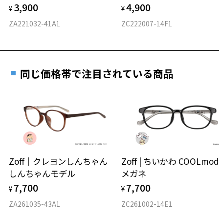
3,900
4,900
度数を測定のうえ、度付きレンズ（標準セットレンズ）へ無
¥
¥
D 仕上がりの横幅：約133mm
料交換いただけます。
E 仕上がりの縦幅：約42mm
安心3 かかり具合調整無料
ZA221032-41A1
ZC222007-14F1
詳しくはこちら
重さ
フレームの歪みやかかり具合の調整・クリーニン
実店舗で度数を測定いただけます
グは、全国のZoff店舗にていつでも対応いたしま
お近くのZoff実店舗にて度数を測定いただけます（無料）。
す。
9.5g
同じ価格帯で注目されている商品
その際は記入用紙をダウンロードしてお使いください。
※メガネ：デモレンズを外した重さ
※サングラス：レンズ込みの重さ
※着脱式サングラス：デモレンズ、アタッチメント込みの重さ
ダウンロード
もっと見る
タイプ
ボストン
Zoff｜クレヨンしんちゃん
Zoff | ちいかわ COOLmod
しんちゃんモデル
メガネ
材質
7,700
7,700
¥
¥
フロント素材：ステンレス
ZA261035-43A1
ZC261002-14E1