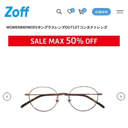
0
0
店舗検索
商品詳細ページへ
WOMEN
MEN
KIDS
OUTLET
サングラス
レンズ
コンタクトレンズ