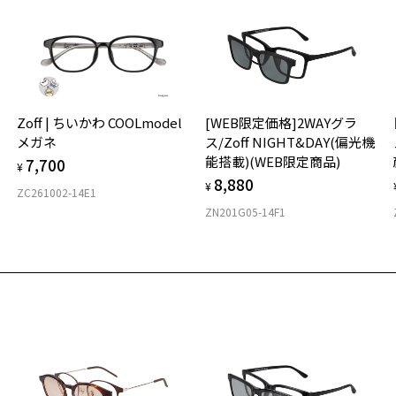
入荷お知らせメール」はZoffオンラインストア会員さまのみ対象となります。
＜
オ
実
お気に入り
Zoff | ちいかわ COOLmodel
[WEB限定価格]2WAYグラ
ご
仕
メガネ
ス/Zoff NIGHT&DAY(偏光機
の
ff│mofusand CASUALモデル
商品詳細ページへ
能搭載)(WEB限定商品)
7,700
度
D
¥
番号：ZC252012-81F1/フレームカラー：パープル(マット)/単価：￥9,
お気に入りに追加済です。
8,880
詳
E
¥
ZC261002-14E1
お気に入りリストは
こちら
ZN201G05-14F1
実
ログインして申し込む
重
お
そ
15
品が再入荷された際にメールでお知らせします。
サービスは商品の購入をお約束するものではありません。
※
希望の商品が再入荷しない場合もございますので予めご了承ください。
※
再入荷お知らせメール」はZoffオンラインストアで取り扱っている商品が対象となります。
※
舗への再入荷ではございませんのでご了承ください。
気商品に関しては、メール配信後、即完売する場合がございます。
タ