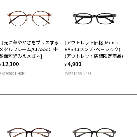
せん。
安心2 視力測定無料
メガネの度数情報がわからない方へ＞
お持ちのZoffメガネサイズを確認するには？
視力の変化を早めに発見するために、定期的な視力測定をおす
ンラインストアでフレームのみ購入して、
すめいたします。
店舗で度付きにできます
目元に華やかさをプラスする
[アウトレット価格]Men's
購入時に「レンズ交換券」をお選びいただくと、実店舗で度数を測定
上がり寸法
安心3 かかり具合調整無料
メタルフレーム/CLASSIC[中
BASIC(メンズ･ベーシック)
うえ、
顔面短縮みえメガネ]
(アウトレット店舗限定商品)
付きレンズ（標準セットレンズ）へ無料交換いただけます。
 仕上がりの横幅：約135mm
900
フレームの歪みやかかり具合の調整・クリーニングは、全国の
12,100
4,900
しくはこちら
 仕上がりの縦幅：約37mm
¥
¥
Zoff店舗にていつでも対応いたします。
ZK192001-43E1
ZA221035-14E1
店舗で度数を測定いただけます
さ
近くのZoff実店舗にて度数を測定いただけます（無料）。
の際は記入用紙をダウンロードしてお使いください。
もっと見る
.2g
メガネ：デモレンズを外した重さ
ダウンロード
サングラス：レンズ込みの重さ
着脱式サングラス：デモレンズ、アタッチメント込みの重さ
イプ
ウエリントン