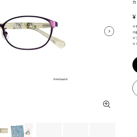
カ
¥
※
※
※
※