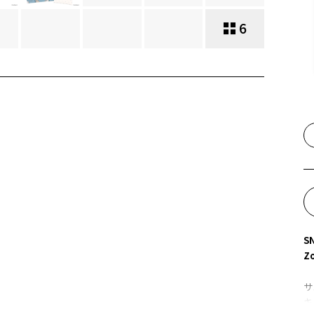
6
S
Z
サ
キ