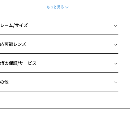
人から子どもまで、みんなの心をくすぐるコレクションです。
CASUALモデル】
番には肉球のメタルパーツ、テンプルには型ごとにメガネ姿のにゃん
レーム/サイズ
をプリントしました。
C252012-43E1：サメにゃん
イズ
C252012-64F1：パンダにゃん
応可能レンズ
C252012-81F1：うさにゃん
□18-145
 片方のレンズ横幅：51mm
off│mofusand 特設ページをみる
 ブリッジ(鼻部分)の横幅：18mm
offの保証/サービス
 テンプル(つる)の長さ：145mm
柄や色味の出方に個体差があり、画像と異なる場合がございます。
フレームとレンズの合計料金を知りたい方へ
の他
Zoffならではの安心サポート
価格シミュレーターはこちら
近両用はZoffオンラインストアでは販売しておりません。
希望のお客さまは、「レンズ交換券」をお選びのうえ、
安心1 フレーム１年間品質保証
寄りのZoff実店舗にてレンズをお買い求めください。
サングラスやパッケージ品では「レンズ交換券」はお選びいただけま
商品不良により生じた破損等の不具合は、お渡し日または発送
ん。
日より１年間修理又は交換させて頂きます。
度無し」をお選びいただき実店舗へご相談ください。
※保証期間内に交換が行われた場合、保証期間は初期の期間から延長されま