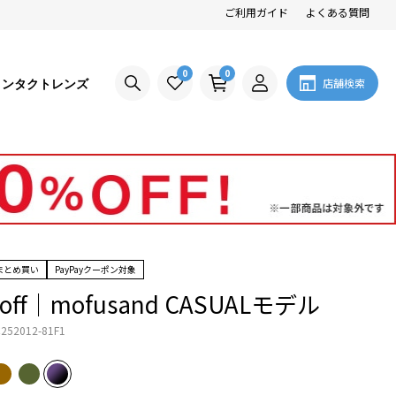
ご利用ガイド
よくある質問
0
0
コンタクトレンズ
店舗検索
まとめ買い
PayPayクーポン対象
Zoff│mofusand CASUALモデル
252012-81F1