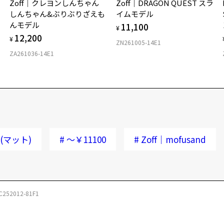
ほ
Zoff｜クレヨンしんちゃん
Zoff｜DRAGON QUEST スラ
しんちゃん&ぶりぶりざえも
イムモデル
んモデル
11,100
¥
12,200
¥
ZN261005-14E1
ZA261036-14E1
(マット)
#
～￥11100
#
Zoff｜mofusand
C252012-81F1