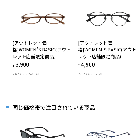
「再
[アウトレット価
[アウトレット価
格]WOMEN’S BASIC(アウト
格]WOMEN’S BASIC(アウト
Zo
レット店舗限定商品)
レット店舗限定商品)
商品
3,900
4,900
¥
¥
ZA221032-41A1
ZC222007-14F1
※商
※本
※ご
同じ価格帯で注目されている商品
※「
店
※人