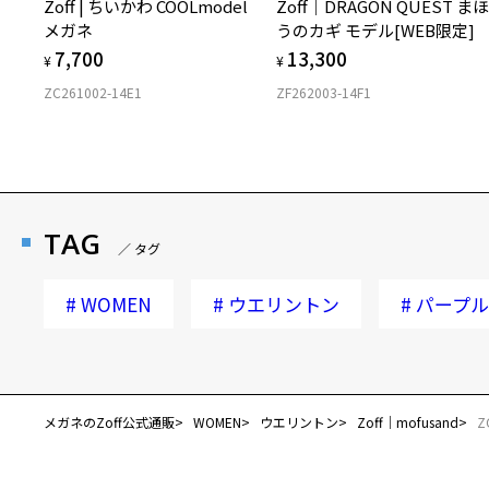
Zoff | ちいかわ COOLmodel
Zoff｜DRAGON QUEST ま
メガネ
うのカギ モデル[WEB限定]
7,700
13,300
¥
¥
ZC261002-14E1
ZF262003-14F1
TAG
／ タグ
#
WOMEN
#
ウエリントン
#
パープル
メガネのZoff公式通販
WOMEN
ウエリントン
Zoff｜mofusand
Z