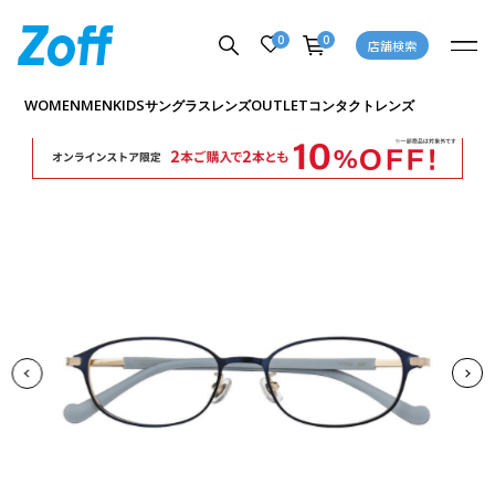
0
0
店舗検索
商品詳細ページへ
WOMEN
MEN
KIDS
OUTLET
サングラス
レンズ
コンタクトレンズ