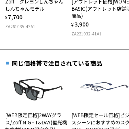
Zoff｜クレヨンしんちゃん
[アウトレット価格]WOME
オンラインストアでフレームのみ購入して、
しんちゃんモデル
BASIC(アウトレット店舗
実店舗で度付きにできます
※柄や色味の出方に個体差があり、画像と異なる場合がございます。
仕上がり寸法
視力の変化を早めに発見するために、定期的な視
商品)
7,700
※オリジナルケースとメガネ拭きがセットになります。
ご購入時に「レンズ交換券」をお選びいただくと、実店舗で
¥
力測定をおすすめいたします。
3,900
度数を測定のうえ、度付きレンズ（標準セットレンズ）へ無
¥
D 仕上がりの横幅：約139mm
ZA261035-43A1
Disney"PASTEL series"特設ページをみる
料交換いただけます。
E 仕上がりの縦幅：約34mm
安心3 かかり具合調整無料
ZA221032-41A1
詳しくはこちら
重さ
フレームの歪みやかかり具合の調整・クリーニン
実店舗で度数を測定いただけます
グは、全国のZoff店舗にていつでも対応いたしま
お近くのZoff実店舗にて度数を測定いただけます（無料）。
す。
15.4g
同じ価格帯で注目されている商品
その際は記入用紙をダウンロードしてお使いください。
※メガネ：デモレンズを外した重さ
※サングラス：レンズ込みの重さ
※着脱式サングラス：デモレンズ、アタッチメント込みの重さ
ダウンロード
もっと見る
タイプ
ウエリントン
[WEB限定価格]2WAYグラ
[WEB限定セール価格]ビ
ス/Zoff NIGHT&DAY(偏光機
スシーンにおすすめのス
材質