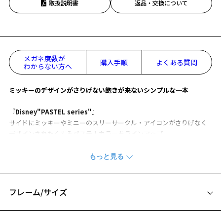
取扱説明書
返品・交換について
メガネ度数が
購入手順
よくある質問
わからない方へ
ミッキーのデザインがさりげない飽きが来ないシンプルな一本
『Disney"PASTEL series"』
サイドにミッキーやミニーのスリーサークル・アイコンがさりげなく
デザインされたくすみパステルカラーをラインアップ。
【デザイン】
トレンドを反映したくすみパステルカラーを採用。
テンプル（つる）には、ズレにくいラバー素材を使用し、可愛らしさ
と実用性を兼ね備えています。
フレーム/サイズ
サイドにはミッキーやミニーのスリーサークル・アイコンをさりげな
くデザインし、オンオフ問わず、職場や学校でも日常使いしやすいシ
サイズ
リーズです。