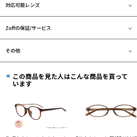
対応可能レンズ
51□18-142
【ポイント】
A 片方のレンズ横幅：51mm
①ズレにくい
テンプル（つる）のラバー素材で、メガネのズレを軽減。ラバーの外
Zoffの保証/サービス
B ブリッジ(鼻部分)の横幅：18mm
側にあしらわれたミッキーのスリーサークル・アイコンとミニーのリ
C テンプル(つる)の長さ：142mm
ボンがキュート。
フレームとレンズの合計料金を知りたい方へ
②ミッキーやミニーのデザインをさりげなく
その他
ミッキーやミニーのスリーサークル・アイコンを使用。オトナでも日
Zoffならではの安心サポート
お気に入り
価格シミュレーターはこちら
常使いできるデザインに。
遠近両用はZoffオンラインストアでは販売しておりません。
③くすみパステルカラー
ご希望のお客さまは、「レンズ交換券」をお選びのうえ、
トレンドのくすみパステルカラーで、目元をキュートに彩ります。
この商品を見た人はこんな商品を買って
安心1 フレーム１年間品質保証
お気に入りに追加済です。
最寄りのZoff実店舗にてレンズをお買い求めください。
います
お気に入りリストは
こちら
【カラー】
※サングラスやパッケージ品では「レンズ交換券」はお選び
商品不良により生じた破損等の不具合は、お渡し
ZC242003-14E1：マルチに使える定番のブラック。
いただけません。「度無し」をお選びいただき実店舗へご相
日または発送日より１年間修理又は交換させて頂
ZC242003-43E1：落ち着いた印象のブラウン。
談ください。
きます。
ZC242003-64F1：ナチュラルなオリーブカラー。
※保証期間内に交換が行われた場合、保証期間は初期の期間から
ZC242003-72F1：主張しすぎないシックなネイビー。
延長されません。
お持ちのZoffメガネサイズを確認するには？
＜メガネの度数情報がわからない方へ＞
【付属品】
Disney collection限定オリジナルケース&メガネ拭き付き
全てのフレームに、オリジナルケースとメガネ拭きが付属します。
安心2 視力測定無料