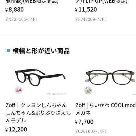
能搭載)(WEB限定商品)
ア/FLIP UP(WEB限定)
フロント素材：メタル/TPE
8,880
11,520
¥
¥
ZN201G05-14F1
ZF242009-72F1
横幅と形が近い商品
Zoff｜クレヨンしんちゃん
Zoff | ちいかわ COOLmod
しんちゃん&ぶりぶりざえも
メガネ
んモデル
7,700
¥
12,200
¥
ZC261002-14E1