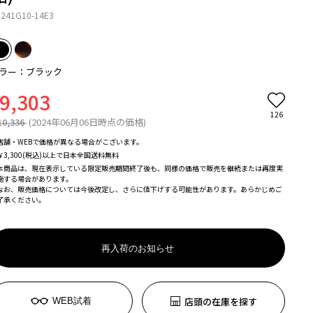
241G10-14E3
ラー：ブラック
9,303
126
10,336
(2024年06月06日時点の価格)
店舗・WEBで価格が異なる場合がこざいます。
￥3,300(税込)以上で日本全国送料無料
本商品は、現在表示している限定販売期間終了後も、同様の価格で販売を継続または再度実
施する場合があります。
なお、販売価格については今後改定し、さらに値下げする可能性があります。あらかじめご
了承ください。
再入荷のお知らせ
店頭の在庫を探す
WEB試着