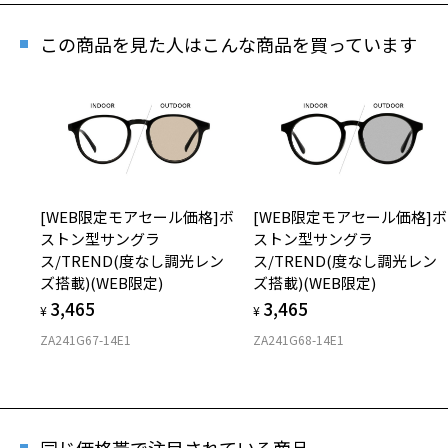
この商品を見た人はこんな商品を買っています
再入
「再入荷
[WEB限定モアセール価格]ボ
[WEB限定モアセール価格]ボ
ストン型サングラ
ストン型サングラ
[WE
ス/TREND(度なし調光レン
ス/TREND(度なし調光レン
ズ搭載
ズ搭載)(WEB限定)
ズ搭載)(WEB限定)
商品番
3,465
3,465
¥
¥
ZA241G67-14E1
ZA241G68-14E1
※商品が
※本サー
同じ価格帯で注目されている商品
※ご希望