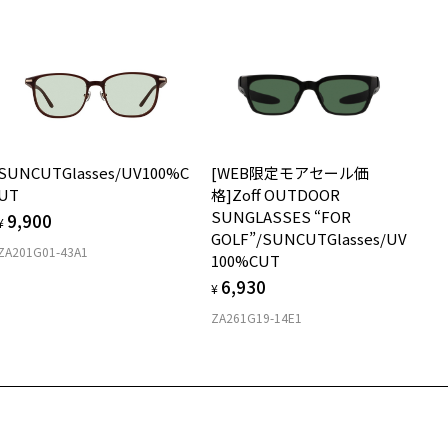
ンズの材質：プラスチック(コーティング)
メガネ：デモレンズを外した重さ
サングラス：レンズ込みの重さ
ンズ枠の材質：プラスチック(塗装)
着脱式サングラス：デモレンズ、アタッチメント込みの重さ
ンプルの材質：プラスチック(塗装)
視光線透過率：26%
イプ
外線透過率：0.1%以下 (紫外線カット率：99.9%以上)
ンズカラー：調光グレー/グレー系
ボストン
用上の注意：高温のところに置いたり、傷をつけるような金属と一緒
SUNCUTGlasses/UV100%C
[WEB限定モアセール価
しまわないようご注意下さい。
質
UT
格]Zoff OUTDOOR
実店舗でサングラスまたはパッケージ商品等のレンズ交換について＞
SUNGLASSES “FOR
9,900
024年3月1日から、店頭に商品をお持ち込みいただいて、レンズ交換
¥
ロント素材：French Plastic
GOLF”/SUNCUTGlasses/UV
される場合は、レンズ代金の他に3,300円(税込)の加工賃を追加で頂
ZA201G01-43A1
100%CUT
する場合がございます。
6,930
頭でレンズ交換をされるお客様は、商品発送から6か月以内に、ご購
¥
した商品本体と発送日がわかる【商品発送メール】を店頭スタッフに
ZA261G19-14E1
提示いだければ、初回に限り加工賃はかかりませんので、必ずスタッ
にご提示ください。
品発送から6か月を過ぎた場合、又はお客様からの【商品発送メー
】のご提示が無かった場合、レンズ代金の他に加工賃として3,300円
税込)を頂戴いたしますので、予めご了承ください。