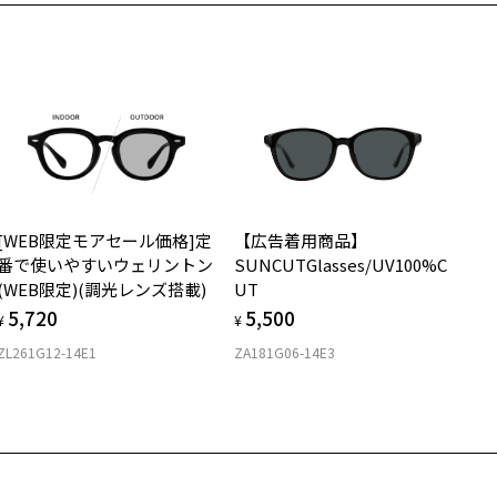
価格シミュレーターはこちら
カラー】
C241G10-14E1：黒縁×ブラウン系レンズ。
安心1 フレーム１年間品質保証
C241G10-14E2：黒縁×グレー系レンズ。
C241G10-14E3：黒縁×調光グレー。
商品不良により生じた破損等の不具合は、お渡し日または発送
日より１年間修理又は交換させて頂きます。
C241G10-49E1：べっ甲×ブラウン系レンズ。
※保証期間内に交換が行われた場合、保証期間は初期の期間から延長されま
C241G10-49E2：べっ甲×グリーン系レンズ。
せん。
C241G10-49E3：べっ甲×調光ブラウン。
安心2 視力測定無料
スタイリングポイント】
[WEB限定モアセール価格]定
【広告着用商品】
お持ちのZoffメガネサイズを確認するには？
ジュアルなスタイリングからかっちりめのシャツスタイルまで相性は
視力の変化を早めに発見するために、定期的な視力測定をおす
番で使いやすいウェリントン
SUNCUTGlasses/UV100%C
光レン
群！
すめいたします。
(WEB限定)(調光レンズ搭載)
UT
ンプルなスタイリングのアクセント付けや知的な印象の強調にもおす
5,720
5,500
上がり寸法
¥
¥
めです。
安心3 かかり具合調整無料
ZL261G12-14E1
ZA181G06-14E3
 仕上がりの横幅：約133mm
柄や色味の出方に個体差があり、画像と異なる場合がございます。
フレームの歪みやかかり具合の調整・クリーニングは、全国の
 仕上がりの縦幅：約44mm
こちらの商品は度付き不可となります。
Zoff店舗にていつでも対応いたします。
さ
LASSIC(クラシック) 特集ページをみる
もっと見る
.5g
名：サングラス