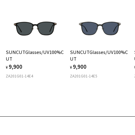
荷お知らせメール」はZoffオンラインストアで取り扱っている商品が対象となります。
レ
への再入荷ではございませんのでご了承ください。
※
品に関しては、メール配信後、即完売する場合がございます。
※
レ
※
テ
可
タ
紫
レ
使
SUNCUTGlasses/UV100%C
SUNCUTGlasses/UV100%C
に
材
UT
UT
＜
9,900
9,900
2
¥
¥
フ
を
ZA201G01-14E4
ZA201G01-14E5
戴
店
入
ご
フ
商
ル
(