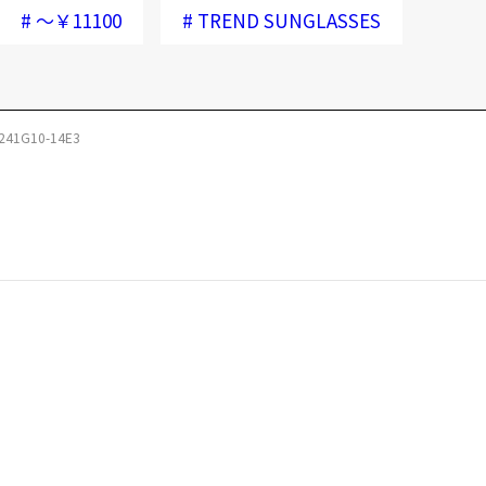
#
～￥11100
#
TREND SUNGLASSES
241G10-14E3