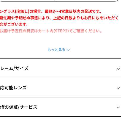
ングラス(度無し)の場合、最短3～4営業日以内の発送です。
繁忙期や予期せぬ事態により、上記の日数よりもお日にちをいただく
合がございます。
お届け予定日の目安はカート内(STEP2)でご確認ください。
ちらの商品はフレーム：
ZC231006-14E1
とレンズ：調光グレーを組
せたサングラスとなります。
付きや他のレンズ種に変更をご希望の場合は、上記フレームからご購
をお願いいたします。
レーム/サイズ
馴染みの良い小ぶりのボストンフレーム
イズ
応可能レンズ
Zoff CLASSIC』
□22-145
 片方のレンズ横幅：47mm
デザイン】
 ブリッジ(鼻部分)の横幅：22mm
offの保証/サービス
C231006がサングラスになって登場！
 テンプル(つる)の長さ：145mm
リッジ、テンプルの彫金がポイントで高級感溢れる雰囲気ながらカジ
フレームとレンズの合計料金を知りたい方へ
アルにもお使いいただけます。
情もしっかり引き締めてくれるデザイン。
Zoffならではの安心サポート