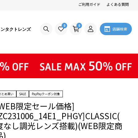
ご利用ガイド
よくある質問
0
0
コンタクトレンズ
店舗検索
まとめ買い
SALE
PayPayクーポン対象
[WEB限定セール価格]
ZC231006_14E1_PHGY]CLASSIC(
度なし調光レンズ搭載)(WEB限定商
品)