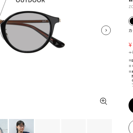
ZC
カ
¥
¥
※
※
※