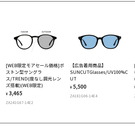
【
Z
荷お知らせメールのお申し込み
Z
Z
お知らせメール」はZoffオンラインストア会員さまのみ対象となります。
Z
Z
Z
【
[WEB限定モアセール価格]ボ
【広告着用商品】
カ
お気に入り
ストン型サングラ
SUNCUTGlasses/UV100%C
B限定セール価格][ZC231006_14E1_PHGY]CLASSIC(度なし調
抜
ス/TREND(度なし調光レン
UT
商品詳細ページへ
シ
)(WEB限定商品)
ズ搭載)(WEB限定)
5,500
仕
¥
お気に入りに追加済です。
す
号：ZC241G10-14E3/フレームカラー：ブラック/単価：￥9,303
3,465
¥
お気に入りリストは
こちら
ZA181G06-14E4
D
※
ZA241G67-14E2
E
※
ログインして申し込む
重
C
再入荷された際にメールでお知らせします。
ビスは商品の購入をお約束するものではありません。
23
の商品が再入荷しない場合もございますので予めご了承ください。
品