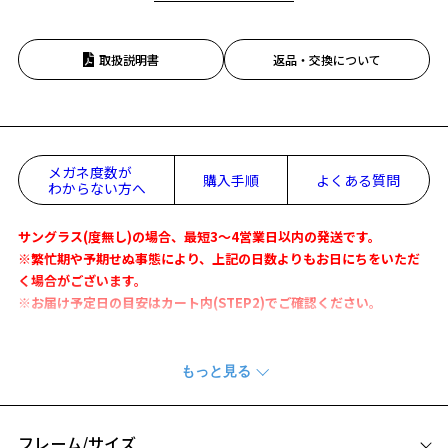
取扱説明書
返品・交換について
メガネ度数が
購入手順
よくある質問
わからない方へ
サングラス(度無し)の場合、最短3～4営業日以内の発送です。
※繁忙期や予期せぬ事態により、上記の日数よりもお日にちをいただ
く場合がございます。
※お届け予定日の目安はカート内(STEP2)でご確認ください。
『LET’S HANG OUT！(一緒に遊ぼうよ) 』がテーマのサングラスが新
登場！
『Disney Collection created by Zoff “Sunglasses”』
お揃いコーデも楽しめるから友だち同士で合わせて夏の特別な思い出
フレーム/サイズ