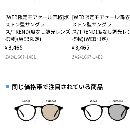
お持ちのZoffメガネサイズを確認するには？
＜メガネの度数情報がわからない方へ＞
③こだわりのモチーフ
かわいらしい風船のモチーフは、さりげなく輝いて、大人のファン心
安心2 視力測定無料
[WEB限定モアセール価格]ボ
[WEB限定モアセール価格
オンラインストアでフレームのみ購入して、
をくすぐります。
ストン型サングラ
ストン型サングラ
実店舗で度付きにできます
仕上がり寸法
視力の変化を早めに発見するために、定期的な視
ス/TREND(度なし調光レンズ
ス/TREND(度なし調光レ
【カラー】
ご購入時に「レンズ交換券」をお選びいただくと、実店舗で
力測定をおすすめいたします。
搭載)(WEB限定)
搭載)(WEB限定)
ZC241G07-11A1：ライトグレー。（チップ＆デール）
度数を測定のうえ、度付きレンズ（標準セットレンズ）へ無
D 仕上がりの横幅：約145mm
ZC241G07-14E1：ブラック。（ミッキーマウス）
3,465
3,465
料交換いただけます。
¥
¥
E 仕上がりの縦幅：約50mm
安心3 かかり具合調整無料
ZC241G07-20A1：ピンク。（ミニーマウス）
詳しくはこちら
ZA241G67-14E1
ZA241G67-14E2
ZC241G07-40A1：アイボリー。（ドナルドダック）
重さ
フレームの歪みやかかり具合の調整・クリーニン
実店舗で度数を測定いただけます
グは、全国のZoff店舗にていつでも対応いたしま
【付属品】Disney collection限定オリジナルケース&メガネ拭き付き
お近くのZoff実店舗にて度数を測定いただけます（無料）。
す。
26.2g
全てのフレームに、オリジナルケースとメガネ拭きが付属します。
その際は記入用紙をダウンロードしてお使いください。
メガネ拭きにはかわいいミッキーマウスの手をプリント！
同じ価格帯で注目されている商品
※メガネ：デモレンズを外した重さ
※サングラス：レンズ込みの重さ
※柄や色味の出方に個体差があり、画像と異なる場合がございます。
※着脱式サングラス：デモレンズ、アタッチメント込みの重さ
ダウンロード
もっと見る
Disney Collection created by Zoff “Sunglasses”特設ページをみる
タイプ
＜度付きサングラスに関する注意事項＞
ボストン
※サングラスの度付きは追加料金がかかります。