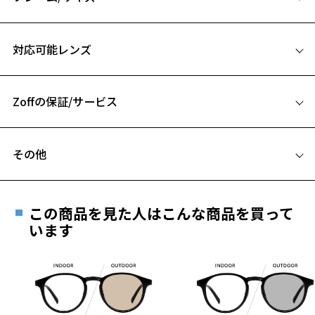
をつくろう♪
サイズ
【デザイン】
対応可能レンズ
2年ぶりにディズニーサングラスが登場！
52□19-145
日本で大人気の少しレトロ感漂うキャラクターや風船が描かれている
A 片方のレンズ横幅：52mm
アートを使用し、夏を楽しめるデザインに。
ミッキーマウスの甥っ子「モーティ、フェルディー」やドナルドダッ
Zoffの保証/サービス
B ブリッジ(鼻部分)の横幅：19mm
クの甥っ子「ヒューイ、デューイ、ルーイ」といった初登場のキャラ
C テンプル(つる)の長さ：145mm
クターも。
フレームとレンズの合計料金を知りたい方へ
お揃いコーデにもぴったりなラインアップです。
その他
お気に入り
Zoffならではの安心サポート
価格シミュレーターはこちら
【ポイント】
遠近両用はZoffオンラインストアでは販売しておりません。
①いっしょに楽しく紫外線ケア
ご希望のお客さまは、「レンズ交換券」をお選びのうえ、
レンズはすべて、紫外線カット率99.9%！
この商品を見た人はこんな商品を買って
お気に入りに追加済です。
安心1 フレーム１年間品質保証
かわいいだけじゃない、まぶしい夏に大活躍のサングラスです。
最寄りのZoff実店舗にてレンズをお買い求めください。
います
お気に入りリストは
こちら
※サングラスやパッケージ品では「レンズ交換券」はお選び
商品不良により生じた破損等の不具合は、お渡し
②かわいさ溢れるレトロなアート
いただけません。「度無し」をお選びいただき実店舗へご相
日または発送日より１年間修理又は交換させて頂
テンプルには、ミッキーマウスたちのレトロなアートをデザイン。
談ください。
きます。
ミッキーマウスのキュートな甥っ子やドナルドダックの甥っ子のわん
※保証期間内に交換が行われた場合、保証期間は初期の期間から
ぱくトリオもレトロなアートで本コレクション初登場。
延長されません。