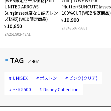
[WEB限定セール価格]Zoff｜
Zoff｜LOVE BY e.m.
にご提示いだければ、初回に限り加工賃はかかりませんので、必ずス
UNITED ARROWS
“flutter/SUNCUTGlasse
タッフにご提示ください。
Sunglasses(度なし調光レン
100%CUT(WEB限定商品)
商品発送から6か月を過ぎた場合、又はお客様からの【商品発送メー
ル】のご提示が無かった場合、レンズ代金の他に加工賃として3,300
ズ搭載)(WEB限定商品)
19,900
¥
円(税込)を頂戴いたしますので、予めご了承ください。
10,850
¥
ZF242G07-56E1
ZA251G02-48A1
TAG
／ タグ
#
#
#
UNISEX
ボストン
ピンク(クリア)
#
#
～￥5500
Disney Collection
再入荷お知らせメールのお申し込み
「再入荷お知らせメール」はZoffオンラインストア会員さまのみ対象となります。