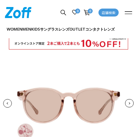
0
0
店舗検索
商品詳細ページへ
WOMEN
MEN
KIDS
OUTLET
サングラス
レンズ
コンタクトレンズ