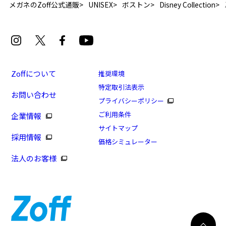
メガネのZoff公式通販
UNISEX
ボストン
Disney Collection
Zoffについて
推奨環境
特定取引法表示
お問い合わせ
[セール価格]Disney Collection created by Zoff
プライバシーポリシー
“Sunglasses” Minnie Mouse
ご利用条件
企業情報
商品番号：ZC241G07-20A1/フレームカラー：ピンク(ク
サイトマップ
採用情報
リア)/単価：￥4,950
価格シミュレーター
法人のお客様
ログインして申し込む
※商品が再入荷された際にメールでお知らせします。
※本サービスは商品の購入をお約束するものではありません。
※ご希望の商品が再入荷しない場合もございますので予めご了承ください。