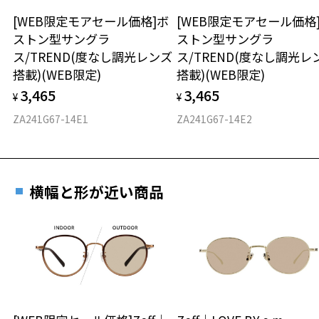
※度付きにした場合、レンズ色、機能が変更となります。
[WEB限定モアセール価格]ボ
[WEB限定モアセール価格
材質
※度付きサングラスをお求めの際は、レンズ選択画面にて度数入力
ストン型サングラ
ストン型サングラ
後、レンズオプションでカラーをお選びください。
ス/TREND(度なし調光レンズ
ス/TREND(度なし調光レ
フロント素材：French Plastic
搭載)(WEB限定)
搭載)(WEB限定)
品名：サングラス
レンズの材質：プラスチック(コーティング)
3,465
3,465
¥
¥
レンズ枠の材質：プラスチック(塗装)
ZA241G67-14E1
ZA241G67-14E2
テンプルの材質：プラスチック(塗装)
可視光線透過率：51%
紫外線透過率：0.1%以下 (紫外線カット率：99.9%以上)
レンズカラー：アンドラB / ブラウン系
使用上の注意：高温のところに置いたり、傷をつけるような金属と一
横幅と形が近い商品
緒にしまわないようご注意下さい。
＜実店舗でサングラスまたはパッケージ商品等のレンズ交換について
＞
2024年3月1日から、店頭に商品をお持ち込みいただいて、レンズ交換
をされる場合は、レンズ代金の他に3,300円(税込)の加工賃を追加で頂
戴する場合がございます。
店頭でレンズ交換をされるお客様は、商品発送から6か月以内に、ご購
入した商品本体と発送日がわかる【商品発送メール】を店頭スタッフ