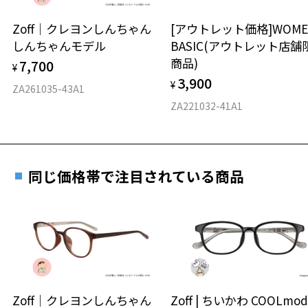
＜メガネの度数情報がわからない方へ＞
安心2 視力測定無料
Zoff｜クレヨンしんちゃん
[アウトレット価格]WOME
オンラインストアでフレームのみ購入して、
しんちゃんモデル
BASIC(アウトレット店舗
実店舗で度付きにできます
仕上がり寸法
視力の変化を早めに発見するために、定期的な視
商品)
7,700
ご購入時に「レンズ交換券」をお選びいただくと、実店舗で
¥
力測定をおすすめいたします。
3,900
度数を測定のうえ、度付きレンズ（標準セットレンズ）へ無
¥
D 仕上がりの横幅：約138mm
ZA261035-43A1
料交換いただけます。
E 仕上がりの縦幅：約35mm
安心3 かかり具合調整無料
ZA221032-41A1
詳しくはこちら
重さ
フレームの歪みやかかり具合の調整・クリーニン
実店舗で度数を測定いただけます
グは、全国のZoff店舗にていつでも対応いたしま
お近くのZoff実店舗にて度数を測定いただけます（無料）。
す。
14.2g
同じ価格帯で注目されている商品
その際は記入用紙をダウンロードしてお使いください。
※メガネ：デモレンズを外した重さ
※サングラス：レンズ込みの重さ
※着脱式サングラス：デモレンズ、アタッチメント込みの重さ
ダウンロード
もっと見る
タイプ
スクエア
Zoff｜クレヨンしんちゃん
Zoff | ちいかわ COOLmod