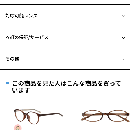
【スタイリングポイント】
サイズ
デイリーにお使いやすいアイテム。
対応可能レンズ
きちんと感のあるスクエア型はビジネスシーンにもおすすめ。
52□17-142
A 片方のレンズ横幅：52mm
※柄や色味の出方に個体差があり、画像と異なる場合がございます。
Zoffの保証/サービス
B ブリッジ(鼻部分)の横幅：17mm
WOMEN’S BASIC 特集ページをみる
C テンプル(つる)の長さ：142mm
フレームとレンズの合計料金を知りたい方へ
その他
お気に入り
Zoffならではの安心サポート
価格シミュレーターはこちら
遠近両用はZoffオンラインストアでは販売しておりません。
お気に入りに追加済です。
ご希望のお客さまは、「レンズ交換券」をお選びのうえ、
この商品を見た人はこんな商品を買って
安心1 フレーム１年間品質保証
お気に入りリストは
こちら
最寄りのZoff実店舗にてレンズをお買い求めください。
います
※サングラスやパッケージ品では「レンズ交換券」はお選び
商品不良により生じた破損等の不具合は、お渡し
いただけません。「度無し」をお選びいただき実店舗へご相
日または発送日より１年間修理又は交換させて頂
談ください。
きます。
※保証期間内に交換が行われた場合、保証期間は初期の期間から
延長されません。
お持ちのZoffメガネサイズを確認するには？