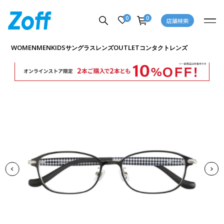
0
0
店舗検索
商品詳細ページへ
WOMEN
MEN
KIDS
OUTLET
サングラス
レンズ
コンタクトレンズ