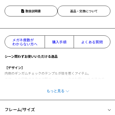
取扱説明書
返品・交換について
メガネ度数が
購入手順
よくある質問
わからない方へ
シーン問わずお使いいただける逸品
【デザイン】
内側のギンガムチェックのテンプルが目を惹くアイテム。
スマートな印象のスクエア型で、ベーシックでお使いいただきやす
く、幅広い年代の方にお使いいただけます。
【機能】
軽量素材を使用しているので、長時間の使用にも最適です。
はじめてのメガネにもおすすめ！
フレーム/サイズ