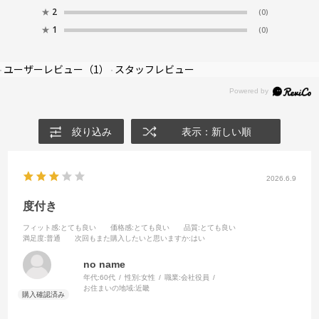
★
2
(0)
★
1
(0)
ユーザーレビュー
（1）
スタッフレビュー
絞り込み
表示：新しい順
2026.6.9
度付き
フィット感
:とても良い
価格感
:とても良い
品質
:とても良い
満足度
:普通
次回もまた購入したいと思いますか
:はい
no name
年代:
60代
性別:
女性
職業:
会社役員
お住まいの地域:
近畿