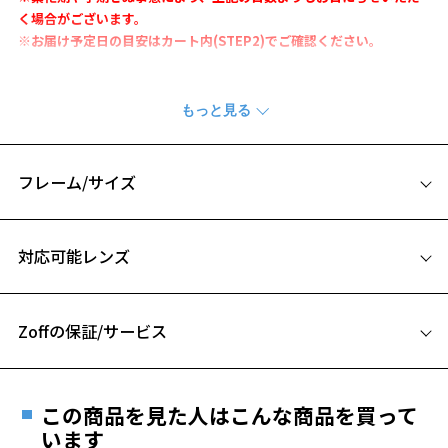
く場合がございます。
※お届け予定日の目安はカート内(STEP2)でご確認ください。
アクティブシーンにぴったりな軽量素材を使用したサングラス。
フロントは8カーブのハイカーブ設計のためフィット感が高く、テンプ
ルエンドのラバー素材は調整可能でずれにくく、ストレスフリーなか
け心地に。
偏光機能レンズ搭載のため、路面や水面のぎらつきを抑え、長時間か
フレーム/サイズ
けるシーンにおすすめ。
サイズ
※柄や色味の出方に個体差があり、画像と異なる場合がございます。
対応可能レンズ
※度付き対応やレンズ交換はできません。
69□16-135
A 片方のレンズ横幅：69mm
サングラスページをみる
Zoffの保証/サービス
B ブリッジ(鼻部分)の横幅：16mm
品名：偏光サングラス
C テンプル(つる)の長さ：135mm
レンズの材質：プラスチック(コーティング)
フレームとレンズの合計料金を知りたい方へ
レンズ枠の材質：プラスチック(塗装)
この商品を見た人はこんな商品を買って
テンプルの材質：プラスチック(塗装)
Zoffならではの安心サポート
います
価格シミュレーターはこちら
可視光線透過率：10%