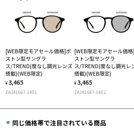
紫外線透過率：0.1%以下 (紫外線カット率：99.9%以上)
レンズカラー：グレー系/偏光グレー
安心1 フレーム１年間品質保証
使用上の注意：高温のところに置いたり、傷をつけるような金属と一
緒にしまわないようご注意下さい。
商品不良により生じた破損等の不具合は、お渡し
日または発送日より１年間修理又は交換させて頂
※アウトレット商品は、販売から一定期間経過した商品などです。キ
きます。
ズ、汚れなどがあるB級品ではございません。
※保証期間内に交換が行われた場合、保証期間は初期の期間から
[WEB限定モアセール価格]ボ
[WEB限定モアセール価格
延長されません。
ストン型サングラ
ストン型サングラ
お持ちのZoffメガネサイズを確認するには？
ス/TREND(度なし調光レンズ
ス/TREND(度なし調光レ
安心2 視力測定無料
搭載)(WEB限定)
搭載)(WEB限定)
3,465
3,465
¥
¥
仕上がり寸法
視力の変化を早めに発見するために、定期的な視
力測定をおすすめいたします。
ZA241G67-14E1
ZA241G67-14E2
D 仕上がりの横幅：約138mm
E 仕上がりの縦幅：約39mm
安心3 かかり具合調整無料
重さ
フレームの歪みやかかり具合の調整・クリーニン
同じ価格帯で注目されている商品
グは、全国のZoff店舗にていつでも対応いたしま
す。