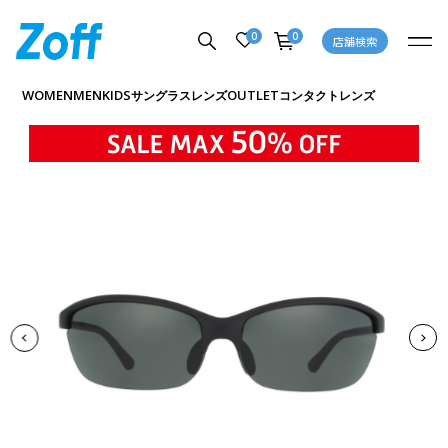
0
0
店舗検索
商品詳細ページへ
WOMEN
MEN
KIDS
OUTLET
サングラス
レンズ
コンタクトレンズ