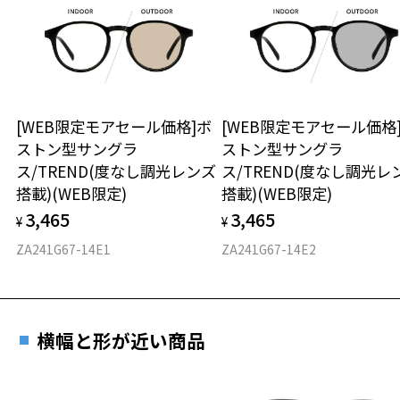
19.6g
お気に入り
※メガネ：デモレンズを外した重さ
※サングラス：レンズ込みの重さ
※着脱式サングラス：デモレンズ、アタッチメント込みの重さ
もっと見る
お気に入りに追加済です。
お気に入りリストは
こちら
タイプ
[WEB限定モアセール価格]ボ
[WEB限定モアセール価格
ストン型サングラ
ストン型サングラ
スクエア
ス/TREND(度なし調光レンズ
ス/TREND(度なし調光レ
搭載)(WEB限定)
搭載)(WEB限定)
材質
3,465
3,465
¥
¥
フロント素材：French Plastic
ZA241G67-14E1
ZA241G67-14E2
横幅と形が近い商品