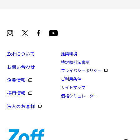
Zoffについて
推奨環境
特定取引法表示
お問い合わせ
[アウトレット価格]Zoff SPORTS(偏光レンズ搭載)/
プライバシーポリシー
紫外線カット率99.9%以上
ご利用条件
企業情報
商品番号：ZC221G01-14F1/フレームカラー：ブラック
サイトマップ
採用情報
(マット)/単価：￥5,500
価格シミュレーター
法人のお客様
ログインして申し込む
※商品が再入荷された際にメールでお知らせします。
※本サービスは商品の購入をお約束するものではありません。