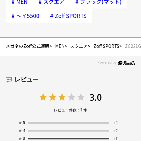
#
#
#
MEN
スクエア
ブラック(マット)
#
#
～￥5500
Zoff SPORTS
メガネのZoff公式通販
MEN
スクエア
Zoff SPORTS
ZC221G
レビュー
3.0
1
レビュー件数：
件
★
5
(0)
★
4
(0)
★
3
(1)