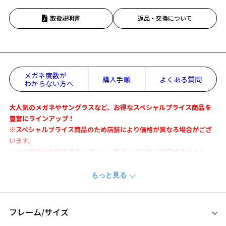
取扱説明書
返品・交換について
メガネ度数が
購入手順
よくある質問
わからない方へ
大人気のメガネやサングラスなど、お得なスペシャルプライス商品を
豊富にラインアップ！
※スペシャルプライス商品のため店舗により価格が異なる場合がござ
います。
※この商品はお誕生日クーポン、一部クーポンをご利用できません。
ミッキーマウスのシルエットを、立体メタルパーツとラバーテンプル
の凹凸で表現したモデル。
ラバー素材のテンプル部分に重心がかかるため、メガネをかけた際に
軽く感じる設計に。
フレーム/サイズ