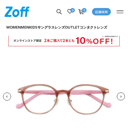
0
0
店舗検索
商品詳細ページへ
WOMEN
MEN
KIDS
OUTLET
サングラス
レンズ
コンタクトレンズ