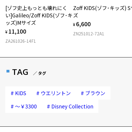
材質
[ゾフ史上もっとも壊れにく
Zoff KIDS(ゾフ･キッズ) 
い]Galileo/Zoff KIDS(ゾフ･キ
ズ
フロント素材：French Plastic
ッズ)Mサイズ
6,600
¥
11,100
¥
ZN251012-72A1
ZA261026-14F1
TAG
／ タグ
#
#
#
KIDS
ウエリントン
ブラウン
#
#
～￥3300
Disney Collection
再入荷お知らせメールのお申し込み
「再入荷お知らせメール」はZoffオンラインストア会員さまのみ対象となります。