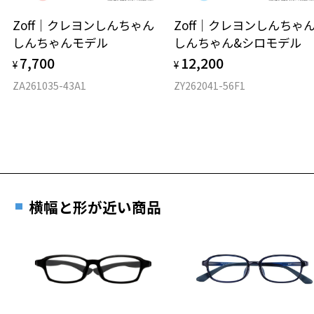
安心2 視力測定無料
Zoff｜クレヨンしんちゃん
Zoff｜クレヨンしんち
オンラインストアでフレームのみ購入して、
しんちゃんモデル
しんちゃん&シロモデル
実店舗で度付きにできます
仕上がり寸法
視力の変化を早めに発見するために、定期的な視
7,700
12,200
ご購入時に「レンズ交換券」をお選びいただくと、実店舗で
¥
¥
力測定をおすすめいたします。
度数を測定のうえ、度付きレンズ（標準セットレンズ）へ無
D 仕上がりの横幅：約129mm
ZA261035-43A1
ZY262041-56F1
料交換いただけます。
E 仕上がりの縦幅：約42mm
安心3 かかり具合調整無料
詳しくはこちら
重さ
フレームの歪みやかかり具合の調整・クリーニン
実店舗で度数を測定いただけます
グは、全国のZoff店舗にていつでも対応いたしま
お近くのZoff実店舗にて度数を測定いただけます（無料）。
す。
13.2g
その際は記入用紙をダウンロードしてお使いください。
※メガネ：デモレンズを外した重さ
横幅と形が近い商品
※サングラス：レンズ込みの重さ
※着脱式サングラス：デモレンズ、アタッチメント込みの重さ
ダウンロード
もっと見る
タイプ
ウエリントン