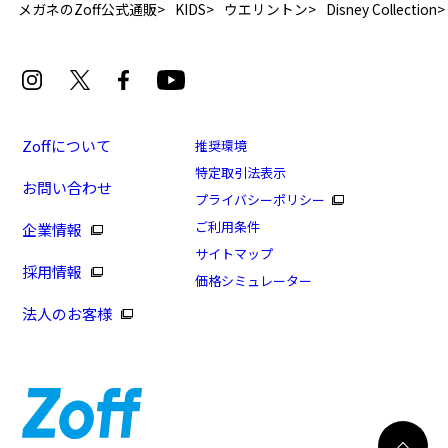
メガネのZoff公式通販
KIDS
ウエリントン
Disney Collection
Zoffについて
推奨環境
特定取引法表示
お問い合わせ
[スペシャルプライス]Disney Collection for KIDS M
プライバシーポリシー
サイズ
ご利用条件
企業情報
商品番号：ZC221001-42A1/フレームカラー：ブラウン/
サイトマップ
採用情報
単価：￥3,300
価格シミュレーター
法人のお客様
ログインして申し込む
※商品が再入荷された際にメールでお知らせします。
※本サービスは商品の購入をお約束するものではありません。
※ご希望の商品が再入荷しない場合もございますので予めご了承ください。