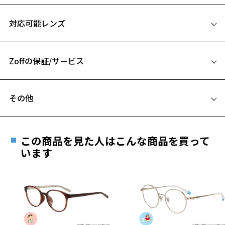
※柄や色味の出方に個体差があり、画像と異なる場合がございます。
お気に入り
サイズ
対応可能レンズ
Disney Collectionページをみる
47□18-135
お気に入りに追加済です。
A 片方のレンズ横幅：47mm
お気に入りリストは
こちら
Zoffの保証/サービス
B ブリッジ(鼻部分)の横幅：18mm
C テンプル(つる)の長さ：135mm
フレームとレンズの合計料金を知りたい方へ
その他
Zoffならではの安心サポート
価格シミュレーターはこちら
遠近両用はZoffオンラインストアでは販売しておりません。
ご希望のお客さまは、「レンズ交換券」をお選びのうえ、
この商品を見た人はこんな商品を買って
安心1 フレーム１年間品質保証
最寄りのZoff実店舗にてレンズをお買い求めください。
います
※サングラスやパッケージ品では「レンズ交換券」はお選び
商品不良により生じた破損等の不具合は、お渡し
いただけません。「度無し」をお選びいただき実店舗へご相
日または発送日より１年間修理又は交換させて頂
談ください。
きます。
※保証期間内に交換が行われた場合、保証期間は初期の期間から
延長されません。
お持ちのZoffメガネサイズを確認するには？
＜メガネの度数情報がわからない方へ＞