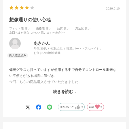
2026.6.10
想像通りの使い心地
フィット感
:良い
価格感
:良い
品質
:良い
満足度
:良い
次回もまた購入したいと思いますか
:検討中
あきかん
年代:
30代
性別:
女性
職業:
パート・アルバイト
お住まいの地域:
近畿
偏光グラスも持っていますが使用する中で自分でコントロール出来な
い不便さがある場面に気づき、
今回こちらの商品購入させていただきました。
自分の性格上付け外しに面倒さは感じるかなぁと思ってましたが、
続きを読む
マグネット式で手間はほぼなく
使いたい場面に合わせて変えれる便利さが勝ち有難いです。
参考になった
0
Like!
0