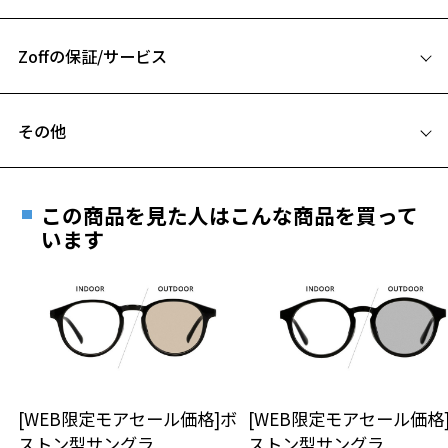
53□19-140
Zoff NIGHT&DAYページをみる
A 片方のレンズ横幅：53mm
＜商品に関する注意事項＞
Zoffの保証/サービス
B ブリッジ(鼻部分)の横幅：19mm
※フロントアタッチメントは｢カラーレンズ｣になりますので、本体の
C テンプル(つる)の長さ：140mm
レンズは｢透明レンズ｣がおすすめです。
フレームとレンズの合計料金を知りたい方へ
※フロントアタッチメントのレンズを交換することはできません。
その他
※フロントアタッチメントの別売りはございません。
Zoffならではの安心サポート
価格シミュレーターはこちら
遠近両用はZoffオンラインストアでは販売しておりません。
＜使用上の注意事項＞
ご希望のお客さまは、「レンズ交換券」をお選びのうえ、
※自動車のフロントガラス等、 熱強化したガラスを通して使用すると
この商品を見た人はこんな商品を買って
安心1 フレーム１年間品質保証
ガラスのひずみの干渉色が見えることがあります。
最寄りのZoff実店舗にてレンズをお買い求めください。
います
※液晶画面（パソコン・携帯電話・タブレット・カメラ等の液晶画面
※サングラスやパッケージ品では「レンズ交換券」はお選び
商品不良により生じた破損等の不具合は、お渡し
や、車載のカーナビゲーション・計器類の表示）を見ると、液晶画面
いただけません。「度無し」をお選びいただき実店舗へご相
日または発送日より１年間修理又は交換させて頂
が暗く見えたり、レンズの干渉色が見えることがあります。
談ください。
きます。
※本製品を使用中に違和感を感じた場合は使用を中止してください。
※保証期間内に交換が行われた場合、保証期間は初期の期間から
※本製品は磁石を使用しています。磁石部分が首から上に直接あたら
延長されません。
ないようご注意ください。
お持ちのZoffメガネサイズを確認するには？
＜メガネの度数情報がわからない方へ＞
※カラーレンズの入ったプレートは磁石でメガネ本体に装着する構造
です。
安心2 視力測定無料
[WEB限定モアセール価格]ボ
[WEB限定モアセール価格
オンラインストアでフレームのみ購入して、
※強い衝撃やひねり等はプレートが外れる原因となりますのでご注意
ストン型サングラ
ストン型サングラ