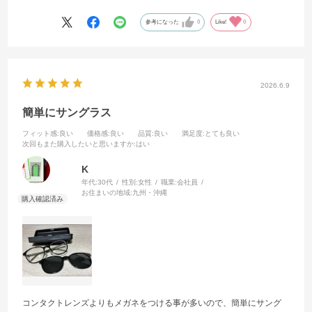
に折れ曲がらないケースにいれ、新たに薄目のケースを購入しまし
た。
参考になった
0
Like!
0
2026.6.9
簡単にサングラス
フィット感
:良い
価格感
:良い
品質
:良い
満足度
:とても良い
次回もまた購入したいと思いますか
:はい
K
年代:
30代
性別:
女性
職業:
会社員
お住まいの地域:
九州・沖縄
コンタクトレンズよりもメガネをつける事が多いので、簡単にサング