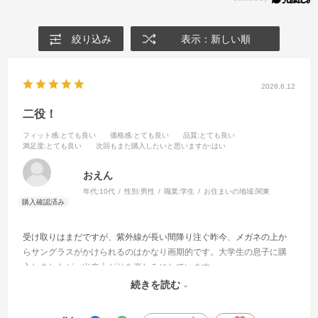
絞り込み
表示：新しい順
2026.6.12
二役！
フィット感
:とても良い
価格感
:とても良い
品質
:とても良い
満足度
:とても良い
次回もまた購入したいと思いますか
:はい
おえん
年代:
10代
性別:
男性
職業:
学生
お住まいの地域:
関東
受け取りはまだですが、紫外線が長い間降り注ぐ昨今、メガネの上か
らサングラスがかけられるのはかなり画期的です。大学生の息子に購
入しましたが、出来上がりを楽しみにしています。
店舗の方も息子相手にたくさんの相談に乗っていただき、気持ちよく
続きを読む
買い物が出来ました。