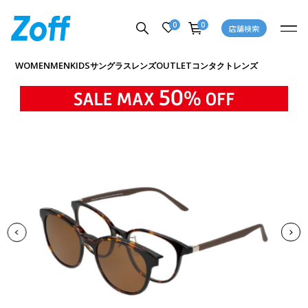
0
0
店舗検索
商品詳細ページへ
WOMEN
MEN
KIDS
OUTLET
サングラス
レンズ
コンタクトレンズ