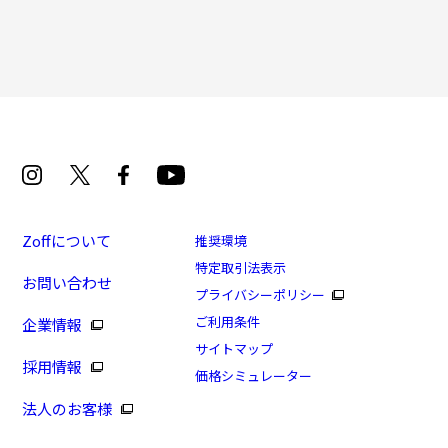
再入荷お知らせメールのお申し込み
「再入荷お知らせメール」はZoffオンラインストア会員さまのみ対象となります。
Zoffについて
推奨環境
特定取引法表示
お問い合わせ
[WEB限定価格]Zoff NIGHT&DAY(偏光機能搭載)
プライバシーポリシー
(WEB限定商品)
ご利用条件
企業情報
商品番号：ZC201G02-49A1/フレームカラー：ブラウン
サイトマップ
採用情報
(デミ柄)/単価：￥8,880
価格シミュレーター
法人のお客様
ログインして申し込む