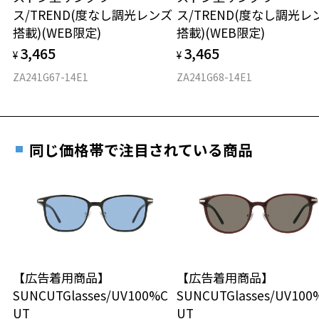
実店舗で度付きにできます
ください。
仕上がり寸法
視力の変化を早めに発見するために、定期的な視
ス/TREND(度なし調光レンズ
ス/TREND(度なし調光レ
※あまり長い時間ご使用されないようご注意ください。
ご購入時に「レンズ交換券」をお選びいただくと、実店舗で
力測定をおすすめいたします。
搭載)(WEB限定)
搭載)(WEB限定)
度数を測定のうえ、度付きレンズ（標準セットレンズ）へ無
D 仕上がりの横幅：約144mm
品名：ファッション用グラス
3,465
3,465
料交換いただけます。
¥
¥
E 仕上がりの縦幅：約50mm
安心3 かかり具合調整無料
レンズの材質：プラスチック
詳しくはこちら
ZA241G67-14E1
ZA241G68-14E1
レンズカラー：偏光ブラウン/ブラウン系
重さ
フレームの歪みやかかり具合の調整・クリーニン
レンズ枠の材質：プラスチック(塗装)
実店舗で度数を測定いただけます
グは、全国のZoff店舗にていつでも対応いたしま
テンプルの材質：プラスチック
お近くのZoff実店舗にて度数を測定いただけます（無料）。
す。
27.2g
可視光線透過率：12%
その際は記入用紙をダウンロードしてお使いください。
紫外線透過率：0.1%以下 (紫外線カット率：99.9%以上)
同じ価格帯で注目されている商品
※メガネ：デモレンズを外した重さ
※サングラス：レンズ込みの重さ
株式会社インターメスティック
※着脱式サングラス：デモレンズ、アタッチメント込みの重さ
ダウンロード
もっと見る
ゾフ・カスタマーサポート
TEL：0120-013-883
タイプ
使用上の注意：高温のところに置いたり、傷をつけるような金属と一
ボストン
緒にしまわないようご注意下さい。
【広告着用商品】
【広告着用商品】
材質
SUNCUTGlasses/UV100%C
SUNCUTGlasses/UV100
UT
UT
フロント素材：French Plastic