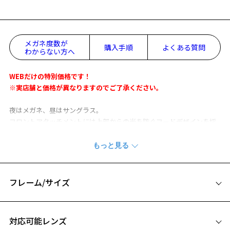
メガネ度数が
購入手順
よくある質問
わからない方へ
WEBだけの特別価格です！
※実店舗と価格が異なりますのでご了承ください。
夜はメガネ、昼はサングラス。
フロントアタッチメントには上部からの光を防ぐフードデザインを採
用。
アタッチメント中央にフックを搭載し外れにくい構造。
レザー風加工を施したテンプルはラバー素材のためずれにくく、快適
なかけ心地も両立させたモデル。
さらに、路面や水面などの反射を抑える偏光機能も搭載しているの
フレーム/サイズ
で、ドライブやアウトドアシーンにも最適。
サイズ
※柄や色味の出方に個体差があり、画像と異なる場合がございます。
対応可能レンズ