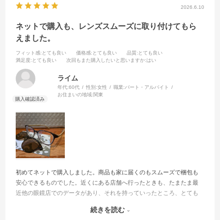
2026.6.10
ネットで購入も、レンズスムーズに取り付けてもら
えました。
フィット感
:とても良い
価格感
:とても良い
品質
:とても良い
満足度
:とても良い
次回もまた購入したいと思いますか
:はい
ライム
年代:
60代
性別:
女性
職業:
パート・アルバイト
お住まいの地域:
関東
初めてネットで購入しました。商品も家に届くのもスムーズで梱包も
安心できるものでした。近くにある店舗へ行ったときも、たまたま最
近他の眼鏡店でのデータがあり、それを持っていったところ、とても
スムーズにレンズ取り付けしてもらえました。30分程でした。
続きを読む
ただ取り付けるサングラスケース?が布の袋でどお見ても危険で、さら