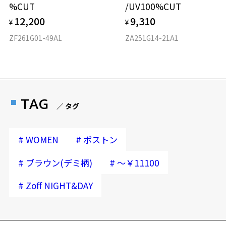
%CUT
/UV100%CUT
12,200
9,310
¥
¥
ZF261G01-49A1
ZA251G14-21A1
TAG
／ タグ
#
#
WOMEN
ボストン
お気に入り
#
#
ブラウン(デミ柄)
～￥11100
お気に入りに追加済です。
#
Zoff NIGHT&DAY
お気に入りリストは
こちら