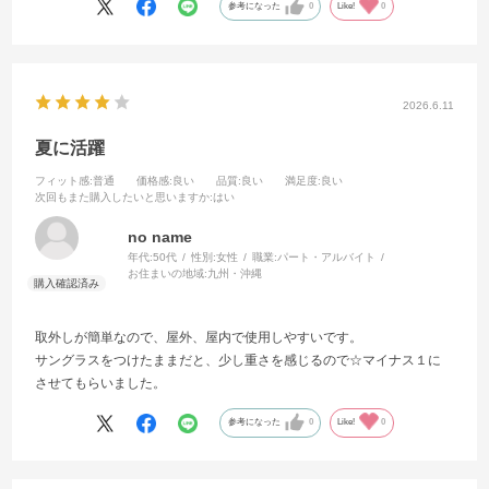
参考になった
0
Like!
0
2026.6.11
夏に活躍
フィット感
:普通
価格感
:良い
品質
:良い
満足度
:良い
次回もまた購入したいと思いますか
:はい
no name
年代:
50代
性別:
女性
職業:
パート・アルバイト
お住まいの地域:
九州・沖縄
取外しが簡単なので、屋外、屋内で使用しやすいです。
サングラスをつけたままだと、少し重さを感じるので☆マイナス１に
させてもらいました。
参考になった
0
Like!
0