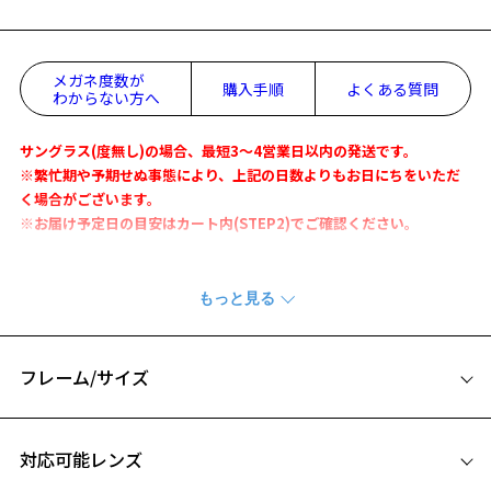
メガネ度数が
購入手順
よくある質問
わからない方へ
サングラス(度無し)の場合、最短3～4営業日以内の発送です。
※繁忙期や予期せぬ事態により、上記の日数よりもお日にちをいただ
く場合がございます。
※お届け予定日の目安はカート内(STEP2)でご確認ください。
厚リムやティアドロップなど、現在のラインナップにはないデザイン
を取り入れたコレクション。
存在感のあるデザインとトレンドバランスが魅力のウェリントン型で
す。
フレーム/サイズ
サングラス ページをみる
サイズ
お気に入り
【使用上の注意】
対応可能レンズ
■高温(60℃以上)環境や急激な温度差は変形、表面層のひび割れの原
52□14-145
因となります。炎天下の車内や砂浜等に放置しない様ご注意くださ