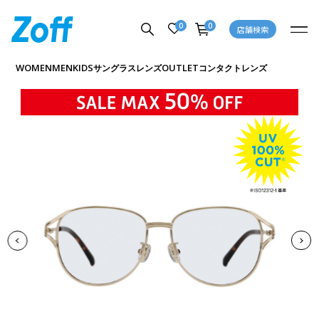
0
0
店舗検索
商品詳細ページへ
WOMEN
MEN
KIDS
OUTLET
サングラス
レンズ
コンタクトレンズ