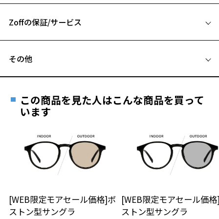
お気に入りに追加済です。
A 片方のレンズ横幅：52mm
い。
お気に入りリストは
こちら
■傷をつけるような金属と一緒にしまわないようご注意ください。
Zoffの保証/サービス
B ブリッジ(鼻部分)の横幅：14mm
C テンプル(つる)の長さ：145mm
品名：サングラス
フレームとレンズの合計料金を知りたい方へ
レンズの材質：プラスチック（コーティング）
その他
レンズカラー：Morning Blue/ブルー系
Zoffならではの安心サポート
価格シミュレーターはこちら
レンズ枠の材質：ニッケル合金（塗装）
遠近両用はZoffオンラインストアでは販売しておりません。
テンプルの材質：ニッケル合金（塗装）
ご希望のお客さまは、「レンズ交換券」をお選びのうえ、
可視光線透過率：83%
この商品を見た人はこんな商品を買って
安心1 フレーム１年間品質保証
紫外線透過率：0.1%以下
最寄りのZoff実店舗にてレンズをお買い求めください。
います
UV100%CUT ※ISO12312-1基準
※サングラスやパッケージ品では「レンズ交換券」はお選び
商品不良により生じた破損等の不具合は、お渡し
いただけません。「度無し」をお選びいただき実店舗へご相
日または発送日より１年間修理又は交換させて頂
株式会社インターメスティック
談ください。
きます。
ゾフ・カスタマーサポート
※保証期間内に交換が行われた場合、保証期間は初期の期間から
TEL: 0120-013-883
延長されません。
お持ちのZoffメガネサイズを確認するには？
＜メガネの度数情報がわからない方へ＞
＜度付きサングラスに関する注意事項＞
※サングラスの度付きは追加料金がかかります。
安心2 視力測定無料
[WEB限定モアセール価格]ボ
[WEB限定モアセール価格
オンラインストアでフレームのみ購入して、
※度付きにした場合、元々のレンズ機能、レンズカラーは付きませ
ストン型サングラ
ストン型サングラ
実店舗で度付きにできます
ん。
仕上がり寸法
視力の変化を早めに発見するために、定期的な視