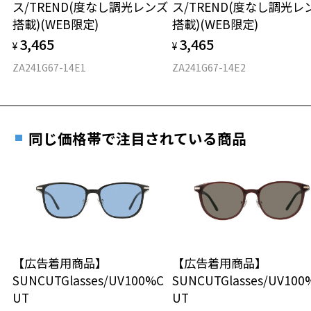
ス/TREND(度なし調光レンズ
ス/TREND(度なし調光レ
※度付きサングラスをお求めの際は、レンズ選択画面で度数入力後、
ご購入時に「レンズ交換券」をお選びいただくと、実店舗で
力測定をおすすめいたします。
搭載)(WEB限定)
搭載)(WEB限定)
レンズの種類、機能、カラーを再度お選びください。
度数を測定のうえ、度付きレンズ（標準セットレンズ）へ無
D 仕上がりの横幅：約135mm
3,465
3,465
料交換いただけます。
¥
¥
E 仕上がりの縦幅：約47mm
安心3 かかり具合調整無料
＜実店舗でサングラスまたはパッケージ商品等のレンズ交換について
詳しくはこちら
ZA241G67-14E1
ZA241G67-14E2
＞
重さ
フレームの歪みやかかり具合の調整・クリーニン
2024年3月1日から、店舗にて商品をお持ち込みいただいても、レンズ
実店舗で度数を測定いただけます
グは、全国のZoff店舗にていつでも対応いたしま
交換される場合は、レンズ代金の他に3,300円(税込)の加工賃を追加で
お近くのZoff実店舗にて度数を測定いただけます（無料）。
す。
26.4g
頂戴する場合がございます。
その際は記入用紙をダウンロードしてお使いください。
店舗でレンズ交換をされるお客様は、商品発送から6ヶ月以内に、ご購
同じ価格帯で注目されている商品
※メガネ：デモレンズを外した重さ
入した商品本体を持参日がわかる「商品発送メール」を店舗スタッフ
※サングラス：レンズ込みの重さ
にご提示いただければ、初回1回に限り加工賃はかかりませんので、必
※着脱式サングラス：デモレンズ、アタッチメント込みの重さ
ダウンロード
もっと見る
ずスタッフにご提示ください。
商品発送から6ヶ月を過ぎた場合、又はお客様がお忘れの「商品発送メ
タイプ
ール」のご提示が無かった場合、レンズ代金の他に加工賃として3,30
0円(税込)を頂戴いたしますので、予めご了承ください。
ウエリントン
【広告着用商品】
【広告着用商品】
材質
SUNCUTGlasses/UV100%C
SUNCUTGlasses/UV100
UT
UT
フロント素材：メタル