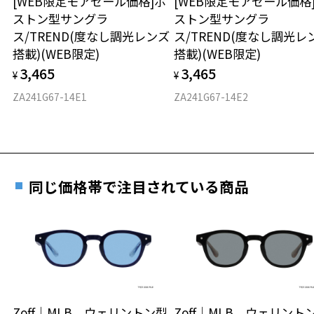
[WEB限定モアセール価格]ボ
[WEB限定モアセール価格
オンラインストアでフレームのみ購入して、
株式会社インターメスティック
ストン型サングラ
ストン型サングラ
実店舗で度付きにできます
ゾフ・カスタマーサポート
仕上がり寸法
視力の変化を早めに発見するために、定期的な視
ス/TREND(度なし調光レンズ
ス/TREND(度なし調光レ
TEL：0120-013-883
ご購入時に「レンズ交換券」をお選びいただくと、実店舗で
力測定をおすすめいたします。
搭載)(WEB限定)
搭載)(WEB限定)
度数を測定のうえ、度付きレンズ（標準セットレンズ）へ無
D 仕上がりの横幅：約142mm
＜度付きサングラスに関する注意事項＞
3,465
3,465
料交換いただけます。
¥
¥
E 仕上がりの縦幅：約49mm
安心3 かかり具合調整無料
※サングラスの度付きは追加料金がかかります。
詳しくはこちら
ZA241G67-14E1
ZA241G67-14E2
※度付きにした場合、元々のレンズ機能、レンズカラーは付きませ
重さ
フレームの歪みやかかり具合の調整・クリーニン
ん。
実店舗で度数を測定いただけます
グは、全国のZoff店舗にていつでも対応いたしま
※度付きサングラスをお求めの際は、レンズ選択画面で度数入力後、
お近くのZoff実店舗にて度数を測定いただけます（無料）。
す。
24.5g
レンズの種類、機能、カラーを再度お選びください。
その際は記入用紙をダウンロードしてお使いください。
※メガネ：デモレンズを外した重さ
＜実店舗でサングラスまたはパッケージ商品等のレンズ交換について
同じ価格帯で注目されている商品
※サングラス：レンズ込みの重さ
＞
※着脱式サングラス：デモレンズ、アタッチメント込みの重さ
ダウンロード
もっと見る
2024年3月1日から、店頭に商品をお持ち込みいただいて、レンズ交換
をされる場合は、レンズ代金の他に3,300円(税込)の加工賃を追加で頂
タイプ
戴する場合がございます。
店頭でレンズ交換をされるお客様は、商品発送から6か月以内に、ご購
ボストン
入した商品本体と発送日がわかる【商品発送メール】を店頭スタッフ
にご提示いだければ、初回に限り加工賃はかかりませんので、必ずス
材質
タッフにご提示ください。
Zoff｜MLB ウェリントン型
Zoff｜MLB ウェリント