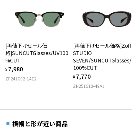
品名：サングラス
レンズの材質：プラスチック（コーティング）
タイプ
レンズカラー：Z-AMBER_BR85F/ブラウン系
レンズ枠の材質：プラスチック
ウエリントン
テンプルの材質：プラスチック
可視光線透過率：15%
材質
紫外線透過率：0.1%以下
[再値下げセール価
[再値下げセール価格]Zof
UV100%CUT ※ISO12312-1基準
格]SUNCUTGlasses/UV100
STUDIO
フロント素材：プラスチック（塗装）
%CUT
SEVEN/SUNCUTGlasses
株式会社インターメスティック
ゾフ・カスタマーサポート
100%CUT
7,980
¥
お気に入り
TEL: 0120-013-883
7,770
¥
ZP241G02-14E2
＜度付きサングラスに関する注意事項＞
ZN251G10-49A1
※サングラスの度付きは追加料金がかかります。
お気に入りに追加済です。
お気に入りリストは
こちら
※度付きにした場合、元々のレンズ機能、レンズカラーは付きませ
ん。
※度付きサングラスをお求めの際は、レンズ選択画面で度数入力後、
レンズの種類、機能、カラーを再度お選びください。
横幅と形が近い商品
＜実店舗でサングラスまたはパッケージ商品等のレンズ交換について