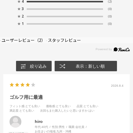
★
4
(2)
★
3
(0)
★
2
(0)
★
1
(0)
ユーザーレビュー
（2）
スタッフレビュー
絞り込み
表示：新しい順
2026.8.4
ゴルフ用に最適
フィット感
:とても良い
価格感
:とても良い
品質
:とても良い
満足度
:とても良い
次回もまた購入したいと思いますか
:はい
hiro
年代:
40代
性別:
男性
職業:
会社員
お住まいの地域:
九州・沖縄