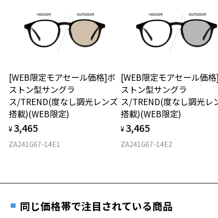
商品不良により生じた破損等の不具合は、お渡し
いただけません。「度無し」をお選びいただき実店舗へご相
日または発送日より１年間修理又は交換させて頂
レンズカラーはゴルフにお勧めの「MOSS GREEN 85％」「AMBER B
談ください。
きます。
ROWN 85％」を採用。
※保証期間内に交換が行われた場合、保証期間は初期の期間から
「MOSS GREEN 85％」
延長されません。
グリーンは裸眼に近い自然な色調で、色ずれを抑制。
お持ちのZoffメガネサイズを確認するには？
＜メガネの度数情報がわからない方へ＞
芝本来の色味を捉え、長時間の使用でも心地よく。
安心2 視力測定無料
[WEB限定モアセール価格]ボ
[WEB限定モアセール価格
オンラインストアでフレームのみ購入して、
「AMBER BROWN 85％」
ストン型サングラ
ストン型サングラ
実店舗で度付きにできます
ブラウンはコントラストを高め、芝の陰影や起伏、芝目をくっきりと
仕上がり寸法
視力の変化を早めに発見するために、定期的な視
ス/TREND(度なし調光レンズ
ス/TREND(度なし調光レ
強調。
ご購入時に「レンズ交換券」をお選びいただくと、実店舗で
力測定をおすすめいたします。
搭載)(WEB限定)
搭載)(WEB限定)
ラインや距離感の把握をサポートする。
度数を測定のうえ、度付きレンズ（標準セットレンズ）へ無
D 仕上がりの横幅：約147mm
3,465
3,465
料交換いただけます。
¥
¥
E 仕上がりの縦幅：約43mm
安心3 かかり具合調整無料
Zoff OUTDOOR SUNGLASSES ページをみる
詳しくはこちら
ZA241G67-14E1
ZA241G67-14E2
重さ
フレームの歪みやかかり具合の調整・クリーニン
【使用上の注意】
実店舗で度数を測定いただけます
グは、全国のZoff店舗にていつでも対応いたしま
■高温(60℃以上)環境や急激な温度差は変形、表面層のひび割れの原
お近くのZoff実店舗にて度数を測定いただけます（無料）。
す。
30.3g
因となります。炎天下の車内や砂浜等に放置しない様ご注意くださ
その際は記入用紙をダウンロードしてお使いください。
い。
※メガネ：デモレンズを外した重さ
■傷をつけるような金属と一緒にしまわないようご注意ください。
同じ価格帯で注目されている商品
※サングラス：レンズ込みの重さ
※着脱式サングラス：デモレンズ、アタッチメント込みの重さ
ダウンロード
もっと見る