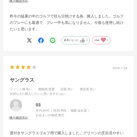
昨今の猛暑の中のゴルフで目も日焼けする為、購入しました。ゴルフ
のプレーにも最適で、プレー中も気になりません。今後も使用し続け
たいと思います。
参考になった
0
Like!
0
2026.7.18
サングラス
フィット感
:良い
価格感
:普通
品質
:良い
満足度
:良い
次回もまた購入したいと思いますか
:はい
03
年代:
60代
性別:
男性
職業:
会社員
お住まいの地域:
東北
度付きサングラスゴルフ用で購入しました。グリーンの芝目見やすい