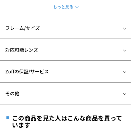
シューズやウエアと同じように、サングラスもまたパフォーマンスを
左右するギアのひとつ。強い日差しや路面の照り返しを抑えながら、
色彩はより自然に、輪郭はよりクリアに。
フィールドごとに最適化された視界をサポートし、あなたのアクティ
フレーム/サイズ
ビティを快適に支えます。
サイズ
ゴルフにおすすめのサングラス“FOR GOLF”
対応可能レンズ
サングラスの着用で眩しさを抑えることで、芝目や傾斜、距離感も把
53□19-150
握しやすくなり、視界の安定をサポート。
A 片方のレンズ横幅：53mm
さらに、紫外線による疲れも軽減するため、長時間のプレーも最後ま
で心地よく楽しめます。
Zoffの保証/サービス
B ブリッジ(鼻部分)の横幅：19mm
C テンプル(つる)の長さ：150mm
ヘアピン状の新構造が頭にフィットする「Zoff CLAP CLICK構造」を
フレームとレンズの合計料金を知りたい方へ
搭載
その他
テンプル部分が髪留めで使用されるヘアピンクリップのような構造に
Zoffならではの安心サポート
価格シミュレーターはこちら
なっており、内側・外側に変形します。
遠近両用はZoffオンラインストアでは販売しておりません。
クリップ部をパチンと内側に動かすと、後頭部に巻き付くようにフィ
ご希望のお客さまは、「レンズ交換券」をお選びのうえ、
ット。
この商品を見た人はこんな商品を買って
安心1 フレーム１年間品質保証
運動時のストレスを軽減します。
最寄りのZoff実店舗にてレンズをお買い求めください。
います
キャップの上からもサングラスを固定できる優れもの。
※サングラスやパッケージ品では「レンズ交換券」はお選び