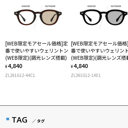
＞
2024年3月1日から、店舗にて商品をお持ち込みいただいても、レンズ
交換される場合は、レンズ代金の他に3,300円(税込)の加工賃を追加で
頂戴する場合がございます。
店舗でレンズ交換をされるお客様は、商品発送から6ヶ月以内に、ご購
入した商品本体を持参日がわかる「商品発送メール」を店舗スタッフ
[WEB限定モアセール価格]定
[WEB限定モアセール価格
にご提示いただければ、初回1回に限り加工賃はかかりませんので、必
ずスタッフにご提示ください。
番で使いやすいウェリントン
番で使いやすいウェリン
商品発送から6ヶ月を過ぎた場合、又はお客様がお忘れの「商品発送メ
(WEB限定)(調光レンズ搭載)
(WEB限定)(調光レンズ搭
ール」のご提示が無かった場合、レンズ代金の他に加工賃として3,30
4,840
4,840
¥
¥
0円(税込)を頂戴いたしますので、予めご了承ください。
ZL261G12-44C1
ZL261G12-14E1
TAG
／ タグ