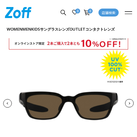
0
0
店舗検索
商品詳細ページへ
WOMEN
MEN
KIDS
OUTLET
サングラス
レンズ
コンタクトレンズ