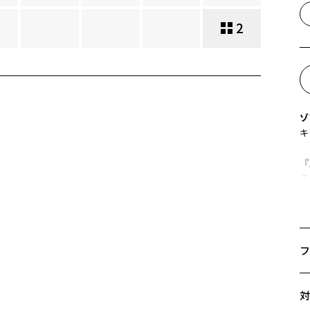
2
ゾ
キ
『Z
そ
だ
何
何
フ
こ
そ
サ
対
【
50