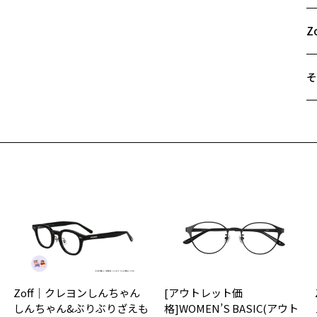
〇
A
安
B
Z
〇
C
心
〇
そ
○
遠
【
ご
G
最
※
※
せ
「
G
＜
オ
実
Zoff｜クレヨンしんちゃん
[アウトレット価
ご
仕
しんちゃん&ぶりぶりざえも
格]WOMEN’S BASIC(アウト
の