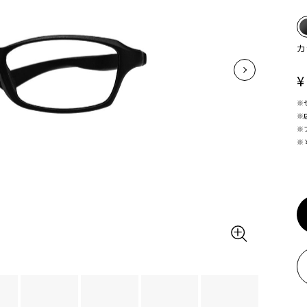
カ
¥
※
※
※
※