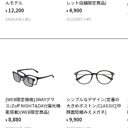
んモデル
レット店舗限定商品)
度
D
12,200
4,900
詳
E
¥
¥
お気に入り
ZA261036-14E1
ZC222007-14F1
実
重
商品詳細ページへ
お
お気に入りに追加済です。
そ
11
お気に入りリストは
こちら
※
※
※
タ
材
[WEB限定価格]2WAYグラ
シンプルなデザイン/定番の
フ
ス/Zoff NIGHT&DAY(偏光機
大きめボストン/CLASSIC[中
能搭載)(WEB限定商品)
顔面短縮みえメガネ]
8,880
9,900
¥
¥