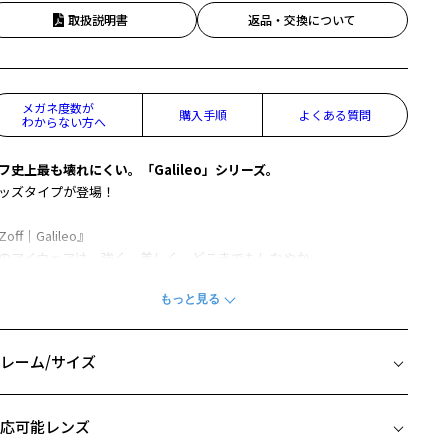
取扱説明書
返品・交換について
メガネ度数が
購入手順
よくある質問
わからない方へ
フ史上最も壊れにくい。「Galileo」シリーズ。
ッズタイプが登場！
off｜Galileo』
のアイウェアは、強く、美しく、どこまでもしなやか。
から、どんな時でも、どんな場面でも、あなたにフィットする。
かを始める自由も。
もしない自由も。
レーム/サイズ
れまでにない、あなただけの自由を発明しよう。
の名も、ガリレオ。
イズ
応可能レンズ
ポイント】
□14-140