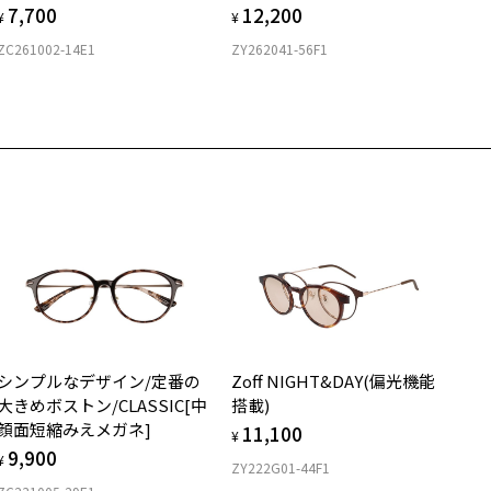
7,700
12,200
付きレンズ（標準セットレンズ）へ無料交換いただけます。
 仕上がりの横幅：約135mm
¥
¥
フレームの歪みやかかり具合の調整・クリーニングは、全国の
しくはこちら
 仕上がりの縦幅：約35mm
ZC261002-14E1
ZY262041-56F1
Zoff店舗にていつでも対応いたします。
店舗で度数を測定いただけます
さ
近くのZoff実店舗にて度数を測定いただけます（無料）。
の際は記入用紙をダウンロードしてお使いください。
もっと見る
.1g
メガネ：デモレンズを外した重さ
ダウンロード
サングラス：レンズ込みの重さ
着脱式サングラス：デモレンズ、アタッチメント込みの重さ
イプ
ウエリントン
質
シンプルなデザイン/定番の
Zoff NIGHT&DAY(偏光機能
ロント素材：TPE
大きめボストン/CLASSIC[中
搭載)
顔面短縮みえメガネ]
11,100
¥
9,900
¥
ZY222G01-44F1