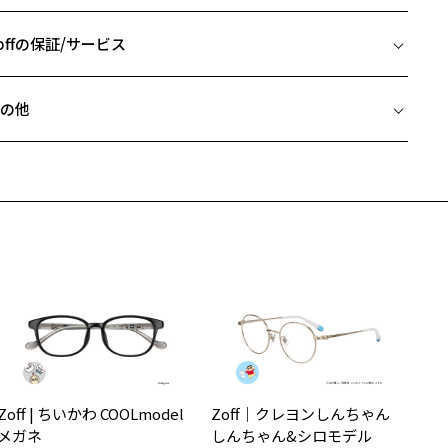
金属を使わない特殊構造衝撃に強いオールラバーがかなえる耐久性と
 片方のレンズ横幅：50mm
全性。
 ブリッジ(鼻部分)の横幅：14mm
offの保証/サービス
柔らかなかけ心地かけていることを忘れてしまうほどのしなやかさと
 テンプル(つる)の長さ：140mm
地よさ。
フレームとレンズの合計料金を知りたい方へ
子どもから大人まで自由に選べる豊富なフレームデザイン。
の他
オールラバーなのでベッドやソファでくつろいでも壊れにくい設計。
Zoffならではの安心サポート
価格シミュレーターはこちら
近両用はZoffオンラインストアでは販売しておりません。
付属品】Galileoオリジナルケース付き
希望のお客さまは、「レンズ交換券」をお選びのうえ、
alileoの形状記憶をサポートするオリジナルのメガネケースがセット。
安心1 フレーム１年間品質保証
寄りのZoff実店舗にてレンズをお買い求めください。
サングラスやパッケージ品では「レンズ交換券」はお選びいただけま
柄や色味の出方に個体差があり、画像と異なる場合がございます。
商品不良により生じた破損等の不具合は、お渡し日または発送
ん。
日より１年間修理又は交換させて頂きます。
度無し」をお選びいただき実店舗へご相談ください。
※保証期間内に交換が行われた場合、保証期間は初期の期間から延長されま
alileo ページをみる
せん。
安心2 視力測定無料
メガネの度数情報がわからない方へ＞
お持ちのZoffメガネサイズを確認するには？
視力の変化を早めに発見するために、定期的な視力測定をおす
ンラインストアでフレームのみ購入して、
すめいたします。
店舗で度付きにできます
Zoff | ちいかわ COOLmodel
Zoff｜クレヨンしんちゃん
購入時に「レンズ交換券」をお選びいただくと、実店舗で度数を測定
上がり寸法
安心3 かかり具合調整無料
メガネ
しんちゃん&シロモデル
うえ、