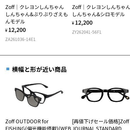
Zoff｜クレヨンしんちゃん
Zoff｜クレヨンしんち
お気に入りに追加済です。
しんちゃん&ぶりぶりざえも
しんちゃん&シロモデル
材質
お気に入りリストは
こちら
んモデル
12,200
¥
フロント素材：TPE
12,200
¥
ZY262041-56F1
ZA261036-14E1
横幅と形が近い商品
Zoff OUTDOOR for
[再値下げセール価格]Zof
FISHING(偏光機能搭載)(WEB
JOURNAL STANDARD