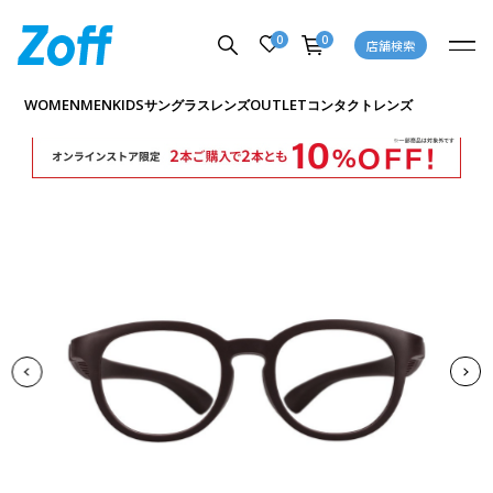
0
0
店舗検索
商品詳細ページへ
WOMEN
MEN
KIDS
OUTLET
サングラス
レンズ
コンタクトレンズ