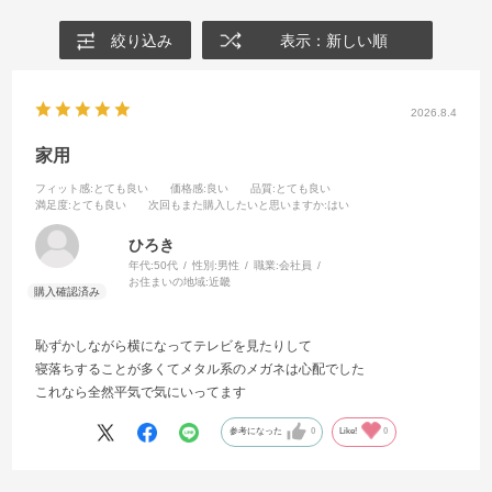
絞り込み
表示：新しい順
2026.8.4
家用
フィット感
:とても良い
価格感
:良い
品質
:とても良い
満足度
:とても良い
次回もまた購入したいと思いますか
:はい
ひろき
年代:
50代
性別:
男性
職業:
会社員
お住まいの地域:
近畿
恥ずかしながら横になってテレビを見たりして
寝落ちすることが多くてメタル系のメガネは心配でした
これなら全然平気で気にいってます
参考になった
0
Like!
0