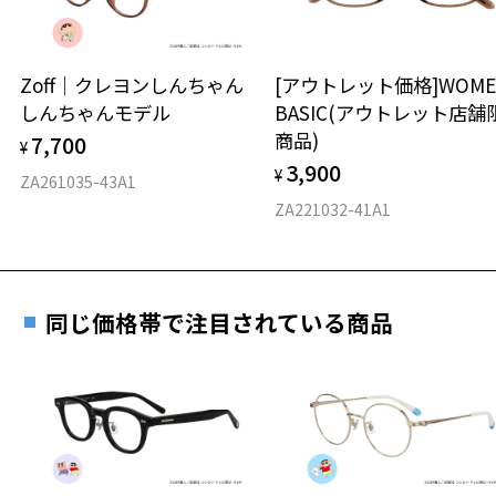
延長されません。
●本製品はラバーを使用しております。長時間皮脂・汗等の水分等が
お持ちのZoffメガネサイズを確認するには？
＜メガネの度数情報がわからない方へ＞
ついたまま保管されますと加水分解を起こす可能性がございます。
ご使用後、特に肌に触れる部分は定期的に硬く絞った布等で水拭きを
安心2 視力測定無料
Zoff｜クレヨンしんちゃん
[アウトレット価格]WOME
オンラインストアでフレームのみ購入して、
してください。
しんちゃんモデル
BASIC(アウトレット店舗
実店舗で度付きにできます
●保管の際は、皮脂・汗等の水分等をしっかり拭き取り、直射日光、
仕上がり寸法
視力の変化を早めに発見するために、定期的な視
商品)
7,700
高温多湿の場所を避けて保管して下さい。
ご購入時に「レンズ交換券」をお選びいただくと、実店舗で
¥
力測定をおすすめいたします。
●フィット感を維持し快適にご使用いただくため、使用していない時
3,900
度数を測定のうえ、度付きレンズ（標準セットレンズ）へ無
¥
D 仕上がりの横幅：約145mm
ZA261035-43A1
は専用ケースにて保管して下さい。
料交換いただけます。
E 仕上がりの縦幅：約49mm
安心3 かかり具合調整無料
ZA221032-41A1
●濃色製品との密着・摩擦等により、色移りすることがございます。
詳しくはこちら
重さ
フレームの歪みやかかり具合の調整・クリーニン
Galileo ページをみる
実店舗で度数を測定いただけます
グは、全国のZoff店舗にていつでも対応いたしま
お近くのZoff実店舗にて度数を測定いただけます（無料）。
す。
21.8g
同じ価格帯で注目されている商品
その際は記入用紙をダウンロードしてお使いください。
※メガネ：デモレンズを外した重さ
※サングラス：レンズ込みの重さ
※着脱式サングラス：デモレンズ、アタッチメント込みの重さ
ダウンロード
もっと見る
タイプ
お気に入り
ウエリントン