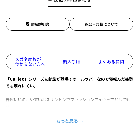
店頭の在庫を探す
取扱説明書
返品・交換について
メガネ度数が
購入手順
よくある質問
わからない方へ
「Galileo」シリーズに新型が登場！オールラバーなので寝転んだ姿勢
でも壊れにくい。
普段使いのしやすいボスリントンでファッションアイウェアとしても
◎
ベーシックで使いやすいカラー展開は幅広いシーンにおすすめです。
『Zoff｜Galileo』
そのアイウェアは、強く、美しく、どこまでもしなやか。