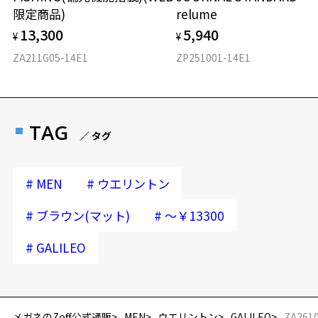
限定商品)
relume
13,300
5,940
¥
¥
ZA211G05-14E1
ZP251001-14E1
TAG
／ タグ
#
#
MEN
ウエリントン
#
#
ブラウン(マット)
～￥13300
#
GALILEO
メガネのZoff公式通販
MEN
ウエリントン
GALILEO
ZA2610