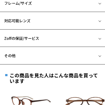
だから、どんな時でも、どんな場面でも、あなたにフィットする。
フレーム/サイズ
何かを始める自由も。
サイズ
何もしない自由も。
対応可能レンズ
これまでにない、あなただけの自由を発明しよう。
50□21-146
その名も、ガリレオ。
A 片方のレンズ横幅：50mm
【ポイント】
Zoffの保証/サービス
B ブリッジ(鼻部分)の横幅：21mm
〇金属を使わない特殊構造衝撃に強いオールラバーがかなえる耐久性
C テンプル(つる)の長さ：146mm
と安全性。
フレームとレンズの合計料金を知りたい方へ
〇柔らかなかけ心地かけていることを忘れてしまうほどのしなやかさ
その他
と心地よさ。
Zoffならではの安心サポート
価格シミュレーターはこちら
〇子どもから大人まで自由に選べる豊富なフレームデザイン。
遠近両用はZoffオンラインストアでは販売しておりません。
〇オールラバーなので寝ながらの使用でも壊れにくい。
ご希望のお客さまは、「レンズ交換券」をお選びのうえ、
この商品を見た人はこんな商品を買って
安心1 フレーム１年間品質保証
【付属品】Galileoオリジナルケース付き
最寄りのZoff実店舗にてレンズをお買い求めください。
います
Galileoの形状記憶をサポートするオリジナルのメガネケースがセッ
※サングラスやパッケージ品では「レンズ交換券」はお選び
商品不良により生じた破損等の不具合は、お渡し
ト。
いただけません。「度無し」をお選びいただき実店舗へご相
日または発送日より１年間修理又は交換させて頂
談ください。
きます。
※柄や色味の出方に個体差があり、画像と異なる場合がございます。
※保証期間内に交換が行われた場合、保証期間は初期の期間から