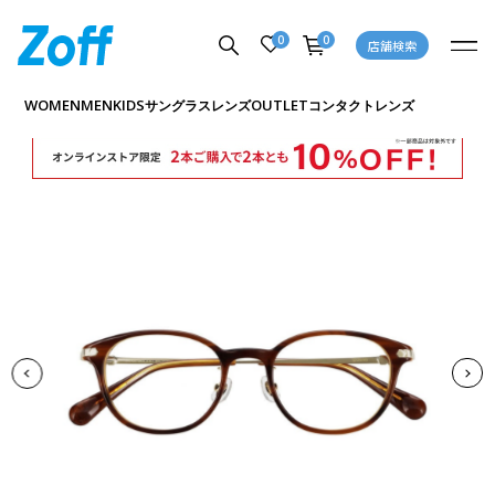
0
0
店舗検索
商品詳細ページへ
WOMEN
MEN
KIDS
OUTLET
サングラス
レンズ
コンタクトレンズ