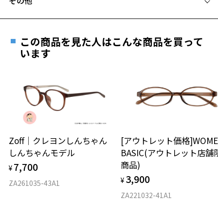
その他
off 特設ページをみる
Zoffならではの安心サポート
価格シミュレーターはこちら
遠近両用はZoffオンラインストアでは販売しておりません。
※柄や色味の出方に個体差があり、画像と異なる場合がございます。
ご希望のお客さまは、「レンズ交換券」をお選びのうえ、
この商品を見た人はこんな商品を買って
安心1 フレーム１年間品質保証
最寄りのZoff実店舗にてレンズをお買い求めください。
います
※サングラスやパッケージ品では「レンズ交換券」はお選び
商品不良により生じた破損等の不具合は、お渡し
いただけません。「度無し」をお選びいただき実店舗へご相
日または発送日より１年間修理又は交換させて頂
談ください。
きます。
※保証期間内に交換が行われた場合、保証期間は初期の期間から
延長されません。
お持ちのZoffメガネサイズを確認するには？
＜メガネの度数情報がわからない方へ＞
安心2 視力測定無料
Zoff｜クレヨンしんちゃん
[アウトレット価格]WOME
オンラインストアでフレームのみ購入して、
しんちゃんモデル
BASIC(アウトレット店舗
実店舗で度付きにできます
仕上がり寸法
視力の変化を早めに発見するために、定期的な視
商品)
7,700
ご購入時に「レンズ交換券」をお選びいただくと、実店舗で
¥
力測定をおすすめいたします。
3,900
度数を測定のうえ、度付きレンズ（標準セットレンズ）へ無
¥
D 仕上がりの横幅：約136mm
ZA261035-43A1
料交換いただけます。
E 仕上がりの縦幅：約42mm
安心3 かかり具合調整無料
ZA221032-41A1
詳しくはこちら
重さ
フレームの歪みやかかり具合の調整・クリーニン