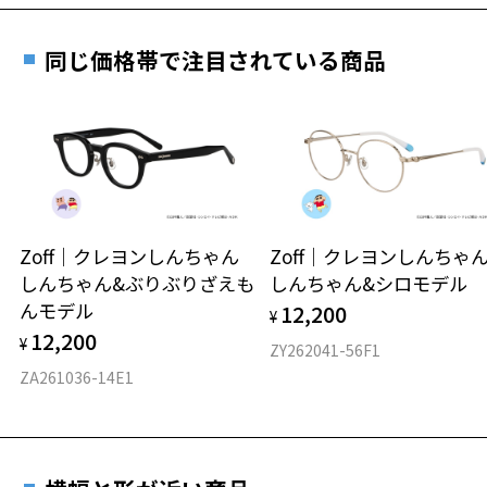
実店舗で度数を測定いただけます
グは、全国のZoff店舗にていつでも対応いたしま
お近くのZoff実店舗にて度数を測定いただけます（無料）。
す。
15.9g
同じ価格帯で注目されている商品
その際は記入用紙をダウンロードしてお使いください。
※メガネ：デモレンズを外した重さ
※サングラス：レンズ込みの重さ
※着脱式サングラス：デモレンズ、アタッチメント込みの重さ
ダウンロード
もっと見る
タイプ
ウエリントン
Zoff｜クレヨンしんちゃん
Zoff｜クレヨンしんち
しんちゃん&ぶりぶりざえも
しんちゃん&シロモデル
材質
んモデル
12,200
¥
フロント素材：アセテート
12,200
¥
ZY262041-56F1
ZA261036-14E1