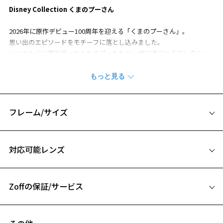
Disney Collection くまのプーさん
2026年に原作デビュー100周年を迎える「くまのプーさん」。
思い出のエピソードをモチーフに落とし込みました。
いつでも心に寄り添ってくれるプーたちと一緒に過ごせるコレクショ
ン。
【プーとはちみつ モデル】
はちみついっぱいのハニカムと、みつばちのレーザー彫りがさりげな
いポイントです。
フレーム/サイズ
はちみつの木から抜け出せなくなったプーが愛らしいデザイン。
定番のウェリントン型にブラウントーンのカラー展開ではちみつを表
サイズ
現しました。
対応可能レンズ
49□20-145
【付属品】
お気に入り
A 片方のレンズ横幅：49mm
専用メガネケース&メガネ拭き付き
本コレクション限定で、テーマアートを使用した専用のメガネケース
Zoffの保証/サービス
B ブリッジ(鼻部分)の横幅：20mm
とメガネ拭きが付属します。
C テンプル(つる)の長さ：145mm
お気に入りに追加済です。
フレームとレンズの合計料金を知りたい方へ
お気に入りリストは
こちら
”Winnie the Pooh” -Pooh’s Memorial- Disney Collection created by Z