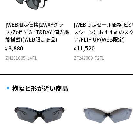
タイプ
スクエア
[WEB限定価格]2WAYグラ
[WEB限定セール価格]ビ
ス/Zoff NIGHT&DAY(偏光機
スシーンにおすすめのス
材質
能搭載)(WEB限定商品)
ア/FLIP UP(WEB限定)
フロント素材：メタル
8,880
11,520
¥
¥
ZN201G05-14F1
ZF242009-72F1
横幅と形が近い商品