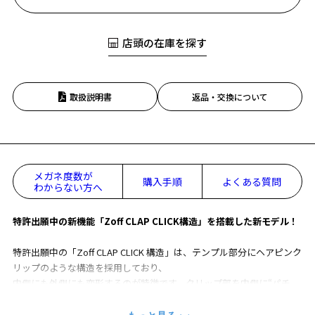
店頭の在庫を探す
取扱説明書
返品・交換について
メガネ度数が
購入手順
よくある質問
わからない方へ
特許出願中の新機能「Zoff CLAP CLICK構造」を搭載した新モデル！
特許出願中の「Zoff CLAP CLICK 構造」は、テンプル部分にヘアピンク
リップのような構造を採用しており、
内側にも外側にも変形するのが特徴です。クリップ部を内側に“パチ
ン”と動かすことで、
テンプルが後頭部にしっかりと巻き付き、安定したフィット感を実現