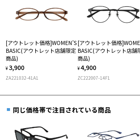
日または発送日より１年間修理又は交換させて頂
デスクワークなどで下を向いた際にもずれにくい設計となっており、
談ください。
きます。
アクティブなシーンから日常のビジネスシーンまで、幅広く活躍しま
※保証期間内に交換が行われた場合、保証期間は初期の期間から
す。
延長されません。
お持ちのZoffメガネサイズを確認するには？
＜メガネの度数情報がわからない方へ＞
※柄や色味の出方に個体差があり、画像と異なる場合がございます。
安心2 視力測定無料
[アウトレット価格]WOMEN’S
[アウトレット価格]WOME
オンラインストアでフレームのみ購入して、
BASIC(アウトレット店舗限定
BASIC(アウトレット店舗
実店舗で度付きにできます
仕上がり寸法
視力の変化を早めに発見するために、定期的な視
商品)
商品)
ご購入時に「レンズ交換券」をお選びいただくと、実店舗で
力測定をおすすめいたします。
3,900
4,900
度数を測定のうえ、度付きレンズ（標準セットレンズ）へ無
¥
¥
D 仕上がりの横幅：約146mm
料交換いただけます。
E 仕上がりの縦幅：約33mm
安心3 かかり具合調整無料
ZA221032-41A1
ZC222007-14F1
詳しくはこちら
重さ
フレームの歪みやかかり具合の調整・クリーニン
実店舗で度数を測定いただけます
グは、全国のZoff店舗にていつでも対応いたしま
お近くのZoff実店舗にて度数を測定いただけます（無料）。
す。
22.6g
同じ価格帯で注目されている商品
その際は記入用紙をダウンロードしてお使いください。
※メガネ：デモレンズを外した重さ
※サングラス：レンズ込みの重さ
※着脱式サングラス：デモレンズ、アタッチメント込みの重さ
ダウンロード
もっと見る