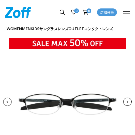
0
0
店舗検索
商品詳細ページへ
WOMEN
MEN
KIDS
OUTLET
サングラス
レンズ
コンタクトレンズ