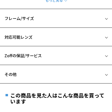
します。
アクティブシーンとビジネスシーンの両立を叶えるメタルフレームを
展開。
フレーム/サイズ
洗練された細身のデザインがフォーマルなシーンに最適です◎
サイズ
「Zoff CLAP CLICK 」とは
対応可能レンズ
「Zoff STANDARD CLAP CLICK」は、テンプル部分にヘアピンクリップ
54□19-145
のような構造を採用しており、
A 片方のレンズ横幅：54mm
内側にも外側にも変形するのが特徴です。クリップ部分を内側に“パチ
ン”と動かすことで、
Zoffの保証/サービス
B ブリッジ(鼻部分)の横幅：19mm
テンプルが後頭部にしっかりと巻き付き、安定したフィット感を実現
C テンプル(つる)の長さ：145mm
お気に入り
します。
フレームとレンズの合計料金を知りたい方へ
その他
従来の「Zoff CLAP CLICK」は、スポーツシーンを想定し、
Zoffならではの安心サポート
お気に入りに追加済です。
価格シミュレーターはこちら
ラバーやプラスチック素材を使用したスポーティーなデザインを展開
お気に入りリストは
こちら
遠近両用はZoffオンラインストアでは販売しておりません。
してきました。
ご希望のお客さまは、「レンズ交換券」をお選びのうえ、
一方、今回の「Zoff STANDARD CLAP CLICK」では、メタル素材を採用
この商品を見た人はこんな商品を買って
安心1 フレーム１年間品質保証
し、
最寄りのZoff実店舗にてレンズをお買い求めください。
います
スーツにも合わせやすいベーシックカラーを取り入れることで、ビジ
※サングラスやパッケージ品では「レンズ交換券」はお選び
商品不良により生じた破損等の不具合は、お渡し
ネスシーンにも馴染む洗練された細身のデザインに仕上げています。
いただけません。「度無し」をお選びいただき実店舗へご相