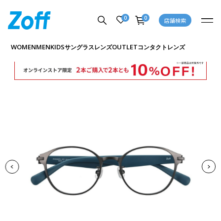
0
0
店舗検索
商品詳細ページへ
WOMEN
MEN
KIDS
OUTLET
サングラス
レンズ
コンタクトレンズ