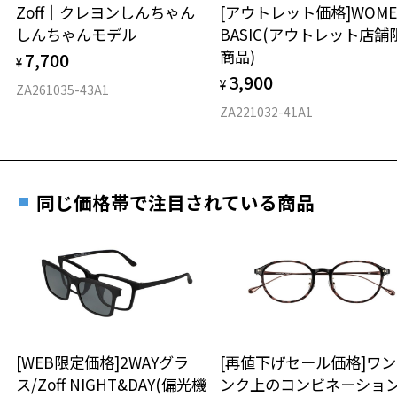
安心2 視力測定無料
Zoff｜クレヨンしんちゃん
[アウトレット価格]WOME
オンラインストアでフレームのみ購入して、
しんちゃんモデル
BASIC(アウトレット店舗
実店舗で度付きにできます
仕上がり寸法
視力の変化を早めに発見するために、定期的な視
商品)
7,700
ご購入時に「レンズ交換券」をお選びいただくと、実店舗で
¥
力測定をおすすめいたします。
3,900
度数を測定のうえ、度付きレンズ（標準セットレンズ）へ無
¥
D 仕上がりの横幅：約137mm
ZA261035-43A1
料交換いただけます。
E 仕上がりの縦幅：約46mm
安心3 かかり具合調整無料
ZA221032-41A1
詳しくはこちら
重さ
フレームの歪みやかかり具合の調整・クリーニン
実店舗で度数を測定いただけます
グは、全国のZoff店舗にていつでも対応いたしま
お近くのZoff実店舗にて度数を測定いただけます（無料）。
す。
22.9g
同じ価格帯で注目されている商品
その際は記入用紙をダウンロードしてお使いください。
※メガネ：デモレンズを外した重さ
※サングラス：レンズ込みの重さ
※着脱式サングラス：デモレンズ、アタッチメント込みの重さ
ダウンロード
もっと見る
タイプ
ボストン
[WEB限定価格]2WAYグラ
[再値下げセール価格]ワ
ス/Zoff NIGHT&DAY(偏光機
ンク上のコンビネーショ
材質