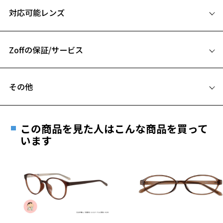
サイズ
※柄や色味の出方に個体差があり、画像と異なる場合がございます。
対応可能レンズ
50□19-147
A 片方のレンズ横幅：50mm
Zoffの保証/サービス
B ブリッジ(鼻部分)の横幅：19mm
C テンプル(つる)の長さ：147mm
フレームとレンズの合計料金を知りたい方へ
その他
Zoffならではの安心サポート
価格シミュレーターはこちら
遠近両用はZoffオンラインストアでは販売しておりません。
ご希望のお客さまは、「レンズ交換券」をお選びのうえ、
この商品を見た人はこんな商品を買って
安心1 フレーム１年間品質保証
最寄りのZoff実店舗にてレンズをお買い求めください。
います
※サングラスやパッケージ品では「レンズ交換券」はお選び
商品不良により生じた破損等の不具合は、お渡し
いただけません。「度無し」をお選びいただき実店舗へご相
お気に入り
日または発送日より１年間修理又は交換させて頂
談ください。
きます。
※保証期間内に交換が行われた場合、保証期間は初期の期間から
お気に入りに追加済です。
延長されません。
お気に入りリストは
こちら
お持ちのZoffメガネサイズを確認するには？
＜メガネの度数情報がわからない方へ＞