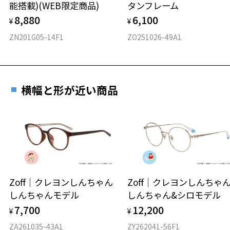
能搭載)(WEB限定商品)
タンフレーム
フロント素材：メタル/TPE
8,880
6,100
¥
¥
ZN201G05-14F1
ZO251026-49A1
横幅と形が近い商品
Zoff｜クレヨンしんちゃん
Zoff｜クレヨンしんち
しんちゃんモデル
しんちゃん&シロモデル
7,700
12,200
¥
¥
ZA261035-43A1
ZY262041-56F1