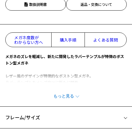
取扱説明書
返品・交換について
メガネ度数が
購入手順
よくある質問
わからない方へ
メガネのズレを軽減し、新たに開発したラバーテンプルが特徴のボス
トン型メガネ
レザー風のデザインが特徴的なボストン型メガネ。
ラバーテンプルをメンズ向けに新たに開発。
かけ心地にこだわり、テンプルはラバー素材を使用し快適な装着感
に。
煩わしい「メガネのズレ」を軽減する機能も兼ね備えています。
レザー風な質感が、ハイブランドのような上品さを演出する1本です。
ラバーは、細やかな柄でオンオフでシーンを問わず、使いやすいデザ
フレーム/サイズ
インに。