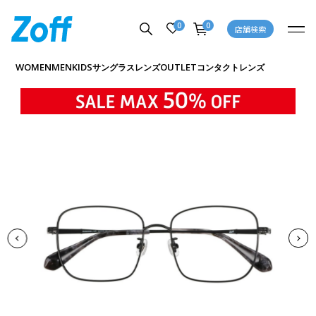
0
0
店舗検索
商品詳細ページへ
WOMEN
MEN
KIDS
OUTLET
サングラス
レンズ
コンタクトレンズ