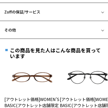
お気に入りに追加済です。
A 片方のレンズ横幅：54mm
お気に入りリストは
こちら
Zoffの保証/サービス
B ブリッジ(鼻部分)の横幅：17mm
C テンプル(つる)の長さ：145mm
フレームとレンズの合計料金を知りたい方へ
その他
Zoffならではの安心サポート
価格シミュレーターはこちら
遠近両用はZoffオンラインストアでは販売しておりません。
ご希望のお客さまは、「レンズ交換券」をお選びのうえ、
この商品を見た人はこんな商品を買って
安心1 フレーム１年間品質保証
最寄りのZoff実店舗にてレンズをお買い求めください。
います
※サングラスやパッケージ品では「レンズ交換券」はお選び
商品不良により生じた破損等の不具合は、お渡し
いただけません。「度無し」をお選びいただき実店舗へご相
日または発送日より１年間修理又は交換させて頂
談ください。
きます。
※保証期間内に交換が行われた場合、保証期間は初期の期間から
延長されません。
お持ちのZoffメガネサイズを確認するには？
＜メガネの度数情報がわからない方へ＞
安心2 視力測定無料
[アウトレット価格]WOMEN’S
[アウトレット価格]WOME
オンラインストアでフレームのみ購入して、
BASIC(アウトレット店舗限定
BASIC(アウトレット店舗
実店舗で度付きにできます
仕上がり寸法
視力の変化を早めに発見するために、定期的な視