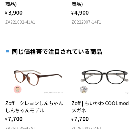
商品)
商品)
ご購入時に「レンズ交換券」をお選びいただくと、実店舗で
力測定をおすすめいたします。
3,900
4,900
度数を測定のうえ、度付きレンズ（標準セットレンズ）へ無
¥
¥
D 仕上がりの横幅：約141mm
料交換いただけます。
E 仕上がりの縦幅：約48mm
安心3 かかり具合調整無料
ZA221032-41A1
ZC222007-14F1
詳しくはこちら
重さ
フレームの歪みやかかり具合の調整・クリーニン
実店舗で度数を測定いただけます
グは、全国のZoff店舗にていつでも対応いたしま
お近くのZoff実店舗にて度数を測定いただけます（無料）。
す。
14.9g
同じ価格帯で注目されている商品
その際は記入用紙をダウンロードしてお使いください。
※メガネ：デモレンズを外した重さ
※サングラス：レンズ込みの重さ
※着脱式サングラス：デモレンズ、アタッチメント込みの重さ
ダウンロード
もっと見る
タイプ
ウエリントン
Zoff｜クレヨンしんちゃん
Zoff | ちいかわ COOLmod
しんちゃんモデル
メガネ
材質
7,700
7,700
¥
¥
フロント素材：メタル
ZA261035-43A1
ZC261002-14E1