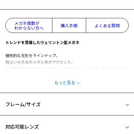
メガネ度数が
購入手順
よくある質問
わからない方へ
トレンドを意識したウェリントン型メガネ
個性的な玉形をラインナップ。
程よい大きめのメタル枠がアクセント。
ぬけ感のあるデザインなので、シンプルなコーディネートのワンポイ
ントに◎
伊達メガネとしてはもちろん、カラーレンズを入れてカスタマイズも
おすすめです。
男女兼用でお使いいただけます。
フレーム/サイズ
EYE LOVE TRAD ページをみる
※柄や色味の出方に個体差があり、画像と異なる場合がございます。
サイズ
お気に入り
対応可能レンズ
54□17-145