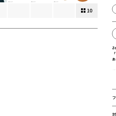
10
Zo
「
あ
ブ
昔
ン
【
フ
1
2
サ
刻
対