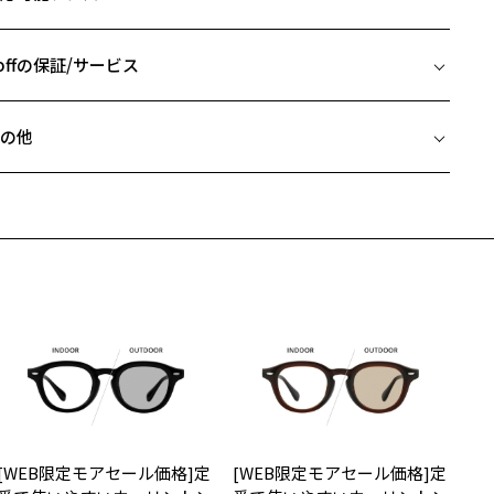
□21-145
4 Zoff | Naoko Kuroishi HEXAGON SUNCUT GLASSES
 片方のレンズ横幅：48mm
めの黒縁にゴールドを効かせ、モードな印象に仕上げたパント型サン
 ブリッジ(鼻部分)の横幅：21mm
offの保証/サービス
ラス。
 テンプル(つる)の長さ：145mm
ム上端はシャープに、下部はやわらかなカーブを描くことで、強さと
フレームとレンズの合計料金を知りたい方へ
らかさを兼ね備えたデザインに仕上げました。
の他
長のシルエットは顔まわりをすっきり見せ、小顔効果も期待できるよ
Zoffならではの安心サポート
価格シミュレーターはこちら
に拘ったポイントです。
近両用はZoffオンラインストアでは販売しておりません。
番のブラック、他ではあまり見ないブラウンとベージュがモードにな
希望のお客さまは、「レンズ交換券」をお選びのうえ、
すぎずおすすめです。
安心1 フレーム１年間品質保証
寄りのZoff実店舗にてレンズをお買い求めください。
サングラスやパッケージ品では「レンズ交換券」はお選びいただけま
付属品】
商品不良により生じた破損等の不具合は、お渡し日または発送
ん。
日より１年間修理又は交換させて頂きます。
リジナルケース＆メガネ拭き付き
度無し」をお選びいただき実店舗へご相談ください。
※保証期間内に交換が行われた場合、保証期間は初期の期間から延長されま
せん。
柄や色味の出方に個体差があり、画像と異なる場合がございます。
安心2 視力測定無料
メガネの度数情報がわからない方へ＞
ff｜Naoko Kuroishi
特設ページはこちら
お持ちのZoffメガネサイズを確認するには？
視力の変化を早めに発見するために、定期的な視力測定をおす
ンラインストアでフレームのみ購入して、
使用上の注意】
すめいたします。
店舗で度付きにできます
高温(60℃以上)環境や急激な温度差は変形、表面層のひび割れの原因
[WEB限定モアセール価格]定
[WEB限定モアセール価格]定
購入時に「レンズ交換券」をお選びいただくと、実店舗で度数を測定
上がり寸法
なります。炎天下の車内や砂浜等に放置しない様ご注意ください。