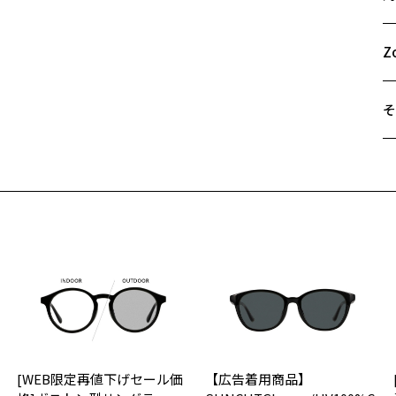
48
#0
A
太
B
Z
グ
C
リ
柔
そ
横
う
遠
定
ご
り
最
※
【
せ
オ
「
※
＜
Zo
オ
【
実
■
[WEB限定再値下げセール価
【広告着用商品】
ご
仕
と