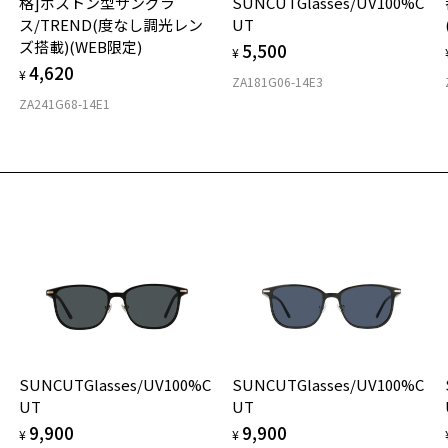
格]ボストン型サングラ
SUNCUTGlasses/UV100%C
の
■
ス/TREND(度なし調光レン
UT
度
D
ズ搭載)(WEB限定)
5,500
詳
E
¥
品
4,620
¥
レ
ZA181G06-14E3
お気に入り
実
重
レ
ZA241G68-14E1
お
レ
商品詳細ページへ
そ
39
テ
お気に入りに追加済です。
可
※
お気に入りリストは
こちら
※
紫
※
U
タ
株
ゾ
TE
材
＜
※
フ
SUNCUTGlasses/UV100%C
SUNCUTGlasses/UV100%C
※
UT
UT
9,900
9,900
＜
¥
¥