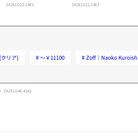
ZA261G22-14E2
ZA261G22-14E1
(クリア)
#
～￥11100
#
Zoff｜Naoko Kuroish
ZA251G46-42A1