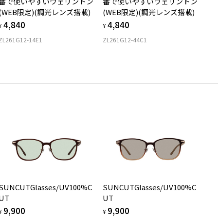
安心3 かかり具合調整無料
番で使いやすいウェリントン
番で使いやすいウェリントン
うえ、
傷をつけるような金属と一緒にしまわないようご注意ください。
(WEB限定)(調光レンズ搭載)
(WEB限定)(調光レンズ搭載)
付きレンズ（標準セットレンズ）へ無料交換いただけます。
 仕上がりの横幅：約141mm
フレームの歪みやかかり具合の調整・クリーニングは、全国の
4,840
4,840
しくはこちら
 仕上がりの縦幅：約38mm
¥
¥
名：サングラス
Zoff店舗にていつでも対応いたします。
ンズの材質：プラスチック(コーティング)
ZL261G12-14E1
ZL261G12-44C1
店舗で度数を測定いただけます
さ
ンズカラー：Z-AMBER_BR40F/ブラウン系
近くのZoff実店舗にて度数を測定いただけます（無料）。
ンズ枠の材質：プラスチック
の際は記入用紙をダウンロードしてお使いください。
もっと見る
g
ンプルの材質：プラスチック
視光線透過率：60%
メガネ：デモレンズを外した重さ
ダウンロード
サングラス：レンズ込みの重さ
外線透過率：0.1%以下
着脱式サングラス：デモレンズ、アタッチメント込みの重さ
V100%CUT ※ISO12312-1基準
イプ
式会社インターメスティック
フ・カスタマーサポート
ウエリントン
L：0120-013-883
質
度付きサングラスに関する注意事項＞
サングラスの度付きは追加料金がかかります。
ロント素材：プラスチック
SUNCUTGlasses/UV100%C
SUNCUTGlasses/UV100%C
度付きにした場合、レンズ色、機能が変更となります。
UT
UT
9,900
9,900
実店舗でサングラスまたはパッケージ商品等のレンズ交換について＞
¥
¥