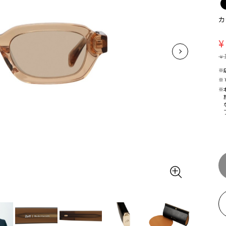
カ
¥
¥
※
※
※