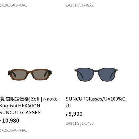
024年3月1日から、店頭に商品をお持ち込みいただいて、レンズ交換
ZA201G01-43A1
ZA201G01-48A2
される場合は、レンズ代金の他に3,300円(税込)の加工賃を追加で頂
する場合がございます。
頭でレンズ交換をされるお客様は、商品発送から6か月以内に、ご購
した商品本体と発送日がわかる【商品発送メール】を店頭スタッフに
提示いだければ、初回に限り加工賃はかかりませんので、必ずスタッ
にご提示ください。
品発送から6か月を過ぎた場合、又はお客様からの【商品発送メー
】のご提示が無かった場合、レンズ代金の他に加工賃として3,300円
税込)を頂戴いたしますので、予めご了承ください。
[期間限定価格]Zoff | Naoko
SUNCUTGlasses/UV100%C
Kuroishi HEXAGON
UT
SUNCUT GLASSES
9,900
¥
10,980
¥
ZA201G01-14E5
ZA251G46-44A1