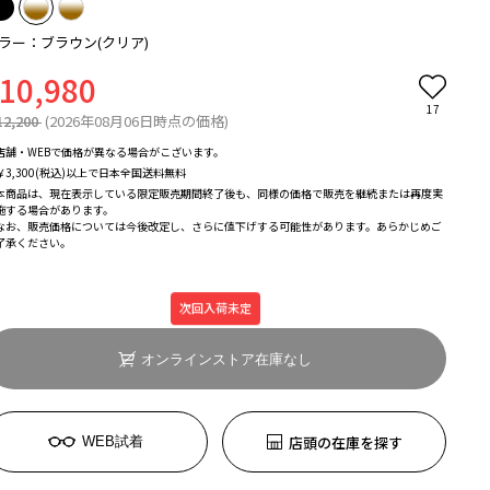
ラー：ブラウン(クリア)
10,980
17
12,200
(2026年08月06日時点の価格)
店舗・WEBで価格が異なる場合がこざいます。
￥3,300(税込)以上で日本全国送料無料
本商品は、現在表示している限定販売期間終了後も、同様の価格で販売を継続または再度実
施する場合があります。
なお、販売価格については今後改定し、さらに値下げする可能性があります。あらかじめご
了承ください。
次回入荷未定
オンラインストア在庫なし
店頭の在庫を探す
WEB試着