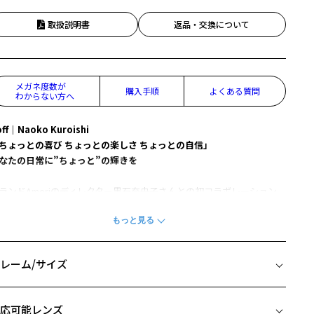
取扱説明書
返品・交換について
メガネ度数が
購入手順
よくある質問
わからない方へ
ff｜Naoko Kuroishi
ちょっとの喜び ちょっとの楽しさ ちょっとの自信」
なたの日常に”ちょっと”の輝きを
ランドAmeriのディレクター黒石奈央子さんとの初コラボレーション。
からある定番の玉型を現代風にアレンジ、細部までこだわったデザイ
を質感のある1本に仕上げたコレクション。
Details Point】
レーム/サイズ
.全てのフレームに共通してテンプル(つる)に彫金を施し高級感を演出。
.テンプルエンドはご本人手書きの「ｎ」ロゴをさりげなくレーザーで
イズ
印。
応可能レンズ