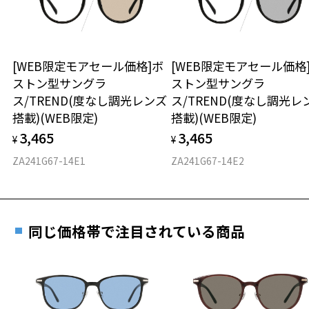
※保証期間内に交換が行われた場合、保証期間は初期の期間から
延長されません。
Zoff｜GDC 特設ページはこちら
お持ちのZoffメガネサイズを確認するには？
＜メガネの度数情報がわからない方へ＞
【使用上の注意】
安心2 視力測定無料
[WEB限定モアセール価格]ボ
[WEB限定モアセール価格
オンラインストアでフレームのみ購入して、
■高温(60℃以上)環境や急激な温度差は変形、表面層のひび割れの原
ストン型サングラ
ストン型サングラ
実店舗で度付きにできます
因となります。炎天下の車内や砂浜等に放置しない様ご注意くださ
仕上がり寸法
視力の変化を早めに発見するために、定期的な視
ス/TREND(度なし調光レンズ
ス/TREND(度なし調光レ
い。
ご購入時に「レンズ交換券」をお選びいただくと、実店舗で
力測定をおすすめいたします。
搭載)(WEB限定)
搭載)(WEB限定)
■傷をつけるような金属と一緒にしまわないようご注意ください。
度数を測定のうえ、度付きレンズ（標準セットレンズ）へ無
D 仕上がりの横幅：約141mm
3,465
3,465
料交換いただけます。
¥
¥
E 仕上がりの縦幅：約39mm
安心3 かかり具合調整無料
品名：サングラス
詳しくはこちら
ZA241G67-14E1
ZA241G67-14E2
レンズの材質：プラスチック(コーティング)
重さ
フレームの歪みやかかり具合の調整・クリーニン
レンズカラー：Z-ASH_BE85F/ブラウン系
実店舗で度数を測定いただけます
グは、全国のZoff店舗にていつでも対応いたしま
レンズ枠の材質：プラスチック
お近くのZoff実店舗にて度数を測定いただけます（無料）。
す。
42.7g
テンプルの材質：プラスチック
その際は記入用紙をダウンロードしてお使いください。
可視光線透過率：15%
同じ価格帯で注目されている商品
※メガネ：デモレンズを外した重さ
紫外線透過率：0.1%以下
※サングラス：レンズ込みの重さ
※着脱式サングラス：デモレンズ、アタッチメント込みの重さ
ダウンロード
もっと見る
株式会社インターメスティック
ゾフ・カスタマーサポート
タイプ
TEL：0120-013-883