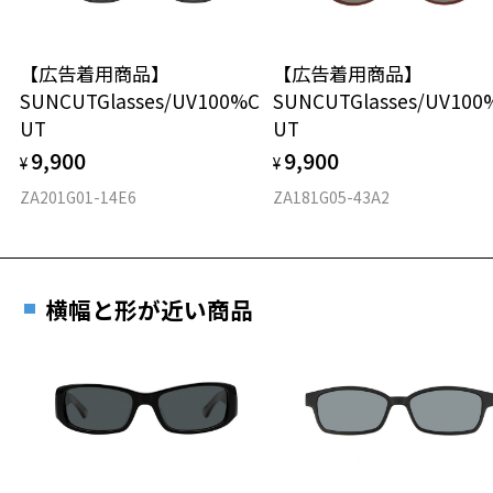
スクエア
＜度付きサングラスに関する注意事項＞
※サングラスの度付きは追加料金がかかります。
【広告着用商品】
【広告着用商品】
材質
※度付きにした場合、元々のレンズ機能、レンズカラーは付きませ
SUNCUTGlasses/UV100%C
SUNCUTGlasses/UV100
ん。
UT
UT
フロント素材：アセテート
※度付きサングラスをお求めの際は、レンズ選択画面で度数入力後、
レンズの種類、機能、カラーを再度お選びください。
9,900
9,900
¥
¥
ZA201G01-14E6
ZA181G05-43A2
＜実店舗でサングラスまたはパッケージ商品等のレンズ交換について
＞
2024年3月1日から、店頭に商品をお持ち込みいただいて、レンズ交換
をされる場合は、レンズ代金の他に3,300円(税込)の加工賃を追加で頂
戴する場合がございます。
横幅と形が近い商品
店頭でレンズ交換をされるお客様は、商品発送から6か月以内に、ご購
入した商品本体と発送日がわかる【商品発送メール】を店頭スタッフ
にご提示いだければ、初回に限り加工賃はかかりませんので、必ずス
タッフにご提示ください。
商品発送から6か月を過ぎた場合、又はお客様からの【商品発送メー
ル】のご提示が無かった場合、レンズ代金の他に加工賃として3,300
円(税込)を頂戴いたしますので、予めご了承ください。