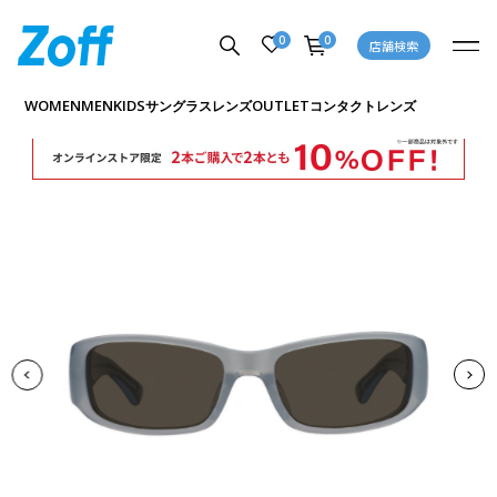
0
0
店舗検索
商品詳細ページへ
WOMEN
MEN
KIDS
OUTLET
サングラス
レンズ
コンタクトレンズ