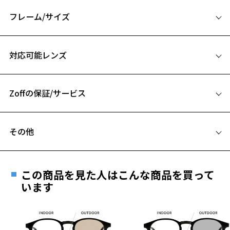
【付属品】
フレーム/サイズ
オリジナルケースとメガネ拭きのセット付き！
サイズ
【WEB購入限定 フライトタグをプレゼント】
対応可能レンズ
GDCのロゴが入ったオリジナルデザインのフライトタグをWEB購入者
57□19-135
限定でプレゼント
A 片方のレンズ横幅：57mm
※数量限定のため、なくなり次第終了となります。
Zoffの保証/サービス
B ブリッジ(鼻部分)の横幅：19mm
【GDC】
C テンプル(つる)の長さ：135mm
1998年、スタイリスト・フォトグラファー・ブランドディレクターと
フレームとレンズの合計料金を知りたい方へ
して多彩な分野で活動する熊谷隆志によって設立された GDC。
お気に入り
その他
約四半世紀の休止を経て、2025年3月に再始動。
Zoffならではの安心サポート
価格シミュレーターはこちら
上質な素材と快適さを追求し、シンプルで実用的なデザインを特徴と
遠近両用はZoffオンラインストアでは販売しておりません。
する。
お気に入りに追加済です。
ご希望のお客さまは、「レンズ交換券」をお選びのうえ、
ヴィンテージ感と現代性を融合させたスタイル、独自のロゴやグラフ
この商品を見た人はこんな商品を買って
お気に入りリストは
こちら
安心1 フレーム１年間品質保証
ィック、多様なコラボレーションを通じて、常に新たな魅力を発信。
最寄りのZoff実店舗にてレンズをお買い求めください。
います
アイディアとプロダクトの継続的な発展に注力し、新しい価値を創造
※サングラスやパッケージ品では「レンズ交換券」はお選び
商品不良により生じた破損等の不具合は、お渡し
し続ける。
いただけません。「度無し」をお選びいただき実店舗へご相
日または発送日より１年間修理又は交換させて頂
談ください。
きます。
※柄や色味の出方に個体差があり、画像と異なる場合がございます。