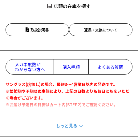
店頭の在庫を探す
取扱説明書
返品・交換について
メガネ度数が
購入手順
よくある質問
わからない方へ
サングラス(度無し)の場合、最短3～4営業日以内の発送です。
※繁忙期や予期せぬ事態により、上記の日数よりもお日にちをいただ
く場合がございます。
※お届け予定日の目安はカート内(STEP2)でご確認ください。
【デザイン】
存在感あるテンプルと絶妙なフロントカーブが特徴のスクエアフレー
ム。90年代ストリートの息吹を感じる洗練デザイン。