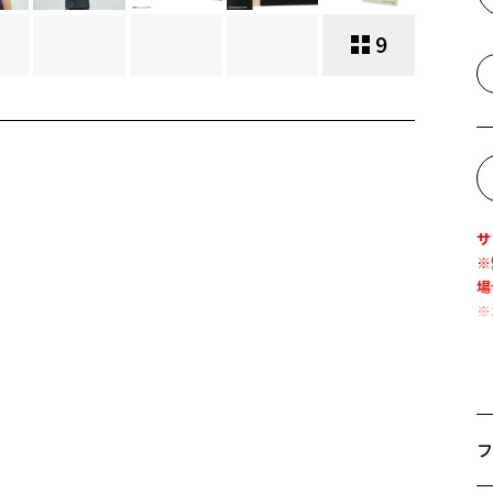
9
サ
※
場
※
熊
ス
活
フ
つ