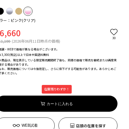
ラー：ピンク(クリア)
6,660
30
11,100
(2026年06月11日時点の価格)
店舗・WEBで価格が異なる場合がこざいます。
￥3,300(税込)以上で日本全国送料無料
本商品は、現在表示している限定販売期間終了後も、同様の価格で販売を継続または再度実
施する場合があります。
なお、販売価格については今後改定し、さらに値下げする可能性があります。あらかじめご
了承ください。
在庫残りわずか！
カートに入れる
店頭の在庫を探す
WEB試着