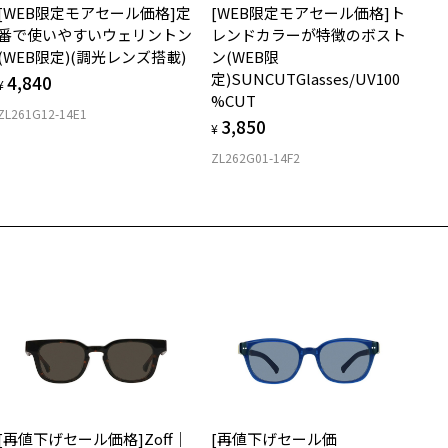
フ・カスタマーサポート
[WEB限定モアセール価格]定
[WEB限定モアセール価格]ト
購入時に「レンズ交換券」をお選びいただくと、実店舗で度数を測定
上がり寸法
L：0120-013-883
安心3 かかり具合調整無料
番で使いやすいウェリントン
レンドカラーが特徴のボスト
うえ、
(WEB限定)(調光レンズ搭載)
ン(WEB限
付きレンズ（標準セットレンズ）へ無料交換いただけます。
 仕上がりの横幅：約146mm
度付きサングラスに関する注意事項＞
フレームの歪みやかかり具合の調整・クリーニングは、全国の
定)SUNCUTGlasses/UV100
4,840
しくはこちら
 仕上がりの縦幅：約41mm
¥
サングラスの度付きは追加料金がかかります。
Zoff店舗にていつでも対応いたします。
%CUT
度付きにした場合、元々のレンズ機能、レンズカラーは付きません。
ZL261G12-14E1
3,850
店舗で度数を測定いただけます
¥
さ
度付きサングラスをお求めの際は、レンズ選択画面で度数入力後、レ
近くのZoff実店舗にて度数を測定いただけます（無料）。
ズの種類、機能、カラーを再度お選びください。
ZL262G01-14F2
の際は記入用紙をダウンロードしてお使いください。
もっと見る
.2g
実店舗でサングラスまたはパッケージ商品等のレンズ交換について＞
メガネ：デモレンズを外した重さ
ダウンロード
サングラス：レンズ込みの重さ
024年3月1日から、店頭に商品をお持ち込みいただいて、レンズ交換
着脱式サングラス：デモレンズ、アタッチメント込みの重さ
される場合は、レンズ代金の他に3,300円(税込)の加工賃を追加で頂
する場合がございます。
イプ
頭でレンズ交換をされるお客様は、商品発送から6か月以内に、ご購
した商品本体と発送日がわかる【商品発送メール】を店頭スタッフに
スクエア
提示いだければ、初回に限り加工賃はかかりませんので、必ずスタッ
にご提示ください。
質
品発送から6か月を過ぎた場合、又はお客様からの【商品発送メー
】のご提示が無かった場合、レンズ代金の他に加工賃として3,300円
ロント素材：アセテート
税込)を頂戴いたしますので、予めご了承ください。
[再値下げセール価格]Zoff｜
[再値下げセール価