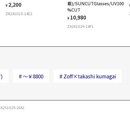
載)/SUNCUTGlasses/UV100
2,200
¥
%CUT
ZN241G10-14E2
10,980
¥
ZA261G29-14F1
)
#
～￥8800
#
Zoff×takashi kumagai
ZA251G29-20A1