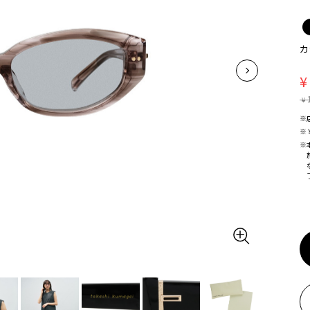
カ
¥
¥
※
※
※