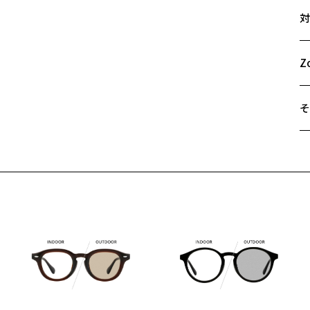
サ
ュ
対
シ
55
A
Z
B
Z
C
【
■
そ
と
■
遠
ご
品
最
レ
※
レ
せ
レ
「
テ
可
紫
＜
U
オ
株
実