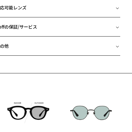
イズ
な印象を演出。
応可能レンズ
ャープなラインが、大人らしい洗練された雰囲気を引き立てる一本。
□19-145
 片方のレンズ横幅：55mm
off│takashi kumagai 特設ページをみる
 ブリッジ(鼻部分)の横幅：19mm
offの保証/サービス
 テンプル(つる)の長さ：145mm
使用上の注意】
フレームとレンズの合計料金を知りたい方へ
高温(60℃以上)環境や急激な温度差は変形、表面層のひび割れの原因
の他
なります。炎天下の車内や砂浜等に放置しない様ご注意ください。
Zoffならではの安心サポート
価格シミュレーターはこちら
傷をつけるような金属と一緒にしまわないようご注意ください。
近両用はZoffオンラインストアでは販売しておりません。
希望のお客さまは、「レンズ交換券」をお選びのうえ、
名：サングラス
安心1 フレーム１年間品質保証
寄りのZoff実店舗にてレンズをお買い求めください。
ンズの材質：プラスチック(コーティング)
サングラスやパッケージ品では「レンズ交換券」はお選びいただけま
ンズカラー：Z-SMOKY_GY40F / グレー系
商品不良により生じた破損等の不具合は、お渡し日または発送
ん。
日より１年間修理又は交換させて頂きます。
ンズ枠の材質：プラスチック
度無し」をお選びいただき実店舗へご相談ください。
※保証期間内に交換が行われた場合、保証期間は初期の期間から延長されま
ンプルの材質：プラスチック
せん。
視光線透過率：60%
外線透過率：0.1%以下
安心2 視力測定無料
メガネの度数情報がわからない方へ＞
V100%CUT ※ISO12312-1基準
お持ちのZoffメガネサイズを確認するには？
視力の変化を早めに発見するために、定期的な視力測定をおす
ンラインストアでフレームのみ購入して、
式会社インターメスティック
すめいたします。
店舗で度付きにできます