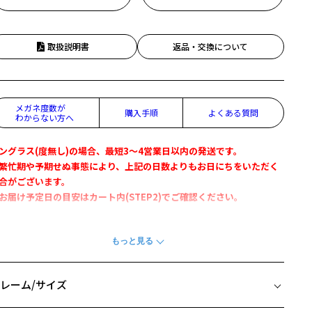
取扱説明書
返品・交換について
メガネ度数が
購入手順
よくある質問
わからない方へ
ングラス(度無し)の場合、最短3～4営業日以内の発送です。
繁忙期や予期せぬ事態により、上記の日数よりもお日にちをいただく
合がございます。
お届け予定日の目安はカート内(STEP2)でご確認ください。
谷隆志氏とのコラボレーションで叶える今を彩るトレンドスタイル。
タイリスト・フォトグラファー・クリエイティブディレクターとして
躍する熊谷隆志氏との待望のコラボレーション。
レーム/サイズ
り上がった特徴的なシェイプが、顔まわりを引き締め、スタイリッシ