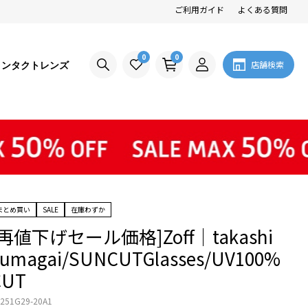
ご利用ガイド
よくある質問
0
0
コンタクトレンズ
店舗検索
まとめ買い
SALE
在庫わずか
[再値下げセール価格]Zoff│takashi
kumagai/SUNCUTGlasses/UV100%
CUT
251G29-20A1