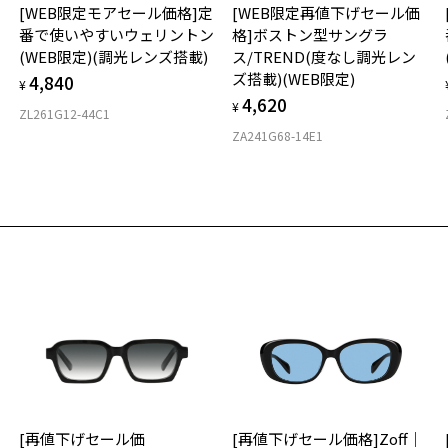
ゾ
[WEB限定モアセール価格]定
[WEB限定再値下げセール価
ご
仕
TE
番で使いやすいウェリントン
格]ボストン型サングラ
の
(WEB限定)(調光レンズ搭載)
ス/TREND(度なし調光レン
度
D
＜
ズ搭載)(WEB限定)
4,840
詳
E
¥
※
4,620
¥
※
ZL261G12-44C1
実
お気に入り
重
※
ZA241G68-14E1
お
ン
商品詳細ページへ
そ
38
お気に入りに追加済です。
＜
※
お気に入りリストは
こちら
※
2
※
を
戴
タ
店
入
ご
フ
材
商
ル
フ
(
[再値下げセール価
[再値下げセール価格]Zoff｜