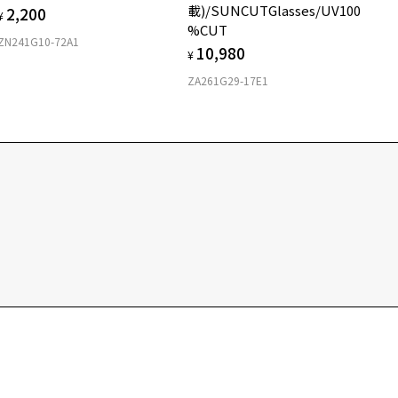
載)/SUNCUTGlasses/UV100
2,200
¥
%CUT
ZN241G10-72A1
10,980
¥
ZA261G29-17E1