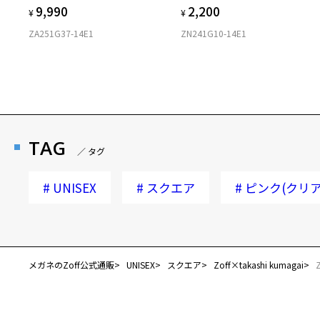
9,990
2,200
¥
¥
ZA251G37-14E1
ZN241G10-14E1
TAG
／ タグ
#
UNISEX
#
スクエア
#
ピンク(クリア
メガネのZoff公式通販
UNISEX
スクエア
Zoff×takashi kumagai