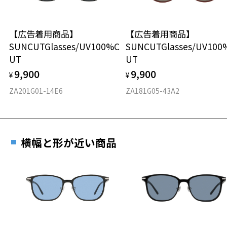
店頭でレンズ交換をされるお客様は、商品発送から6か月以内に、ご購
ウエリントン
入した商品本体と発送日がわかる【商品発送メール】を店頭スタッフ
にご提示いだければ、初回に限り加工賃はかかりませんので、必ずス
【広告着用商品】
【広告着用商品】
材質
タッフにご提示ください。
SUNCUTGlasses/UV100%C
SUNCUTGlasses/UV100
商品発送から6か月を過ぎた場合、又はお客様からの【商品発送メー
UT
UT
フロント素材：French Plastic
ル】のご提示が無かった場合、レンズ代金の他に加工賃として3,300
円(税込)を頂戴いたしますので、予めご了承ください。
9,900
9,900
¥
¥
ZA201G01-14E6
ZA181G05-43A2
横幅と形が近い商品