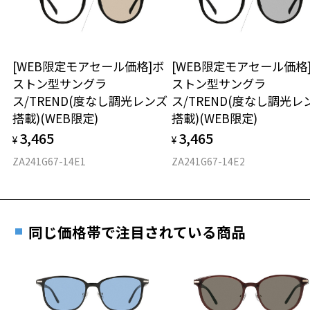
※保証期間内に交換が行われた場合、保証期間は初期の期間から
可視光線透過率：60%
延長されません。
紫外線透過率：0.1%以下
お持ちのZoffメガネサイズを確認するには？
＜メガネの度数情報がわからない方へ＞
UV100%CUT ※ISO12312-1基準
安心2 視力測定無料
[WEB限定モアセール価格]ボ
[WEB限定モアセール価格
オンラインストアでフレームのみ購入して、
株式会社インターメスティック
ストン型サングラ
ストン型サングラ
実店舗で度付きにできます
ゾフ・カスタマーサポート
仕上がり寸法
視力の変化を早めに発見するために、定期的な視
ス/TREND(度なし調光レンズ
ス/TREND(度なし調光レ
TEL：0120-013-883
ご購入時に「レンズ交換券」をお選びいただくと、実店舗で
力測定をおすすめいたします。
搭載)(WEB限定)
搭載)(WEB限定)
度数を測定のうえ、度付きレンズ（標準セットレンズ）へ無
D 仕上がりの横幅：約145mm
＜度付きサングラスに関する注意事項＞
3,465
3,465
料交換いただけます。
¥
¥
E 仕上がりの縦幅：約47mm
安心3 かかり具合調整無料
※サングラスの度付きは追加料金がかかります。
詳しくはこちら
ZA241G67-14E1
ZA241G67-14E2
※度付きにした場合、元々のレンズ機能、レンズカラーは付きませ
重さ
フレームの歪みやかかり具合の調整・クリーニン
ん。
実店舗で度数を測定いただけます
グは、全国のZoff店舗にていつでも対応いたしま
※度付きサングラスをお求めの際は、レンズ選択画面で度数入力後、
お近くのZoff実店舗にて度数を測定いただけます（無料）。
す。
31.4g
レンズの種類、機能、カラーを再度お選びください。
その際は記入用紙をダウンロードしてお使いください。
同じ価格帯で注目されている商品
※メガネ：デモレンズを外した重さ
＜実店舗でサングラスまたはパッケージ商品等のレンズ交換について
※サングラス：レンズ込みの重さ
＞
※着脱式サングラス：デモレンズ、アタッチメント込みの重さ
ダウンロード
もっと見る
2024年3月1日から、店頭に商品をお持ち込みいただいて、レンズ交換
をされる場合は、レンズ代金の他に3,300円(税込)の加工賃を追加で頂
タイプ
戴する場合がございます。