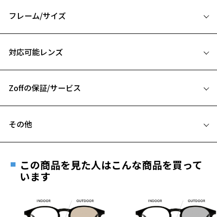
ラバー素材を使用したことで快適な装着感に。
煩わしい「ズレ」を軽減する機能も兼ね備えています。
フレーム/サイズ
テンプルの内側バイカラーの要素を無くし、カラーレンズの要素が際
立つワントーンのカラーリングに。
サイズ
定番のウェリントン型で顔馴染みも抜群です。
対応可能レンズ
53□21-147
※柄や色味の出方に個体差があり、画像と異なる場合がございます。
A 片方のレンズ横幅：53mm
サングラスページをみる
Zoffの保証/サービス
B ブリッジ(鼻部分)の横幅：21mm
C テンプル(つる)の長さ：147mm
【使用上の注意】
フレームとレンズの合計料金を知りたい方へ
■高温(60℃以上)環境や急激な温度差は変形、表面層のひび割れの原
お気に入り
その他
因となります。炎天下の車内や砂浜等に放置しない様ご注意くださ
Zoffならではの安心サポート
価格シミュレーターはこちら
い。
遠近両用はZoffオンラインストアでは販売しておりません。
■傷をつけるような金属と一緒にしまわないようご注意ください。
お気に入りに追加済です。
ご希望のお客さまは、「レンズ交換券」をお選びのうえ、
この商品を見た人はこんな商品を買って
お気に入りリストは
こちら
安心1 フレーム１年間品質保証
品名：サングラス
最寄りのZoff実店舗にてレンズをお買い求めください。
います
レンズの材質：プラスチック(コーティング)
※サングラスやパッケージ品では「レンズ交換券」はお選び
商品不良により生じた破損等の不具合は、お渡し
レンズカラー：INDIGO NAVY(Z-INDIGO_NV40F)/ブルー/パープル系
いただけません。「度無し」をお選びいただき実店舗へご相
日または発送日より１年間修理又は交換させて頂
レンズ枠の材質：プラスチック(塗装)
談ください。
きます。
テンプルの材質：プラスチック(塗装)