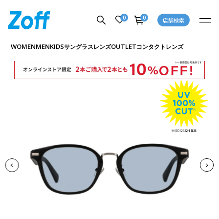
0
0
店舗検索
商品詳細ページへ
WOMEN
MEN
KIDS
OUTLET
サングラス
レンズ
コンタクトレンズ