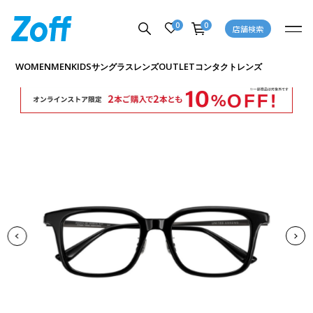
0
0
店舗検索
商品詳細ページへ
WOMEN
MEN
KIDS
OUTLET
サングラス
レンズ
コンタクトレンズ