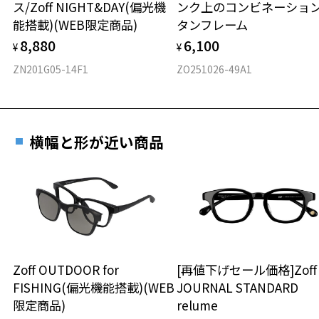
ス/Zoff NIGHT&DAY(偏光機
ンク上のコンビネーショ
材質
能搭載)(WEB限定商品)
タンフレーム
フロント素材：アセテート
8,880
6,100
¥
¥
ZN201G05-14F1
ZO251026-49A1
横幅と形が近い商品
Zoff OUTDOOR for
[再値下げセール価格]Zof
FISHING(偏光機能搭載)(WEB
JOURNAL STANDARD
限定商品)
relume