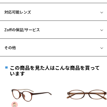
サイズ
■オリジナルケース＆巾着型メガネ拭きセット
対応可能レンズ
ケースは60%、メガネ拭きは100%リサイクル素材を使用した
53□20-145
サステナビリティに配慮したセット。
A 片方のレンズ横幅：53mm
折りたたみ式のケースと巾着型のメガネ拭きで持ち運びにも便利。
Zoffの保証/サービス
B ブリッジ(鼻部分)の横幅：20mm
【UNITED ARROWS】
C テンプル(つる)の長さ：145mm
「豊かさ・上質感」をキーワードに、ハイグレードなライフスタイル
フレームとレンズの合計料金を知りたい方へ
を追求する"UNITED ARROWS"。
その他
お気に入り
ドレステイストを軸に、スーツなどのビジネスウェアから、デザイナ
Zoffならではの安心サポート
価格シミュレーターはこちら
ーズコレクションまで、
遠近両用はZoffオンラインストアでは販売しておりません。
世界中、国内外からセレクトしたブランドと豊富なオリジナルアイテ
お気に入りに追加済です。
ご希望のお客さまは、「レンズ交換券」をお選びのうえ、
ムで、大人の方々に向けたファッションを提案します。
この商品を見た人はこんな商品を買って
安心1 フレーム１年間品質保証
お気に入りリストは
こちら
最寄りのZoff実店舗にてレンズをお買い求めください。
います
※柄や色味の出方に個体差があり、画像と異なる場合がございます。
※サングラスやパッケージ品では「レンズ交換券」はお選び
商品不良により生じた破損等の不具合は、お渡し
いただけません。「度無し」をお選びいただき実店舗へご相
日または発送日より１年間修理又は交換させて頂
Zoff｜UNITED ARROWS 特設ページをみる
談ください。
きます。
※保証期間内に交換が行われた場合、保証期間は初期の期間から
※アウトレット商品は、販売から一定期間経過した商品などです。キ
ズ、汚れなどがあるB級品ではございません。
延長されません。
お持ちのZoffメガネサイズを確認するには？
＜メガネの度数情報がわからない方へ＞