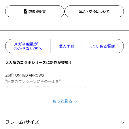
取扱説明書
返品・交換について
メガネ度数が
購入手順
よくある質問
わからない方へ
大人気のコラボシリーズに新作が登場！
Zoff | UNITED ARROWS
"日常のワンシーンにその一本を"
ライフスタイルに寄り添うアイウェアコレクション
■STYLISH
「働く人に寄り添うアイウェア」を提案。
上品でクラシカルなデザインで、ビジネスシーンはもちろんオフタイ
ムにもフィット。
フレーム/サイズ
自信と魅力を引き出すウェリントン型メガネです。