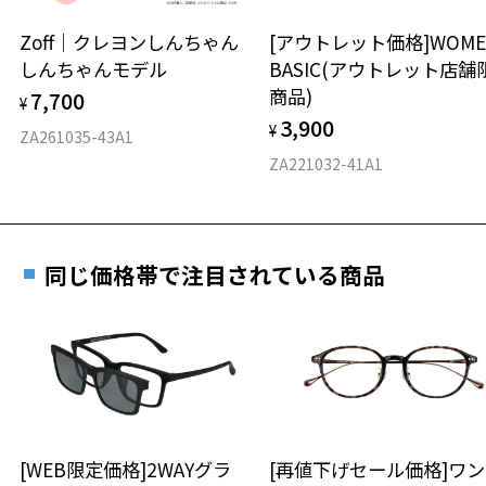
安心2 視力測定無料
Zoff｜クレヨンしんちゃん
[アウトレット価格]WOME
オンラインストアでフレームのみ購入して、
しんちゃんモデル
BASIC(アウトレット店舗
実店舗で度付きにできます
仕上がり寸法
視力の変化を早めに発見するために、定期的な視
商品)
7,700
ご購入時に「レンズ交換券」をお選びいただくと、実店舗で
¥
力測定をおすすめいたします。
3,900
度数を測定のうえ、度付きレンズ（標準セットレンズ）へ無
¥
D 仕上がりの横幅：約145mm
ZA261035-43A1
料交換いただけます。
E 仕上がりの縦幅：約47mm
安心3 かかり具合調整無料
ZA221032-41A1
詳しくはこちら
重さ
フレームの歪みやかかり具合の調整・クリーニン
実店舗で度数を測定いただけます
グは、全国のZoff店舗にていつでも対応いたしま
お近くのZoff実店舗にて度数を測定いただけます（無料）。
す。
20.4g
同じ価格帯で注目されている商品
その際は記入用紙をダウンロードしてお使いください。
※メガネ：デモレンズを外した重さ
※サングラス：レンズ込みの重さ
※着脱式サングラス：デモレンズ、アタッチメント込みの重さ
ダウンロード
もっと見る
タイプ
ウエリントン
[WEB限定価格]2WAYグラ
[再値下げセール価格]ワ