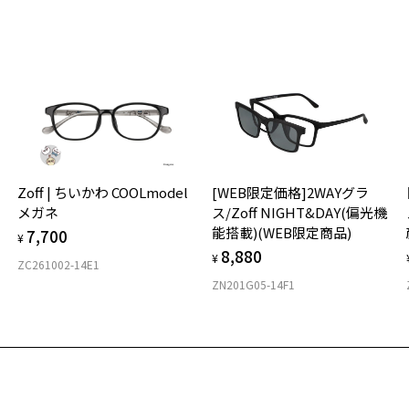
さ
※
荷お知らせメールのお申し込み
適
せ
荷お知らせメール」はZoffオンラインストア会員さまのみ対象となります。
「
※
※
＜
ズ
オ
お気に入り
実
ウトレット価格]究極の快適性を追求したスクエア型(SNAP GRIP
Zoff | ちいかわ COOLmodel
[WEB限定価格]2WAYグラ
商品詳細ページへ
ご
仕
号：ZA251027-14F1/フレームカラー：ブラック(マット)/単価：￥8,8
メガネ
ス/Zoff NIGHT&DAY(偏光機
お気に入りに追加済です。
の
能搭載)(WEB限定商品)
7,700
お気に入りリストは
こちら
度
D
¥
8,880
詳
E
¥
ZC261002-14E1
ログインして申し込む
ZN201G05-14F1
実
重
お
が再入荷された際にメールでお知らせします。
ービスは商品の購入をお約束するものではありません。
そ
15
望の商品が再入荷しない場合もございますので予めご了承ください。
入荷お知らせメール」はZoffオンラインストアで取り扱っている商品が対象となります。
※
への再入荷ではございませんのでご了承ください。
商品に関しては、メール配信後、即完売する場合がございます。
※
※