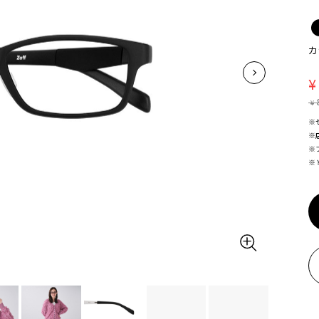
カ
¥
¥
※
※
※
※