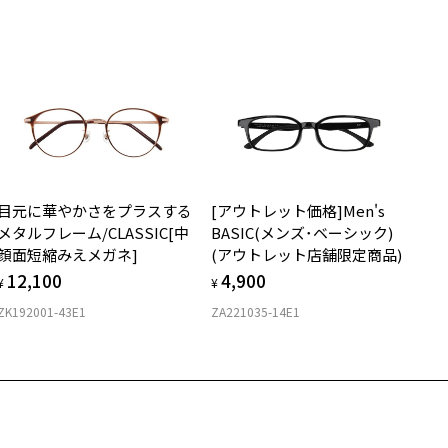
らに、側頭部への圧力を分散させる工夫により、長時間の着用でも快
サングラスやパッケージ品では「レンズ交換券」はお選びいただけま
さが続きます。
商品不良により生じた破損等の不具合は、お渡し日または発送
ん。
日より１年間修理又は交換させて頂きます。
度無し」をお選びいただき実店舗へご相談ください。
※保証期間内に交換が行われた場合、保証期間は初期の期間から延長されま
柄や色味の出方に個体差があり、画像と異なる場合がございます。
せん。
アウトレット商品は、販売から一定期間経過した商品などです。キ
安心2 視力測定無料
メガネの度数情報がわからない方へ＞
、汚れなどがあるB級品ではございません。
お持ちのZoffメガネサイズを確認するには？
視力の変化を早めに発見するために、定期的な視力測定をおす
ンラインストアでフレームのみ購入して、
すめいたします。
店舗で度付きにできます
搭載)
目元に華やかさをプラスする
[アウトレット価格]Men's
購入時に「レンズ交換券」をお選びいただくと、実店舗で度数を測定
上がり寸法
80
安心3 かかり具合調整無料
メタルフレーム/CLASSIC[中
BASIC(メンズ･ベーシック)
うえ、
顔面短縮みえメガネ]
(アウトレット店舗限定商品)
付きレンズ（標準セットレンズ）へ無料交換いただけます。
 仕上がりの横幅：約145mm
フレームの歪みやかかり具合の調整・クリーニングは、全国の
12,100
4,900
しくはこちら
 仕上がりの縦幅：約38mm
¥
¥
Zoff店舗にていつでも対応いたします。
ZK192001-43E1
ZA221035-14E1
店舗で度数を測定いただけます
さ
近くのZoff実店舗にて度数を測定いただけます（無料）。
の際は記入用紙をダウンロードしてお使いください。
もっと見る
.1g
メガネ：デモレンズを外した重さ
ダウンロード
サングラス：レンズ込みの重さ
着脱式サングラス：デモレンズ、アタッチメント込みの重さ