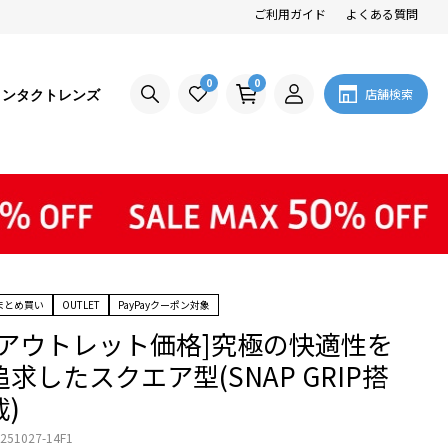
ご利用ガイド
よくある質問
0
0
コンタクトレンズ
店舗検索
まとめ買い
OUTLET
PayPayクーポン対象
[アウトレット価格]究極の快適性を
追求したスクエア型(SNAP GRIP搭
載)
251027-14F1