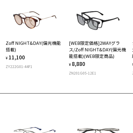
タ
材
Zoff NIGHT&DAY(偏光機能
[WEB限定価格]2WAYグラ
フ
搭載)
ス/Zoff NIGHT&DAY(偏光機
能搭載)(WEB限定商品)
11,100
¥
8,880
¥
ZY222G01-44F1
ZN201G05-12E1