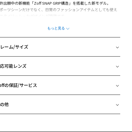
許出願中の新機能「Zoff SNAP GRIP構造」を搭載した新モデル。
ポーツシーンだけでなく、日常のファッションアイテムとしても使え
スタイリッシュなデザインが特徴です。
ラスチック製のテンプル内部に、薄いベータチタン製の板を内蔵する
とで、しなやかなバネ性を実現。
レームが曲がっても元の形状に戻る構造により、フィット感と耐久性
兼ね備えています。
レーム/サイズ
らに、側頭部への圧力を分散する設計で、長時間の着用でも快適な掛
心地を提供します。
イズ
クティブなライフスタイルを楽しむすべての人に向けたシリーズです。
応可能レンズ
□17-150
Zoff SNAP GRIP」とは
 片方のレンズ横幅：55mm
つてない装着感を追求した構造、「Zoff SNAP GRIP 構造」（特許出願
 ブリッジ(鼻部分)の横幅：17mm
offの保証/サービス
）を搭載。
 テンプル(つる)の長さ：150mm
ラスチック製テンプルの内部に、軽量かつ柔軟性に優れた薄型ベータ
フレームとレンズの合計料金を知りたい方へ
タン製の板を内蔵し、
の他
の上からシリコンカバーで包み込むことで、スマートなルックスと優
Zoffならではの安心サポート
価格シミュレーターはこちら
たフィット感を両立しました。
近両用はZoffオンラインストアでは販売しておりません。
ンプルの過度な広がりを防ぎながら、しなやかなバネ性による高い復
希望のお客さまは、「レンズ交換券」をお選びのうえ、
力を発揮。
安心1 フレーム１年間品質保証
寄りのZoff実店舗にてレンズをお買い求めください。