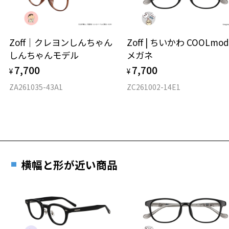
タイプ
ウエリントン
Zoff｜クレヨンしんちゃん
Zoff | ちいかわ COOLmod
しんちゃんモデル
メガネ
材質
7,700
7,700
¥
¥
フロント素材：アセテート
ZA261035-43A1
ZC261002-14E1
横幅と形が近い商品