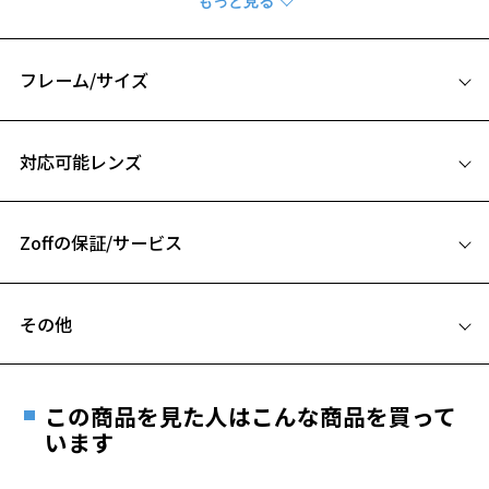
落とし込みました。
ベーシックからトレンド感のあるファッションまで、幅広いスタイル
にフィットするアイウェアをラインアップしています。
フレーム/サイズ
【デザイン】
サイズ
アイウェアで人気のあるアメリカンクラシックテイストのデザイン。
対応可能レンズ
カジュアルコーデに合わせやすいデザインに。
46□24-145
「STUDIO SEVEN」で使用されているモチーフ「フラワーロゴ」をつる
A 片方のレンズ横幅：46mm
の外側に配置。
つるの内側は、ブランドのアイコンである「コーションロゴ」をメタ
Zoffの保証/サービス
B ブリッジ(鼻部分)の横幅：24mm
ルプレートで表現。
C テンプル(つる)の長さ：145mm
お気に入り
さり気ないディテールが随所に光ります。
フレームとレンズの合計料金を知りたい方へ
その他
【付属品】オリジナルケース＆メガネ拭き付き
Zoffならではの安心サポート
お気に入りに追加済です。
価格シミュレーターはこちら
オリジナルケースとメガネ拭きのセット付き！
お気に入りリストは
こちら
遠近両用はZoffオンラインストアでは販売しておりません。
ブランドのアイコンである「コーションロゴ」を前面にデザイン。
ご希望のお客さまは、「レンズ交換券」をお選びのうえ、
この商品を見た人はこんな商品を買って
安心1 フレーム１年間品質保証
【WEB購入限定巾着タイプのメガネ拭きをプレゼント】
最寄りのZoff実店舗にてレンズをお買い求めください。
います
WEB購入限定で巾着タイプのメガネ拭きをプレゼント！
※サングラスやパッケージ品では「レンズ交換券」はお選び
商品不良により生じた破損等の不具合は、お渡し
ブランドのアイコンである「コーションロゴ」をアクセントに、白地
いただけません。「度無し」をお選びいただき実店舗へご相