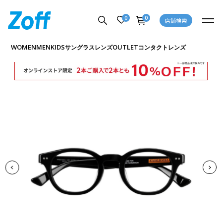
0
0
店舗検索
商品詳細ページへ
WOMEN
MEN
KIDS
OUTLET
サングラス
レンズ
コンタクトレンズ