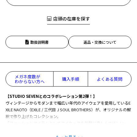
店頭の在庫を探す
取扱説明書
返品・交換について
メガネ度数が
購入手順
よくある質問
わからない方へ
【STUDIO SEVENとのコラボレーション第2弾！】
ヴィンテージからモダンまで幅広い年代のアイウェアを愛用しているE
XILE NAOTO（EXILE / 三代目 J SOUL BROTHERS）が、オリジナルの解
釈で作り上げたコレクション。
「ファッションアイテムとしてアイウェアを気軽に楽しんでほしい」
という想いを込めて、
メッセージ「WARDROBE FOR A BETTER TOMORROW」をデザインに