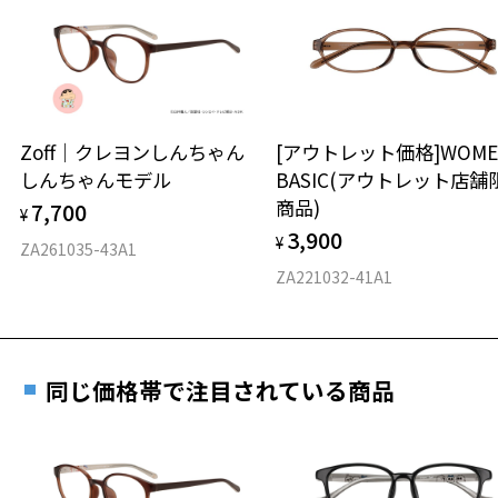
日または発送日より１年間修理又は交換させて頂
の巾着に巾着紐とタグが黒色のシンプルなデザイン。
談ください。
きます。
※数量限定のため、なくなり次第終了となります。
※保証期間内に交換が行われた場合、保証期間は初期の期間から
延長されません。
Zoff | STUDIO SEVEN 特設ページはこちら
お持ちのZoffメガネサイズを確認するには？
＜メガネの度数情報がわからない方へ＞
※柄や色味の出方に個体差があり、画像と異なる場合がございます。
安心2 視力測定無料
Zoff｜クレヨンしんちゃん
[アウトレット価格]WOME
オンラインストアでフレームのみ購入して、
しんちゃんモデル
BASIC(アウトレット店舗
実店舗で度付きにできます
仕上がり寸法
視力の変化を早めに発見するために、定期的な視
商品)
7,700
ご購入時に「レンズ交換券」をお選びいただくと、実店舗で
¥
力測定をおすすめいたします。
3,900
度数を測定のうえ、度付きレンズ（標準セットレンズ）へ無
¥
D 仕上がりの横幅：約140mm
ZA261035-43A1
料交換いただけます。
E 仕上がりの縦幅：約46mm
安心3 かかり具合調整無料
ZA221032-41A1
詳しくはこちら
重さ
フレームの歪みやかかり具合の調整・クリーニン
実店舗で度数を測定いただけます
グは、全国のZoff店舗にていつでも対応いたしま
お近くのZoff実店舗にて度数を測定いただけます（無料）。
す。
30.1g
同じ価格帯で注目されている商品
その際は記入用紙をダウンロードしてお使いください。
※メガネ：デモレンズを外した重さ
※サングラス：レンズ込みの重さ
※着脱式サングラス：デモレンズ、アタッチメント込みの重さ
ダウンロード
もっと見る