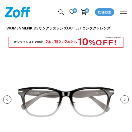
0
0
店舗検索
商品詳細ページへ
WOMEN
MEN
KIDS
OUTLET
サングラス
レンズ
コンタクトレンズ