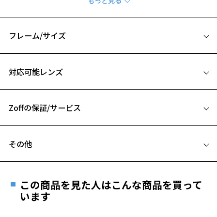
煩わしい「メガネのズレ」を軽減する機能も兼ね備えています。
レザー風な質感が、ハイブランドのような上品さを演出する1本です。
フレーム/サイズ
※柄や色味の出方に個体差があり、画像と異なる場合がございます。
サイズ
対応可能レンズ
55□19-147
A 片方のレンズ横幅：55mm
Zoffの保証/サービス
B ブリッジ(鼻部分)の横幅：19mm
C テンプル(つる)の長さ：147mm
フレームとレンズの合計料金を知りたい方へ
お気に入り
その他
Zoffならではの安心サポート
価格シミュレーターはこちら
お気に入りに追加済です。
遠近両用はZoffオンラインストアでは販売しておりません。
お気に入りリストは
こちら
ご希望のお客さまは、「レンズ交換券」をお選びのうえ、
この商品を見た人はこんな商品を買って
安心1 フレーム１年間品質保証
最寄りのZoff実店舗にてレンズをお買い求めください。
います
※サングラスやパッケージ品では「レンズ交換券」はお選び
商品不良により生じた破損等の不具合は、お渡し
いただけません。「度無し」をお選びいただき実店舗へご相