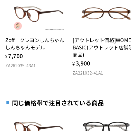
日または発送日より１年間修理又は交換させて頂
談ください。
きます。
※保証期間内に交換が行われた場合、保証期間は初期の期間から
延長されません。
お持ちのZoffメガネサイズを確認するには？
＜メガネの度数情報がわからない方へ＞
安心2 視力測定無料
Zoff｜クレヨンしんちゃん
[アウトレット価格]WOME
オンラインストアでフレームのみ購入して、
しんちゃんモデル
BASIC(アウトレット店舗
実店舗で度付きにできます
仕上がり寸法
視力の変化を早めに発見するために、定期的な視
商品)
7,700
ご購入時に「レンズ交換券」をお選びいただくと、実店舗で
¥
力測定をおすすめいたします。
3,900
度数を測定のうえ、度付きレンズ（標準セットレンズ）へ無
¥
D 仕上がりの横幅：約147mm
ZA261035-43A1
料交換いただけます。
E 仕上がりの縦幅：約49mm
安心3 かかり具合調整無料
ZA221032-41A1
詳しくはこちら
重さ
フレームの歪みやかかり具合の調整・クリーニン
実店舗で度数を測定いただけます
グは、全国のZoff店舗にていつでも対応いたしま
お近くのZoff実店舗にて度数を測定いただけます（無料）。
す。
22.5g
同じ価格帯で注目されている商品
その際は記入用紙をダウンロードしてお使いください。
※メガネ：デモレンズを外した重さ
※サングラス：レンズ込みの重さ
※着脱式サングラス：デモレンズ、アタッチメント込みの重さ
ダウンロード
もっと見る