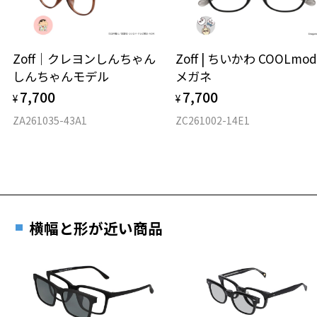
タイプ
ウエリントン
Zoff｜クレヨンしんちゃん
Zoff | ちいかわ COOLmod
しんちゃんモデル
メガネ
材質
7,700
7,700
¥
¥
フロント素材：French Plastic/TPE
ZA261035-43A1
ZC261002-14E1
横幅と形が近い商品