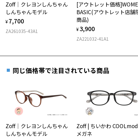
安心2 視力測定無料
Zoff｜クレヨンしんちゃん
[アウトレット価格]WOME
オンラインストアでフレームのみ購入して、
しんちゃんモデル
BASIC(アウトレット店舗
実店舗で度付きにできます
仕上がり寸法
視力の変化を早めに発見するために、定期的な視
商品)
7,700
ご購入時に「レンズ交換券」をお選びいただくと、実店舗で
¥
力測定をおすすめいたします。
3,900
度数を測定のうえ、度付きレンズ（標準セットレンズ）へ無
¥
D 仕上がりの横幅：約131mm
ZA261035-43A1
料交換いただけます。
E 仕上がりの縦幅：約43mm
安心3 かかり具合調整無料
ZA221032-41A1
詳しくはこちら
重さ
フレームの歪みやかかり具合の調整・クリーニン
実店舗で度数を測定いただけます
グは、全国のZoff店舗にていつでも対応いたしま
お近くのZoff実店舗にて度数を測定いただけます（無料）。
す。
16.5g
同じ価格帯で注目されている商品
その際は記入用紙をダウンロードしてお使いください。
※メガネ：デモレンズを外した重さ
※サングラス：レンズ込みの重さ
※着脱式サングラス：デモレンズ、アタッチメント込みの重さ
ダウンロード
もっと見る
タイプ
ボストン
Zoff｜クレヨンしんちゃん
Zoff | ちいかわ COOLmod
しんちゃんモデル
メガネ
材質