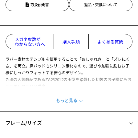
取扱説明書
返品・交換について
メガネ度数が
購入手順
よくある質問
わからない方へ
ラバー素材のテンプルを使用することで「おしゃれさ」と「ズレにく
さ」を両立。鼻パッドもシリコン素材なので、遊びや勉強に励むお子
様にしっかりフィットする安心のデザイン。
Zoffの人気商品であるZA232012の玉型を踏襲した初装のお子様にもお
すすめしやすいメガネ。
※柄や色味の出方に個体差があり、画像と異なる場合がございます。
Zoff KIDS (ゾフ･キッズ) 特集ページをみる
フレーム/サイズ