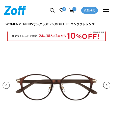
0
0
店舗検索
商品詳細ページへ
WOMEN
MEN
KIDS
OUTLET
サングラス
レンズ
コンタクトレンズ