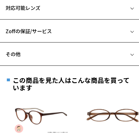
サイズ
対応可能レンズ
48□15-135
A 片方のレンズ横幅：48mm
Zoffの保証/サービス
B ブリッジ(鼻部分)の横幅：15mm
C テンプル(つる)の長さ：135mm
フレームとレンズの合計料金を知りたい方へ
その他
お気に入り
Zoffならではの安心サポート
価格シミュレーターはこちら
遠近両用はZoffオンラインストアでは販売しておりません。
ご希望のお客さまは、「レンズ交換券」をお選びのうえ、
この商品を見た人はこんな商品を買って
お気に入りに追加済です。
安心1 フレーム１年間品質保証
最寄りのZoff実店舗にてレンズをお買い求めください。
います
お気に入りリストは
こちら
※サングラスやパッケージ品では「レンズ交換券」はお選び
商品不良により生じた破損等の不具合は、お渡し
いただけません。「度無し」をお選びいただき実店舗へご相
日または発送日より１年間修理又は交換させて頂
談ください。
きます。
※保証期間内に交換が行われた場合、保証期間は初期の期間から
延長されません。
お持ちのZoffメガネサイズを確認するには？
＜メガネの度数情報がわからない方へ＞