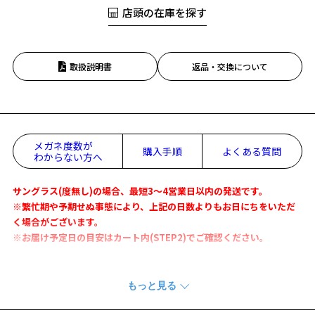
店頭の在庫を探す
取扱説明書
返品・交換について
メガネ度数が
購入手順
よくある質問
わからない方へ
サングラス(度無し)の場合、最短3～4営業日以内の発送です。
※繁忙期や予期せぬ事態により、上記の日数よりもお日にちをいただ
く場合がございます。
※お届け予定日の目安はカート内(STEP2)でご確認ください。
独特の丸みが特徴的なウェリントン型サングラス。
程よいスッキリとした細身のフレームで顔馴染みも抜群。
かけ心地にこだわり、軽量で柔軟性に富んだ素材を使用しています。
豊富なカラー展開で幅広いスタイルと相性抜群。