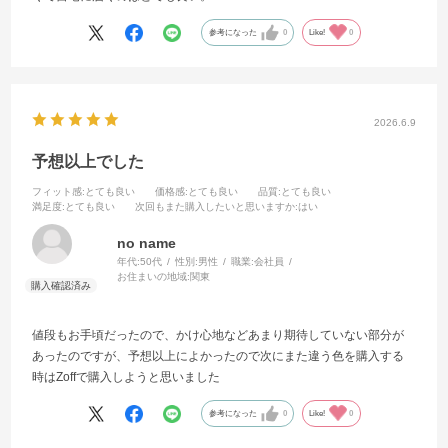
参考になった
0
Like!
0
2026.6.9
予想以上でした
フィット感
:とても良い
価格感
:とても良い
品質
:とても良い
満足度
:とても良い
次回もまた購入したいと思いますか
:はい
no name
年代:
50代
性別:
男性
職業:
会社員
お住まいの地域:
関東
値段もお手頃だったので、かけ心地などあまり期待していない部分が
あったのですが、予想以上によかったので次にまた違う色を購入する
時はZoffで購入しようと思いました
参考になった
0
Like!
0