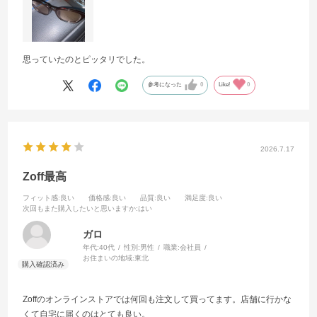
思っていたのとピッタリでした。
参考になった
0
Like!
0
2026.7.17
Zoff最高
フィット感
:良い
価格感
:良い
品質
:良い
満足度
:良い
次回もまた購入したいと思いますか
:はい
ガロ
年代:
40代
性別:
男性
職業:
会社員
お住まいの地域:
東北
Zoffのオンラインストアでは何回も注文して買ってます。店舗に行かな
くて自宅に届くのはとても良い。