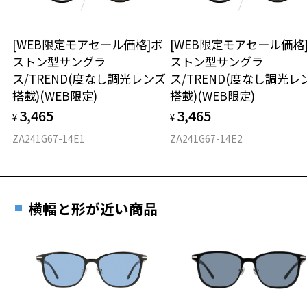
交換される場合は、レンズ代金の他に3,300円(税込)の加工賃を追加で
ウエリントン
頂戴する場合がございます。
店舗でレンズ交換をされるお客様は、商品発送から6ヶ月以内に、ご購
[WEB限定モアセール価格]ボ
[WEB限定モアセール価格
材質
入した商品本体を持参日がわかる「商品発送メール」を店舗スタッフ
ストン型サングラ
ストン型サングラ
にご提示いただければ、初回1回に限り加工賃はかかりませんので、必
ス/TREND(度なし調光レンズ
ス/TREND(度なし調光レ
フロント素材：French Plastic
ずスタッフにご提示ください。
搭載)(WEB限定)
搭載)(WEB限定)
商品発送から6ヶ月を過ぎた場合、又はお客様がお忘れの「商品発送メ
ール」のご提示が無かった場合、レンズ代金の他に加工賃として3,30
3,465
3,465
¥
¥
0円(税込)を頂戴いたしますので、予めご了承ください。
ZA241G67-14E1
ZA241G67-14E2
横幅と形が近い商品