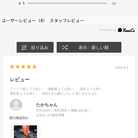
★
1
(0)
ユーザーレビュー
（4）
スタッフレビュー
絞り込み
表示：新しい順
2026.8.4
レビュー
フィット感
:とても良い
価格感
:とても良い
品質
:とても良い
満足度
:とても良い
次回もまた購入したいと思いますか
:はい
たかちゃん
年代:
40代
性別:
男性
職業:
会社員
お住まいの地域:
関東