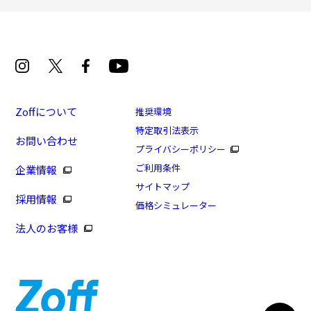
Zoffについて
推奨環境
特定取引法表示
お問い合わせ
プライバシーポリシー
[期間限定価格]SUNCUTGlasses/UV100%CUT
ご利用条件
企業情報
商品番号：ZA241G66-43A3/フレームカラー：ブラウン
サイトマップ
採用情報
(クリア)/単価：￥4,950
価格シミュレーター
法人のお客様
ログインして申し込む
※商品が再入荷された際にメールでお知らせします。
※本サービスは商品の購入をお約束するものではありません。