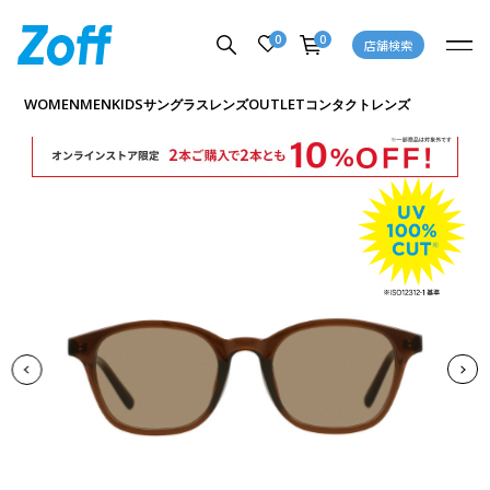
0
0
店舗検索
商品詳細ページへ
WOMEN
MEN
KIDS
OUTLET
サングラス
レンズ
コンタクトレンズ