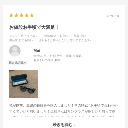
2026.6.9
お値段お手頃で大満足！
フィット感
:とても良い
価格感
:とても良い
品質
:良い
満足度
:とても良い
次回もまた購入したいと思いますか
:はい
Mai
年代:
30代
性別:
男性
職業:
自営業
お住まいの地域:
東海
私が以前、黒縁の眼鏡をを購入しました！その時Zoffお手頃で合わせや
すくていいと思いました！旦那さんはサングラスが欲しいと思って探
してたけどなかなが思うものがなく…たまたまネットでメガネしてる
方を見て、いいなぁーと思ったのがZoffのメガネでそれをきっかけに購
続きを読む