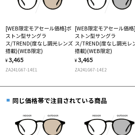
※保証期間内に交換が行われた場合、保証期間は初期の期間から
レンズ枠の材質：プラスチック
延長されません。
テンプルの材質：プラスチック
お持ちのZoffメガネサイズを確認するには？
＜メガネの度数情報がわからない方へ＞
可視光線透過率：40%
紫外線透過率：0.1%以下
安心2 視力測定無料
[WEB限定モアセール価格]ボ
[WEB限定モアセール価格
オンラインストアでフレームのみ購入して、
UV100%CUT ※ISO12312-1基準
ストン型サングラ
ストン型サングラ
実店舗で度付きにできます
仕上がり寸法
視力の変化を早めに発見するために、定期的な視
ス/TREND(度なし調光レンズ
ス/TREND(度なし調光レ
株式会社インターメスティック
ご購入時に「レンズ交換券」をお選びいただくと、実店舗で
力測定をおすすめいたします。
搭載)(WEB限定)
搭載)(WEB限定)
ゾフ・カスタマーサポート
度数を測定のうえ、度付きレンズ（標準セットレンズ）へ無
D 仕上がりの横幅：約142mm
TEL: 0120-013-883
3,465
3,465
料交換いただけます。
¥
¥
E 仕上がりの縦幅：約46mm
安心3 かかり具合調整無料
詳しくはこちら
ZA241G67-14E1
ZA241G67-14E2
＜度付きサングラスに関する注意事項＞
重さ
フレームの歪みやかかり具合の調整・クリーニン
※サングラスの度付きは追加料金がかかります。
実店舗で度数を測定いただけます
グは、全国のZoff店舗にていつでも対応いたしま
※度付きにした場合、元々のレンズ機能、レンズカラーは付きませ
お近くのZoff実店舗にて度数を測定いただけます（無料）。
す。
23.3g
ん。
その際は記入用紙をダウンロードしてお使いください。
※度付きサングラスをお求めの際は、レンズ選択画面で度数入力後、
同じ価格帯で注目されている商品
※メガネ：デモレンズを外した重さ
レンズの種類、機能、カラーを再度お選びください。
※サングラス：レンズ込みの重さ
※着脱式サングラス：デモレンズ、アタッチメント込みの重さ
ダウンロード
もっと見る
＜実店舗でサングラスまたはパッケージ商品等のレンズ交換について
＞
タイプ
2024年3月1日から、店舗にて商品をお持ち込みいただいても、レンズ