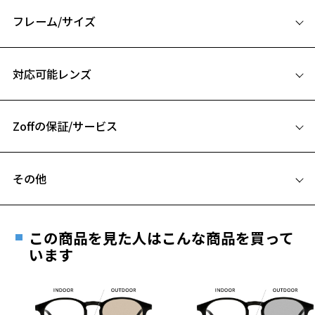
シーズンレスにユニセックス(男女兼用)でお使いいただけます。
フレーム/サイズ
定番レンズカラーのブラックとブラウンは濃いめ、薄めの展開をし
サイズ
アウトドアから普段使いまで幅広いシーンに対応。
対応可能レンズ
ぬけ感のあるグリーンやブルーで、コーディネートのワンポイント
50□21-145
に。
A 片方のレンズ横幅：50mm
※柄や色味の出方に個体差があり、画像と異なる場合がございます。
Zoffの保証/サービス
B ブリッジ(鼻部分)の横幅：21mm
C テンプル(つる)の長さ：145mm
サングラス ページをみる
フレームとレンズの合計料金を知りたい方へ
その他
【使用上の注意】
Zoffならではの安心サポート
価格シミュレーターはこちら
■高温(60℃以上)環境や急激な温度差は変形、表面層のひび割れの原
遠近両用はZoffオンラインストアでは販売しておりません。
因となります。炎天下の車内や砂浜等に放置しない様ご注意くださ
ご希望のお客さまは、「レンズ交換券」をお選びのうえ、
い。
この商品を見た人はこんな商品を買って
安心1 フレーム１年間品質保証
■傷をつけるような金属と一緒にしまわないようご注意ください。
最寄りのZoff実店舗にてレンズをお買い求めください。
います
※サングラスやパッケージ品では「レンズ交換券」はお選び
商品不良により生じた破損等の不具合は、お渡し
品名：サングラス
いただけません。「度無し」をお選びいただき実店舗へご相
日または発送日より１年間修理又は交換させて頂
レンズの材質：プラスチック（コーティング）
談ください。
きます。
レンズカラー：Z-AMBER_BR60F/ブラウン系