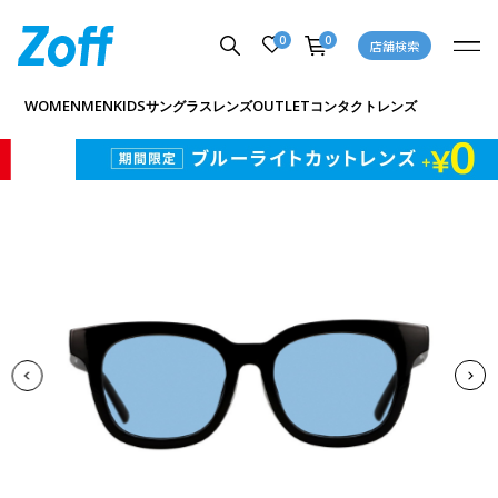
0
0
店舗検索
商品詳細ページへ
WOMEN
MEN
KIDS
OUTLET
サングラス
レンズ
コンタクトレンズ