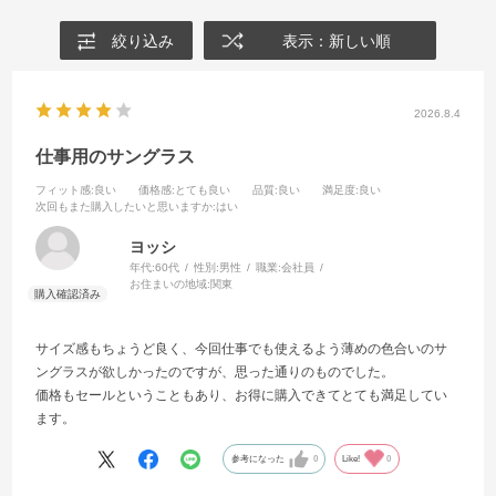
絞り込み
表示：新しい順
2026.8.4
仕事用のサングラス
フィット感
:良い
価格感
:とても良い
品質
:良い
満足度
:良い
次回もまた購入したいと思いますか
:はい
ヨッシ
年代:
60代
性別:
男性
職業:
会社員
お住まいの地域:
関東
サイズ感もちょうど良く、今回仕事でも使えるよう薄めの色合いのサ
ングラスが欲しかったのですが、思った通りのものでした。
価格もセールということもあり、お得に購入できてとても満足してい
ます。
参考になった
0
Like!
0