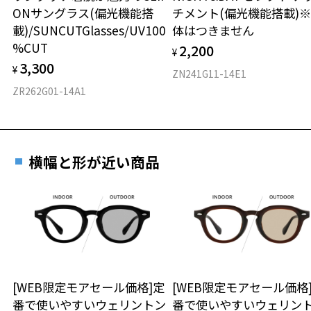
ONサングラス(偏光機能搭
チメント(偏光機能搭載)
載)/SUNCUTGlasses/UV100
体はつきません
フロント素材：French Plastic
%CUT
2,200
¥
3,300
¥
ZN241G11-14E1
ZR262G01-14A1
横幅と形が近い商品
[WEB限定モアセール価格]定
[WEB限定モアセール価格
番で使いやすいウェリントン
番で使いやすいウェリン