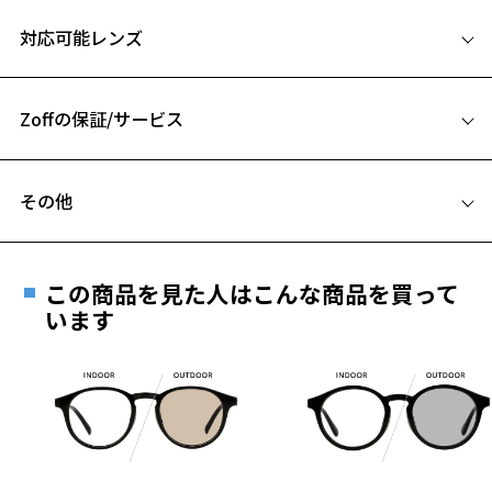
サイズ
対応可能レンズ
定番レンズカラーのブラックとブラウンは濃いめ、薄めの展開をし
52□19-145
アウトドアから普段使いまで幅広いシーンに対応。
A 片方のレンズ横幅：52mm
ぬけ感のあるグリーンやブルーで、コーディネートのワンポイント
に。
Zoffの保証/サービス
B ブリッジ(鼻部分)の横幅：19mm
C テンプル(つる)の長さ：145mm
高い紫外線カット率(99.9%カット)で日差しが強くなる
フレームとレンズの合計料金を知りたい方へ
これからの季節におすすめのサングラスです。
その他
Zoffならではの安心サポート
価格シミュレーターはこちら
サングラスページをみる
遠近両用はZoffオンラインストアでは販売しておりません。
ご希望のお客さまは、「レンズ交換券」をお選びのうえ、
＜度付きサングラスに関する注意事項＞
この商品を見た人はこんな商品を買って
安心1 フレーム１年間品質保証
※サングラスの度付きは追加料金がかかります。
最寄りのZoff実店舗にてレンズをお買い求めください。
います
※度付きにした場合、レンズ色、機能が変更となります。
※サングラスやパッケージ品では「レンズ交換券」はお選び
商品不良により生じた破損等の不具合は、お渡し
※度付きサングラスをお求めの際は、レンズ選択画面にて度数入力
いただけません。「度無し」をお選びいただき実店舗へご相
日または発送日より１年間修理又は交換させて頂
後、レンズオプションでカラーをお選びください。
談ください。
きます。
※保証期間内に交換が行われた場合、保証期間は初期の期間から
品名：サングラス
延長されません。
レンズの材質：プラスチック(コーティング)
お持ちのZoffメガネサイズを確認するには？
＜メガネの度数情報がわからない方へ＞
レンズ枠の材質：プラスチック(塗装)