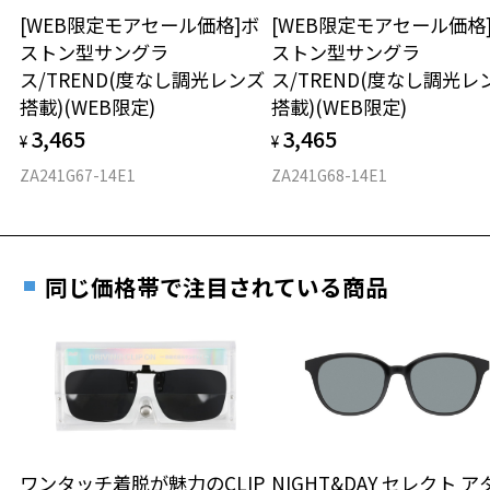
テンプルの材質：プラスチック(塗装)
安心2 視力測定無料
[WEB限定モアセール価格]ボ
[WEB限定モアセール価格
オンラインストアでフレームのみ購入して、
可視光線透過率：60%
ストン型サングラ
ストン型サングラ
実店舗で度付きにできます
紫外線透過率：0.1%以下 (紫外線カット率：99.9%以上)
仕上がり寸法
視力の変化を早めに発見するために、定期的な視
ス/TREND(度なし調光レンズ
ス/TREND(度なし調光レ
レンズカラー：Z-AMBER_BR85F / ブルー / パープル系
ご購入時に「レンズ交換券」をお選びいただくと、実店舗で
力測定をおすすめいたします。
搭載)(WEB限定)
搭載)(WEB限定)
使用上の注意：高温のところに置いたり、傷をつけるような金属と一
度数を測定のうえ、度付きレンズ（標準セットレンズ）へ無
D 仕上がりの横幅：約149mm
緒にしまわないようご注意下さい。
3,465
3,465
料交換いただけます。
¥
¥
E 仕上がりの縦幅：約52mm
安心3 かかり具合調整無料
詳しくはこちら
ZA241G67-14E1
ZA241G68-14E1
＜実店舗でサングラスまたはパッケージ商品等のレンズ交換について
重さ
フレームの歪みやかかり具合の調整・クリーニン
＞
実店舗で度数を測定いただけます
グは、全国のZoff店舗にていつでも対応いたしま
2024年3月1日から、店頭に商品をお持ち込みいただいて、レンズ交換
お近くのZoff実店舗にて度数を測定いただけます（無料）。
す。
31.3g
をされる場合は、レンズ代金の他に3,300円(税込)の加工賃を追加で頂
その際は記入用紙をダウンロードしてお使いください。
戴する場合がございます。
同じ価格帯で注目されている商品
※メガネ：デモレンズを外した重さ
店頭でレンズ交換をされるお客様は、商品発送から6か月以内に、ご購
※サングラス：レンズ込みの重さ
入した商品本体と発送日がわかる【商品発送メール】を店頭スタッフ
※着脱式サングラス：デモレンズ、アタッチメント込みの重さ
ダウンロード
もっと見る
にご提示いだければ、初回に限り加工賃はかかりませんので、必ずス
タッフにご提示ください。
タイプ
商品発送から6か月を過ぎた場合、又はお客様からの【商品発送メー
ル】のご提示が無かった場合、レンズ代金の他に加工賃として3,300
ウエリントン
円(税込)を頂戴いたしますので、予めご了承ください。
ワンタッチ着脱が魅力のCLIP
NIGHT&DAY セレクト ア
材質