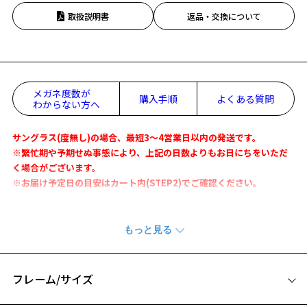
取扱説明書
返品・交換について
メガネ度数が
購入手順
よくある質問
わからない方へ
サングラス(度無し)の場合、最短3～4営業日以内の発送です。
※繁忙期や予期せぬ事態により、上記の日数よりもお日にちをいただ
く場合がございます。
※お届け予定日の目安はカート内(STEP2)でご確認ください。
大人気のWEB限定サングラスに新作が登場!!
ワイドなフレームが特徴的なウェリントン型サングラス。
大き目のデザインがこなれた印象に。
かけ心地にこだわり、軽量で柔軟性に富んだ素材を使用しています。
フレーム/サイズ
豊富なカラー展開で幅広いスタイルと相性抜群。
シーズンレスにユニセックス(男女兼用)でお使いいただけます。