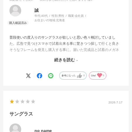
誠
年代:
40代
性別:
男性
職業:
会社員
お住まいの地域:
北海道
普段使いの度入りのサングラスが欲しいと思い色々検討していまし
た。広告で見つけスマホで試着出来る事に驚きつつ探して行くと良さ
そうなフレームを発見し購入する事に。届いた完成品と試着のメガネ
フレームの大きさの感じもほぼ同じで感心しました。自分のメガネの
続きを読む
度が分かるなら家で簡単に作れるこのサービスも選択肢の一つであり
だと思います。
参考になった
0
Like!
0
2026.7.17
サングラス
no name