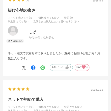
2026.8.4
掛け心地の良さ
フィット感
:とても良い
価格感
:とても良い
品質
:良い
満足度
:とても良い
次回もまた購入したいと思いますか
:はい
しげ
年代:
50代
性別:
男性
ネット注文で試着せずに購入しましたが、意外にも掛け心地が良くお
気に入りです。
参考になった
0
Like!
0
2026.7.21
ネットで初めて購入
フィット感
:とても良い
価格感
:とても良い
品質
:とても良い
満足度
:とても良い
次回もまた購入したいと思いますか
:はい