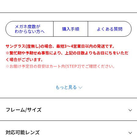
メガネ度数が
購入手順
よくある質問
わからない方へ
サングラス(度無し)の場合、最短3～4営業日以内の発送です。
※繁忙期や予期せぬ事態により、上記の日数よりもお日にちをいただ
く場合がございます。
※お届け予定日の目安はカート内(STEP2)でご確認ください。
『Zoff PEANUTS COLLECTION』
うめだスヌーピーフェスティバル2024にて先行発売したサングラスが
登場！
様々な表情のスヌーピーがぎゅぎゅっと詰まったにぎやかなサングラ
フレーム/サイズ
ス。
軽量でかけ心地も抜群な使いやすい定番のウェリントン型です。
サイズ
対応可能レンズ
PEANUT COLLECTION 特設ページはこちら