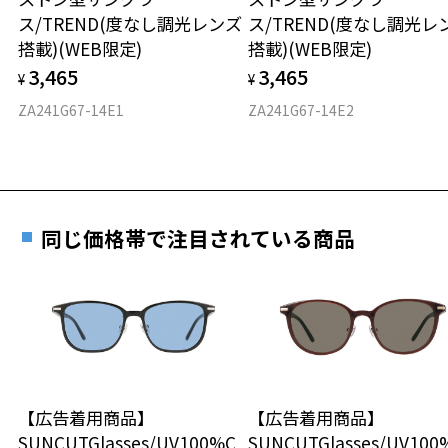
実店舗で度付きにできます
＞
仕上がり寸法
視力の変化を早めに発見するために、定期的な視
ス/TREND(度なし調光レンズ
ス/TREND(度なし調光レ
2024年3月1日から、店頭に商品をお持ち込みいただいて、レンズ交換
ご購入時に「レンズ交換券」をお選びいただくと、実店舗で
力測定をおすすめいたします。
搭載)(WEB限定)
搭載)(WEB限定)
をされる場合は、レンズ代金の他に3,300円(税込)の加工賃を追加で頂
度数を測定のうえ、度付きレンズ（標準セットレンズ）へ無
D 仕上がりの横幅：約146mm
戴する場合がございます。
3,465
3,465
料交換いただけます。
¥
¥
E 仕上がりの縦幅：約49mm
安心3 かかり具合調整無料
店頭でレンズ交換をされるお客様は、商品発送から6か月以内に、ご購
詳しくはこちら
ZA241G67-14E1
ZA241G67-14E2
入した商品本体と発送日がわかる【商品発送メール】を店頭スタッフ
重さ
フレームの歪みやかかり具合の調整・クリーニン
にご提示いだければ、初回に限り加工賃はかかりませんので、必ずス
実店舗で度数を測定いただけます
グは、全国のZoff店舗にていつでも対応いたしま
タッフにご提示ください。
お近くのZoff実店舗にて度数を測定いただけます（無料）。
す。
25.1g
商品発送から6か月を過ぎた場合、又はお客様からの【商品発送メー
その際は記入用紙をダウンロードしてお使いください。
ル】のご提示が無かった場合、レンズ代金の他に加工賃として3,300
※メガネ：デモレンズを外した重さ
円(税込)を頂戴いたしますので、予めご了承ください。
同じ価格帯で注目されている商品
※サングラス：レンズ込みの重さ
※着脱式サングラス：デモレンズ、アタッチメント込みの重さ
ダウンロード
もっと見る
タイプ
ウエリントン
材質
【広告着用商品】
【広告着用商品】
SUNCUTGlasses/UV100%C
SUNCUTGlasses/UV100
フロント素材：French Plastic