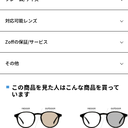
華奢でシンプルなデザインのカラーレンズサングラス
サイズ
対応可能レンズ
【デザイン】
47□21-145
丸みのあるデザインに直線的なデザインを合わせることで、クラシッ
A 片方のレンズ横幅：47mm
クだけど現代っぽい雰囲気を演出してくれます。
フロントとのバランスを考えたデザインでユニセックスでお使いいた
Zoffの保証/サービス
B ブリッジ(鼻部分)の横幅：21mm
だけます。
C テンプル(つる)の長さ：145mm
一部カラーは調光レンズを組み合わせているので室内ではメガネ、屋
フレームとレンズの合計料金を知りたい方へ
外ではサングラスに。
その他
Zoffならではの安心サポート
価格シミュレーターはこちら
【カラー】
遠近両用はZoffオンラインストアでは販売しておりません。
ZA241G04-14E1：シンプルで使いやすさ抜群のブラック。
ご希望のお客さまは、「レンズ交換券」をお選びのうえ、
ZA241G04-14E2：ブラック×こなれ感のあるブルー系レンズ。
この商品を見た人はこんな商品を買って
安心1 フレーム１年間品質保証
ZA241G04-14E3：調光レンズを搭載した、どんな服装にも合わせやす
最寄りのZoff実店舗にてレンズをお買い求めください。
います
いブラック。★調光レンズ
※サングラスやパッケージ品では「レンズ交換券」はお選び
商品不良により生じた破損等の不具合は、お渡し
ZA241G04-14E4：調光レンズを搭載した、男女問わず使いやすいブラ
いただけません。「度無し」をお選びいただき実店舗へご相
日または発送日より１年間修理又は交換させて頂
ック。★調光レンズ
談ください。
きます。
ZA241G04-49A1：肌なじみの良いブラウン。
※保証期間内に交換が行われた場合、保証期間は初期の期間から
ZA241G04-50A1：透明感が美しいクリア系イエロー。
延長されません。