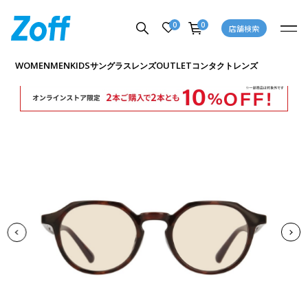
0
0
店舗検索
商品詳細ページへ
WOMEN
MEN
KIDS
OUTLET
サングラス
レンズ
コンタクトレンズ