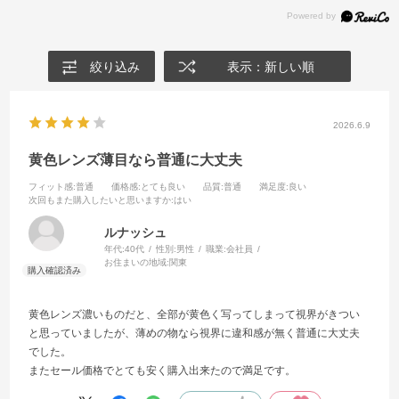
絞り込み
表示：新しい順
2026.6.9
黄色レンズ薄目なら普通に大丈夫
フィット感
:普通
価格感
:とても良い
品質
:普通
満足度
:良い
次回もまた購入したいと思いますか
:はい
ルナッシュ
年代:
40代
性別:
男性
職業:
会社員
お住まいの地域:
関東
黄色レンズ濃いものだと、全部が黄色く写ってしまって視界がきつい
と思っていましたが、薄めの物なら視界に違和感が無く普通に大丈夫
でした。
またセール価格でとても安く購入出来たので満足です。