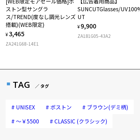
[WEB限定モアセール価格]ボ
【広告着用商品】
にご提示いだければ、初回に限り加工賃はかかりませんので、必ずス
ストン型サングラ
SUNCUTGlasses/UV100
タッフにご提示ください。
ス/TREND(度なし調光レンズ
UT
商品発送から6か月を過ぎた場合、又はお客様からの【商品発送メー
ル】のご提示が無かった場合、レンズ代金の他に加工賃として3,300
搭載)(WEB限定)
9,900
¥
円(税込)を頂戴いたしますので、予めご了承ください。
3,465
¥
ZA181G05-43A2
※アウトレット商品は、販売から一定期間経過した商品などです。キ
ZA241G68-14E1
ズ、汚れなどがあるB級品ではございません。
TAG
／ タグ
#
#
#
UNISEX
ボストン
ブラウン(デミ柄)
#
#
～￥5500
CLASSIC (クラシック)