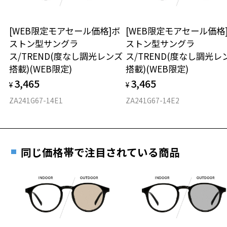
お持ちのZoffメガネサイズを確認するには？
＜メガネの度数情報がわからない方へ＞
【スタイリングポイント】
かけるだけでクラシックだけど現代っぽさのある絶妙な雰囲気を演出
安心2 視力測定無料
[WEB限定モアセール価格]ボ
[WEB限定モアセール価格
オンラインストアでフレームのみ購入して、
してくれます。
ストン型サングラ
ストン型サングラ
実店舗で度付きにできます
トレンドのライトカラーレンズで春夏のスタイリングにもおすすめで
仕上がり寸法
視力の変化を早めに発見するために、定期的な視
ス/TREND(度なし調光レンズ
ス/TREND(度なし調光レ
す。
ご購入時に「レンズ交換券」をお選びいただくと、実店舗で
力測定をおすすめいたします。
搭載)(WEB限定)
搭載)(WEB限定)
度数を測定のうえ、度付きレンズ（標準セットレンズ）へ無
D 仕上がりの横幅：約137mm
【調光レンズとは】
3,465
3,465
料交換いただけます。
¥
¥
E 仕上がりの縦幅：約44mm
安心3 かかり具合調整無料
調光レンズとは、紫外線の量によってレンズの色の濃度が変化するレ
詳しくはこちら
ZA241G67-14E1
ZA241G67-14E2
ンズです。
重さ
フレームの歪みやかかり具合の調整・クリーニン
屋外に出て紫外線が当たるとカラーレンズに変化し、屋内などの紫外
実店舗で度数を測定いただけます
グは、全国のZoff店舗にていつでも対応いたしま
線が当たらない場所ではクリアなレンズに戻ります。
お近くのZoff実店舗にて度数を測定いただけます（無料）。
す。
20.7g
メガネとサングラスを掛け替える手間が無く、1本で2通りの活躍をし
その際は記入用紙をダウンロードしてお使いください。
ます。
同じ価格帯で注目されている商品
※メガネ：デモレンズを外した重さ
※サングラス：レンズ込みの重さ
※柄や色味の出方に個体差があり、画像と異なる場合がございます。
※着脱式サングラス：デモレンズ、アタッチメント込みの重さ
ダウンロード
もっと見る
CLASSIC(クラシック)特集ページをみる
タイプ
＜度付きサングラスに関する注意事項＞
ボストン
※サングラスの度付きは追加料金がかかります。