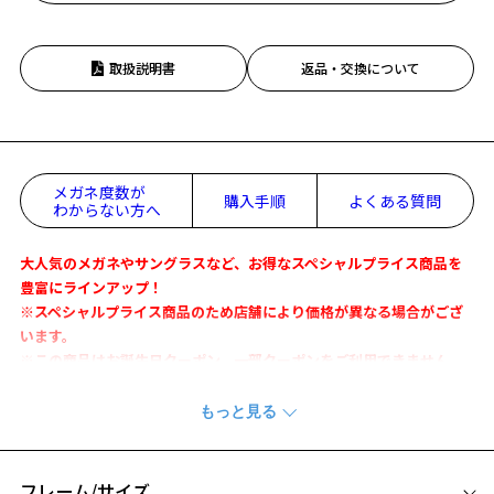
取扱説明書
返品・交換について
メガネ度数が
購入手順
よくある質問
わからない方へ
大人気のメガネやサングラスなど、お得なスペシャルプライス商品を
豊富にラインアップ！
※スペシャルプライス商品のため店舗により価格が異なる場合がござ
います。
※この商品はお誕生日クーポン、一部クーポンをご利用できません。
サングラス(度無し)の場合、最短3～4営業日以内の発送です。
※繁忙期や予期せぬ事態により、上記の日数よりもお日にちをいただ
く場合がございます。
※お届け予定日の目安はカート内(STEP2)でご確認ください。
フレーム/サイズ