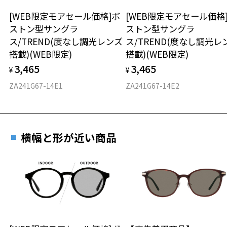
※度付きにした場合、レンズ色、機能が変更となります。
[WEB限定モアセール価格]ボ
[WEB限定モアセール価格
材質
※度付きサングラスをお求めの際は、レンズ選択画面にて度数入力
ストン型サングラ
ストン型サングラ
後、レンズオプションでカラーをお選びください。
ス/TREND(度なし調光レンズ
ス/TREND(度なし調光レ
フロント素材：French Plastic
搭載)(WEB限定)
搭載)(WEB限定)
品名：サングラス
レンズの材質：プラスチック(コーティング)
3,465
3,465
¥
¥
レンズ枠の材質：プラスチック(塗装)
ZA241G67-14E1
ZA241G67-14E2
テンプルの材質：プラスチック(塗装)
お気に入り
可視光線透過率：74%
紫外線透過率：0.1%以下(紫外線カット率：99.9%以上)
レンズカラー：カナリア / ブラウン系
お気に入りに追加済です。
使用上の注意：高温のところに置いたり、傷をつけるような金属と一
横幅と形が近い商品
お気に入りリストは
こちら
緒にしまわないようご注意下さい。
＜実店舗でサングラスまたはパッケージ商品等のレンズ交換について
＞
2024年3月1日から、店頭に商品をお持ち込みいただいて、レンズ交換
をされる場合は、レンズ代金の他に3,300円(税込)の加工賃を追加で頂
戴する場合がございます。
店頭でレンズ交換をされるお客様は、商品発送から6か月以内に、ご購
入した商品本体と発送日がわかる【商品発送メール】を店頭スタッフ