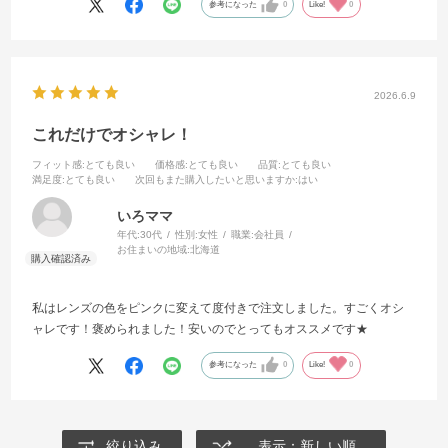
参考になった
0
Like!
0
2026.6.9
これだけでオシャレ！
フィット感
:とても良い
価格感
:とても良い
品質
:とても良い
満足度
:とても良い
次回もまた購入したいと思いますか
:はい
いろママ
年代:
30代
性別:
女性
職業:
会社員
お住まいの地域:
北海道
私はレンズの色をピンクに変えて度付きで注文しました。すごくオシ
ャレです！褒められました！安いのでとってもオススメです★
参考になった
0
Like!
0
絞り込み
表示：新しい順