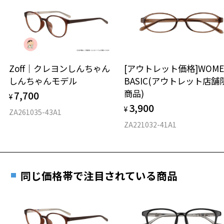
日または発送日より１年間修理又は交換させて頂
談ください。
きます。
Zoff | Sanrio characters 特設ページはこちら
※保証期間内に交換が行われた場合、保証期間は初期の期間から
延長されません。
お持ちのZoffメガネサイズを確認するには？
＜メガネの度数情報がわからない方へ＞
安心2 視力測定無料
Zoff｜クレヨンしんちゃん
[アウトレット価格]WOME
オンラインストアでフレームのみ購入して、
しんちゃんモデル
BASIC(アウトレット店舗
実店舗で度付きにできます
仕上がり寸法
視力の変化を早めに発見するために、定期的な視
商品)
7,700
ご購入時に「レンズ交換券」をお選びいただくと、実店舗で
¥
力測定をおすすめいたします。
3,900
度数を測定のうえ、度付きレンズ（標準セットレンズ）へ無
¥
D 仕上がりの横幅：約138mm
ZA261035-43A1
料交換いただけます。
E 仕上がりの縦幅：約46mm
安心3 かかり具合調整無料
ZA221032-41A1
詳しくはこちら
重さ
フレームの歪みやかかり具合の調整・クリーニン
実店舗で度数を測定いただけます
グは、全国のZoff店舗にていつでも対応いたしま
お近くのZoff実店舗にて度数を測定いただけます（無料）。
す。
15.3g
同じ価格帯で注目されている商品
その際は記入用紙をダウンロードしてお使いください。
※メガネ：デモレンズを外した重さ
※サングラス：レンズ込みの重さ
※着脱式サングラス：デモレンズ、アタッチメント込みの重さ
ダウンロード
もっと見る