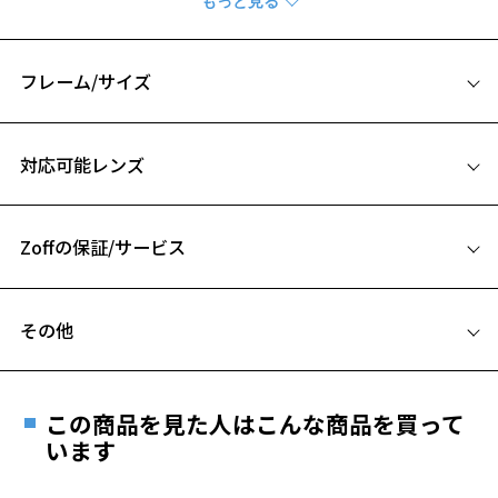
シナモロールをイメージしたカラーと明るいデザイン。
【デザイン】
フレーム/サイズ
好きなキャラクターと玉型から選べるサンリオキャラクターズコレク
ション。
サイズ
トレンドを抑えたウェリントンシェイプで、ファッションとしても楽
対応可能レンズ
しめるモデルです。
52□18-145
丁番部分の立体的なハートとキャラクターの刻印がとってもキュー
A 片方のレンズ横幅：52mm
ト。
かわいらしい形状のつる先には、シナモロールのフェイスパーツがつ
Zoffの保証/サービス
B ブリッジ(鼻部分)の横幅：18mm
いています。
C テンプル(つる)の長さ：145mm
シナモロールをイメージしたカラーリングで、明るい印象に。
フレームとレンズの合計料金を知りたい方へ
お気に入り
※ZA241061（マイメロディ モデル）、ZA241063（クロミ モデル）同
その他
型
Zoffならではの安心サポート
価格シミュレーターはこちら
遠近両用はZoffオンラインストアでは販売しておりません。
【付属品】メガネケースとメガネ拭き付き
お気に入りに追加済です。
ご希望のお客さまは、「レンズ交換券」をお選びのうえ、
全てのメガネ・サングラスに、オリジナルのメガネケースとメガネ拭
お気に入りリストは
こちら
この商品を見た人はこんな商品を買って
安心1 フレーム１年間品質保証
きがセット。
最寄りのZoff実店舗にてレンズをお買い求めください。
います
※サングラスやパッケージ品では「レンズ交換券」はお選び
商品不良により生じた破損等の不具合は、お渡し
※柄や色味の出方に個体差があり、画像と異なる場合がございます。
いただけません。「度無し」をお選びいただき実店舗へご相