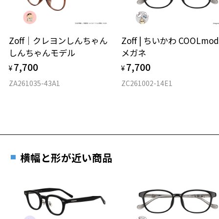
タイプ
ウエリントン
Zoff｜クレヨンしんちゃん
Zoff | ちいかわ COOLmod
しんちゃんモデル
メガネ
材質
7,700
7,700
¥
¥
フロント素材：French Plastic
ZA261035-43A1
ZC261002-14E1
横幅と形が近い商品