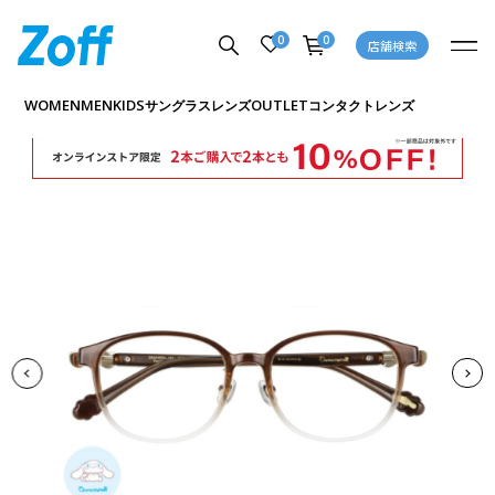
0
0
店舗検索
商品詳細ページへ
WOMEN
MEN
KIDS
OUTLET
サングラス
レンズ
コンタクトレンズ