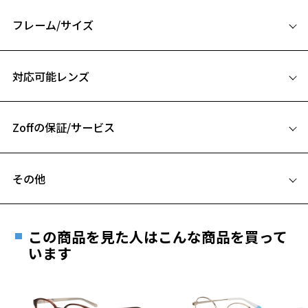
SPORTS メガネ 特集ページをみる
フレーム/サイズ
※柄や色味の出方に個体差があり、画像と異なる場合がございます。
サイズ
対応可能レンズ
56□18-145
A 片方のレンズ横幅：56mm
Zoffの保証/サービス
B ブリッジ(鼻部分)の横幅：18mm
C テンプル(つる)の長さ：145mm
フレームとレンズの合計料金を知りたい方へ
お気に入り
その他
Zoffならではの安心サポート
価格シミュレーターはこちら
お気に入りに追加済です。
遠近両用はZoffオンラインストアでは販売しておりません。
お気に入りリストは
こちら
ご希望のお客さまは、「レンズ交換券」をお選びのうえ、
この商品を見た人はこんな商品を買って
安心1 フレーム１年間品質保証
最寄りのZoff実店舗にてレンズをお買い求めください。
います
※サングラスやパッケージ品では「レンズ交換券」はお選び
商品不良により生じた破損等の不具合は、お渡し
いただけません。「度無し」をお選びいただき実店舗へご相
日または発送日より１年間修理又は交換させて頂
談ください。
きます。