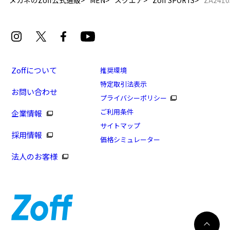
メガネのZoff公式通販
MEN
スクエア
Zoff SPORTS
ZA2410
Zoffについて
推奨環境
特定取引法表示
お問い合わせ
[再値下げセール価格]アクティブシーンにおすすめメ
プライバシーポリシー
ガネ/Zoff SPORTS
ご利用条件
企業情報
商品番号：ZA241054-72E1/フレームカラー：ブルー(ネ
サイトマップ
採用情報
イビー)/単価：￥5,940
価格シミュレーター
法人のお客様
ログインして申し込む
※商品が再入荷された際にメールでお知らせします。
※本サービスは商品の購入をお約束するものではありません。
※ご希望の商品が再入荷しない場合もございますので予めご了承ください。
※「再入荷お知らせメール」はZoffオンラインストアで取り扱っている商品が対象