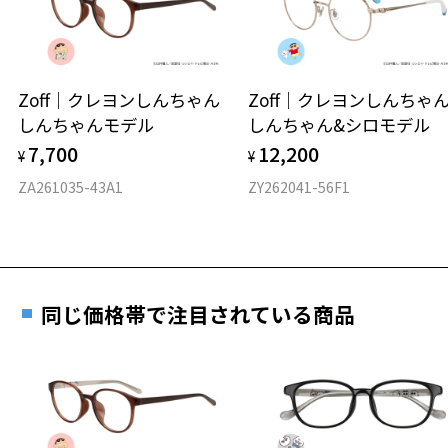
※保証期間内に交換が行われた場合、保証期間は初期の期間から
延長されません。
お持ちのZoffメガネサイズを確認するには？
＜メガネの度数情報がわからない方へ＞
安心2 視力測定無料
Zoff｜クレヨンしんちゃん
Zoff｜クレヨンしんち
オンラインストアでフレームのみ購入して、
しんちゃんモデル
しんちゃん&シロモデル
実店舗で度付きにできます
仕上がり寸法
視力の変化を早めに発見するために、定期的な視
7,700
12,200
ご購入時に「レンズ交換券」をお選びいただくと、実店舗で
¥
¥
力測定をおすすめいたします。
度数を測定のうえ、度付きレンズ（標準セットレンズ）へ無
D 仕上がりの横幅：約139mm
ZA261035-43A1
ZY262041-56F1
料交換いただけます。
E 仕上がりの縦幅：約35mm
安心3 かかり具合調整無料
詳しくはこちら
重さ
フレームの歪みやかかり具合の調整・クリーニン
実店舗で度数を測定いただけます
グは、全国のZoff店舗にていつでも対応いたしま
お近くのZoff実店舗にて度数を測定いただけます（無料）。
す。
12g
同じ価格帯で注目されている商品
その際は記入用紙をダウンロードしてお使いください。
※メガネ：デモレンズを外した重さ
※サングラス：レンズ込みの重さ
※着脱式サングラス：デモレンズ、アタッチメント込みの重さ
ダウンロード
もっと見る
タイプ