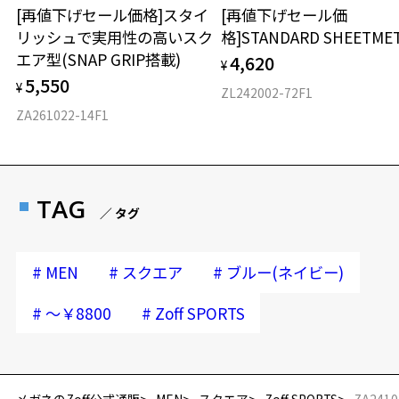
[再値下げセール価格]スタイ
[再値下げセール価
リッシュで実用性の高いスク
格]STANDARD SHEETME
エア型(SNAP GRIP搭載)
4,620
¥
5,550
¥
ZL242002-72F1
ZA261022-14F1
TAG
／ タグ
#
#
#
MEN
スクエア
ブルー(ネイビー)
#
#
～￥8800
Zoff SPORTS
再入荷お知らせメールのお申し込み
「再入荷お知らせメール」はZoffオンラインストア会員さまのみ対象となります。