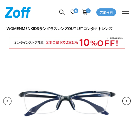
0
0
店舗検索
商品詳細ページへ
WOMEN
MEN
KIDS
OUTLET
サングラス
レンズ
コンタクトレンズ