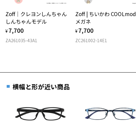
スクエア
Zoff｜クレヨンしんちゃん
Zoff | ちいかわ COOLmod
しんちゃんモデル
メガネ
材質
7,700
7,700
¥
¥
フロント素材：French Plastic
ZA261035-43A1
ZC261002-14E1
横幅と形が近い商品