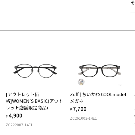
そ
じ
ま
遠
都
ご
そ
最
ェ
※
せ
※
「
Z
＜
オ
実
入荷お知らせメールのお申し込み
[アウトレット価
Zoff | ちいかわ COOLmodel
ご
仕
格]WOMEN’S BASIC(アウト
メガネ
入荷お知らせメール」はZoffオンラインストア会員さまのみ対象となります。
の
レット店舗限定商品)
7,700
度
D
¥
4,900
詳
E
¥
ZC261002-14E1
ZC222007-14F1
実
重
お