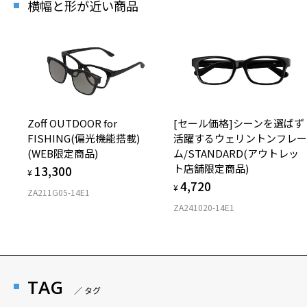
横幅と形が近い商品
Zoff OUTDOOR for
[セール価格]シーンを選ばず
FISHING(偏光機能搭載)
活躍するウェリントンフレ
(WEB限定商品)
ム/STANDARD(アウトレッ
ト店舗限定商品)
13,300
¥
4,720
¥
ZA211G05-14E1
ZA241020-14E1
TAG
／ タグ