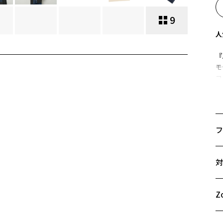
9
人
『
モ
フ
こ
め
【
フ
や
コ
サ
対
【
49
シ
A
ル
B
Z
C
【
独