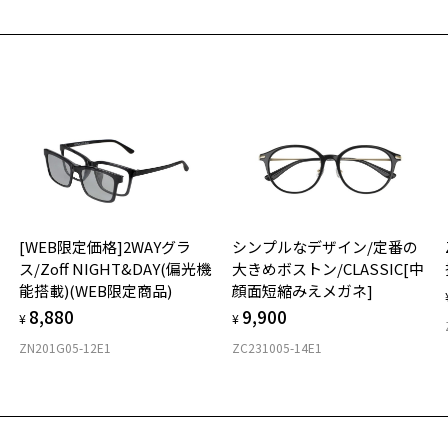
お気に入り
そ
23
ff｜HIKARI SHIBATA
商品詳細ページへ
※
番号：ZA241044-12A1/フレームカラー：グレー(クリア)/単価：￥11,
お気に入りに追加済です。
※
※
お気に入りリストは
こちら
ログインして申し込む
タ
品が再入荷された際にメールでお知らせします。
サービスは商品の購入をお約束するものではありません。
希望の商品が再入荷しない場合もございますので予めご了承ください。
材
再入荷お知らせメール」はZoffオンラインストアで取り扱っている商品が対象となります。
舗への再入荷ではございませんのでご了承ください。
[WEB限定価格]2WAYグラ
シンプルなデザイン/定番の
気商品に関しては、メール配信後、即完売する場合がございます。
フ
ス/Zoff NIGHT&DAY(偏光機
大きめボストン/CLASSIC[中
能搭載)(WEB限定商品)
顔面短縮みえメガネ]
8,880
9,900
¥
¥
ZN201G05-12E1
ZC231005-14E1