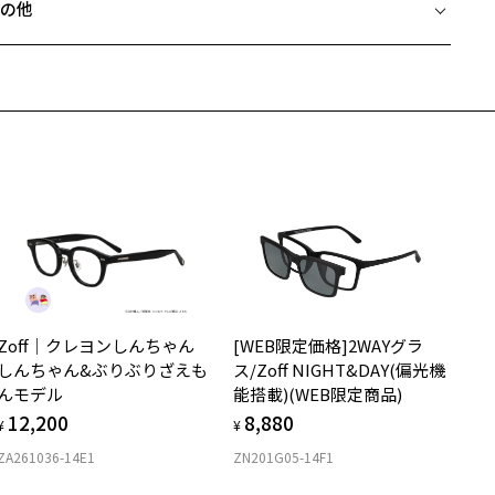
の他
めとするSNSで発信し、絶大な人気を誇る。
Zoffならではの安心サポート
価格シミュレーターはこちら
た、モデル活動に加えてフォトグラファーとしての一面も併せ持ち、
近両用はZoffオンラインストアでは販売しておりません。
内外含め写真展を開催。
希望のお客さまは、「レンズ交換券」をお選びのうえ、
の他、映像やアパレルなど様々な形でクリエティブする新たなプロジ
安心1 フレーム１年間品質保証
寄りのZoff実店舗にてレンズをお買い求めください。
クト”Haim”を立ち上げる。
サングラスやパッケージ品では「レンズ交換券」はお選びいただけま
商品不良により生じた破損等の不具合は、お渡し日または発送
ん。
日より１年間修理又は交換させて頂きます。
柄や色味の出方に個体差があり、画像と異なる場合がございます。
度無し」をお選びいただき実店舗へご相談ください。
※保証期間内に交換が行われた場合、保証期間は初期の期間から延長されま
せん。
off｜HIKARI SHIBATA 特設ページをみる
安心2 視力測定無料
メガネの度数情報がわからない方へ＞
お持ちのZoffメガネサイズを確認するには？
視力の変化を早めに発見するために、定期的な視力測定をおす
ンラインストアでフレームのみ購入して、
すめいたします。
店舗で度付きにできます
Zoff｜クレヨンしんちゃん
[WEB限定価格]2WAYグラ
購入時に「レンズ交換券」をお選びいただくと、実店舗で度数を測定
上がり寸法
安心3 かかり具合調整無料
しんちゃん&ぶりぶりざえも
ス/Zoff NIGHT&DAY(偏光機
うえ、
んモデル
能搭載)(WEB限定商品)
付きレンズ（標準セットレンズ）へ無料交換いただけます。
 仕上がりの横幅：約142mm
フレームの歪みやかかり具合の調整・クリーニングは、全国の
12,200
8,880
しくはこちら
 仕上がりの縦幅：約42mm
¥
¥
Zoff店舗にていつでも対応いたします。
ZA261036-14E1
ZN201G05-14F1
店舗で度数を測定いただけます
さ
近くのZoff実店舗にて度数を測定いただけます（無料）。