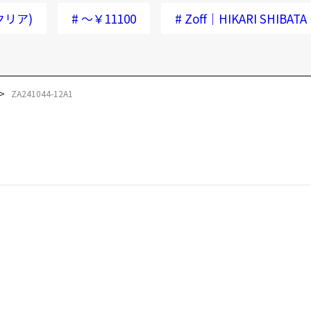
クリア)
#
～￥11100
#
Zoff｜HIKARI SHIBATA
ZA241044-12A1