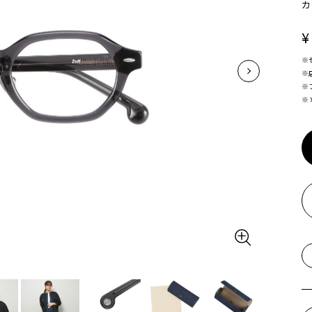
カ
¥
※
※
※
※