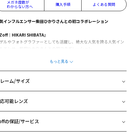
メガネ度数が
購入手順
よくある質問
わからない方へ
気インフルエンサー柴田ひかりさんとの初コラボレーション
Zoff｜HIKARI SHIBATA』
デルやフォトグラファーとしても活躍し、絶大な人気を誇る人気イン
ルエンサー柴田ひかりさんとの初コラボレーション。
だわりが詰まった個性を引き出すデザインは、メガネ上級者におすす
。秋コーデのアクセントに最適なラインアップ。
デザイン】HEXAGON
レーム/サイズ
やボリュームがある多角形型を横長サイズにデザイン。かけるだけで
ーデのアクセントに。
イズ
応可能レンズ
付属品】オリジナルメガネケースとメガネ拭き付き
□22-145
ンプルながらも高級感あるネイビーを基調としたケースと、イニシャ
 片方のレンズ横幅：49mm
ロゴが入ったメガネ拭き付き。
 ブリッジ(鼻部分)の横幅：22mm
offの保証/サービス
 テンプル(つる)の長さ：145mm
柴田ひかり(Hikari Shibata)】
フレームとレンズの合計料金を知りたい方へ
自のファッションセンスとライフスタイルをInstagramやYouTubeをは