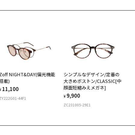
の際は記入用紙をダウンロードしてお使いください。
もっと見る
.7g
メガネ：デモレンズを外した重さ
100
ダウンロード
サングラス：レンズ込みの重さ
着脱式サングラス：デモレンズ、アタッチメント込みの重さ
イプ
ウエリントン
質
Zoff NIGHT&DAY(偏光機能
シンプルなデザイン/定番の
ロント素材：アセテート
搭載)
大きめボストン/CLASSIC[中
顔面短縮みえメガネ]
11,100
¥
9,900
¥
ZY222G01-44F1
ZC231005-29E1