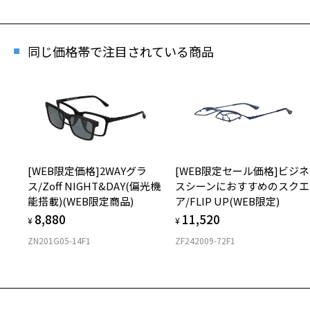
Zo
商品
同じ価格帯で注目されている商品
※商
※本
※ご
※「
店
[WEB限定価格]2WAYグラ
[WEB限定セール価格]ビジネ
※人
ス/Zoff NIGHT&DAY(偏光機
スシーンにおすすめのスクエ
能搭載)(WEB限定商品)
ア/FLIP UP(WEB限定)
8,880
11,520
¥
¥
ZN201G05-14F1
ZF242009-72F1