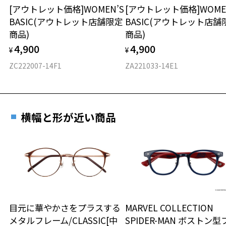
[アウトレット価格]WOMEN’S
[アウトレット価格]WOME
BASIC(アウトレット店舗限定
BASIC(アウトレット店舗
材質
商品)
商品)
フロント素材：French Plastic
4,900
4,900
¥
¥
ZC222007-14F1
ZA221033-14E1
横幅と形が近い商品
目元に華やかさをプラスする
MARVEL COLLECTION
メタルフレーム/CLASSIC[中
SPIDER-MAN ボストン型