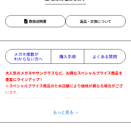
取扱説明書
返品・交換について
メガネ度数が
購入手順
よくある質問
わからない方へ
大人気のメガネやサングラスなど、お得なスペシャルプライス商品を
豊富にラインアップ！
※スペシャルプライス商品のため店舗により価格が異なる場合がござ
います。
※この商品はお誕生日クーポン、一部クーポンをご利用できません。
レトロ感漂うデザインにグリーンやイエロー、ネイビー等のカレッジ
カラーをポイントとして取り入れたメガネ。
知的かつキレイめなのに、どこか遊び心ある印象を与えてくれるシリ
ーズ。