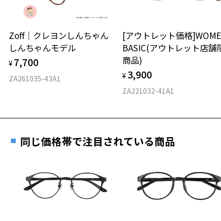
延長されません。
お持ちのZoffメガネサイズを確認するには？
＜メガネの度数情報がわからない方へ＞
安心2 視力測定無料
Zoff｜クレヨンしんちゃん
[アウトレット価格]WOME
オンラインストアでフレームのみ購入して、
しんちゃんモデル
BASIC(アウトレット店舗
実店舗で度付きにできます
仕上がり寸法
視力の変化を早めに発見するために、定期的な視
商品)
7,700
ご購入時に「レンズ交換券」をお選びいただくと、実店舗で
¥
力測定をおすすめいたします。
3,900
度数を測定のうえ、度付きレンズ（標準セットレンズ）へ無
¥
D 仕上がりの横幅：約143mm
ZA261035-43A1
料交換いただけます。
E 仕上がりの縦幅：約53mm
安心3 かかり具合調整無料
ZA221032-41A1
詳しくはこちら
重さ
フレームの歪みやかかり具合の調整・クリーニン
実店舗で度数を測定いただけます
グは、全国のZoff店舗にていつでも対応いたしま
お近くのZoff実店舗にて度数を測定いただけます（無料）。
す。
15.8g
同じ価格帯で注目されている商品
その際は記入用紙をダウンロードしてお使いください。
※メガネ：デモレンズを外した重さ
※サングラス：レンズ込みの重さ
※着脱式サングラス：デモレンズ、アタッチメント込みの重さ
ダウンロード
もっと見る
タイプ
ボストン