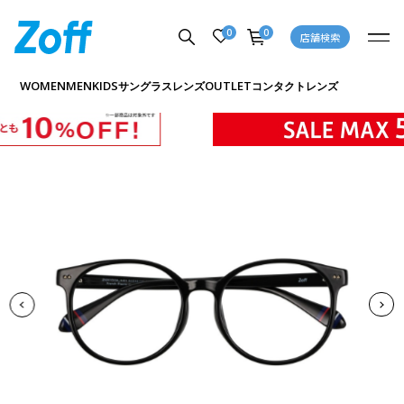
0
0
店舗検索
商品詳細ページへ
WOMEN
MEN
KIDS
OUTLET
サングラス
レンズ
コンタクトレンズ