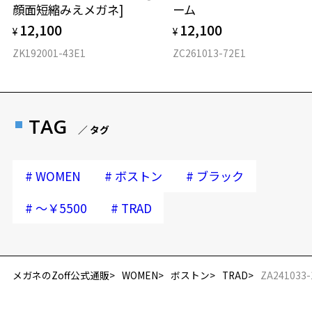
顔面短縮みえメガネ]
ーム
12,100
12,100
¥
¥
ZK192001-43E1
ZC261013-72E1
TAG
／ タグ
#
#
#
WOMEN
ボストン
ブラック
#
#
～￥5500
TRAD
再入荷お知らせメールのお申し込み
「再入荷お知らせメール」はZoffオンラインストア会員さまのみ対象となります。
メガネのZoff公式通販
WOMEN
ボストン
TRAD
ZA241033-