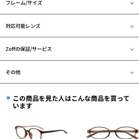
フレーム/サイズ
リラックスな着こなしや、ややラフなスタイルに合わせてもバランス
サイズ
の良いサイズ感。
対応可能レンズ
またシンプルながら洗練された知的な印象を演出できるブローには、
55□18-145
生地と生地の貼り合わせや、さりげないデザインポイントが詰め込ま
A 片方のレンズ横幅：55mm
れている。
Zoffの保証/サービス
B ブリッジ(鼻部分)の横幅：18mm
※柄や色味の出方に個体差があり、画像と異なる場合がございます。
C テンプル(つる)の長さ：145mm
フレームとレンズの合計料金を知りたい方へ
お気に入り
EYE LOVE TRAD ページをみる
その他
Zoffならではの安心サポート
価格シミュレーターはこちら
お気に入りに追加済です。
遠近両用はZoffオンラインストアでは販売しておりません。
お気に入りリストは
こちら
ご希望のお客さまは、「レンズ交換券」をお選びのうえ、
この商品を見た人はこんな商品を買って
安心1 フレーム１年間品質保証
最寄りのZoff実店舗にてレンズをお買い求めください。
います
※サングラスやパッケージ品では「レンズ交換券」はお選び
商品不良により生じた破損等の不具合は、お渡し
いただけません。「度無し」をお選びいただき実店舗へご相
日または発送日より１年間修理又は交換させて頂
談ください。
きます。
※保証期間内に交換が行われた場合、保証期間は初期の期間から