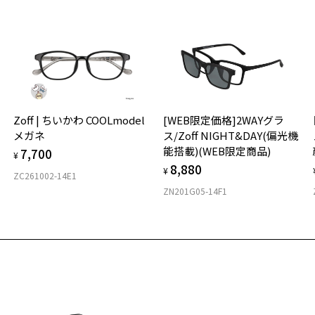
S
入荷お知らせメールのお申し込み
「
入荷お知らせメール」はZoffオンラインストア会員さまのみ対象となります。
＜
オ
実
お気に入り
Zoff | ちいかわ COOLmodel
[WEB限定価格]2WAYグラ
ご
仕
メガネ
ス/Zoff NIGHT&DAY(偏光機
ンプルで1本は持っておきたいウェリントンフレーム/STANDAR
の
商品詳細ページへ
能搭載)(WEB限定商品)
7,700
番号：ZA241004-49A1/フレームカラー：ブラウン(デミ柄)/単価：￥6,
度
D
¥
お気に入りに追加済です。
8,880
詳
E
¥
お気に入りリストは
こちら
ZC261002-14E1
ZN201G05-14F1
実
ログインして申し込む
重
お
そ
17
品が再入荷された際にメールでお知らせします。
サービスは商品の購入をお約束するものではありません。
※
希望の商品が再入荷しない場合もございますので予めご了承ください。
※
再入荷お知らせメール」はZoffオンラインストアで取り扱っている商品が対象となります。
舗への再入荷ではございませんのでご了承ください。
※
気商品に関しては、メール配信後、即完売する場合がございます。
タ