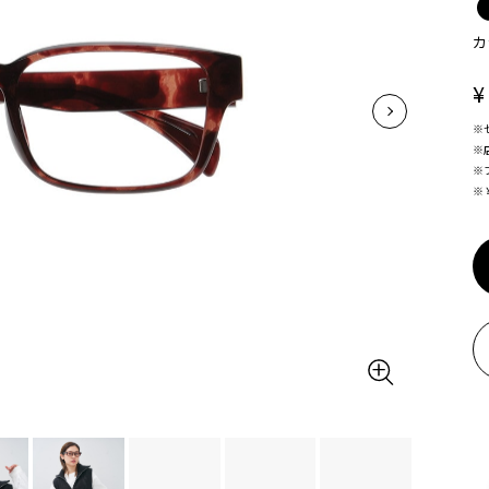
カ
¥
※
※
※
※