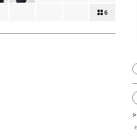
6
シ
『