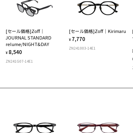
材
[セール価格]Zoff｜
[セール価格]Zoff｜Kirimaru
フ
JOURNAL STANDARD
7,770
¥
relume/NIGHT&DAY
ZN241003-14E1
8,540
¥
ZN241G07-14E1