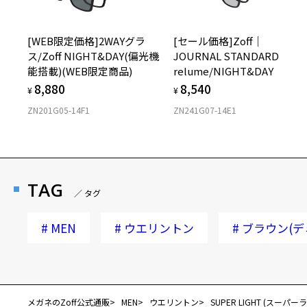
[WEB限定価格]2WAYグラ
[セール価格]Zoff｜
ス/Zoff NIGHT&DAY(偏光機
JOURNAL STANDARD
能搭載)(WEB限定商品)
relume/NIGHT&DAY
8,880
8,540
¥
¥
ZN201G05-14F1
ZN241G07-14E1
TAG
／ タグ
#
MEN
#
ウエリントン
#
ブラウン(デ
メガネのZoff公式通販
MEN
ウエリントン
SUPER LIGHT (スーパー