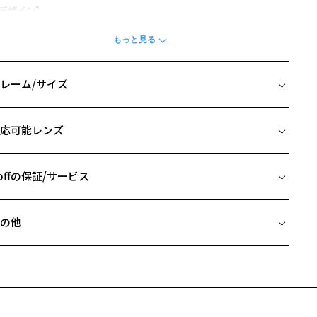
デザイン】
齢問わず人気のあるビッグシェイプのウェリントン型にしました。
ーシックすぎずクラシックすぎない絶妙なデザイン。
ンプルな見た目ながらも、軽量素材を使用することで長時間の装用も
適。
レーム/サイズ
ガネ初心者から上級者まで、どなたにもオススメできる定番のフレー
です。
イズ
応可能レンズ
カラー】
□19-145
A241004-14F1：マットな質感の定番のブラック。
 片方のレンズ横幅：55mm
A241004-18A1：重たくなりすぎないブラックグラデーション。
 ブリッジ(鼻部分)の横幅：19mm
offの保証/サービス
A241004-49A1：こなれた印象のべっ甲ブラウン。
 テンプル(つる)の長さ：145mm
A241004-68A1：ニュアンスのあるグリーングラデーション。
フレームとレンズの合計料金を知りたい方へ
の他
スタイリングポイント】
Zoffならではの安心サポート
価格シミュレーターはこちら
ライベート、お仕事用として幅広くお使いいただけます。
近両用はZoffオンラインストアでは販売しておりません。
番のシェイプなのでスタイリングを選ばず合わせていただけます。
希望のお客さまは、「レンズ交換券」をお選びのうえ、
安心1 フレーム１年間品質保証
寄りのZoff実店舗にてレンズをお買い求めください。
柄や色味の出方に個体差があり、画像と異なる場合がございます。
サングラスやパッケージ品では「レンズ交換券」はお選びいただけま
商品不良により生じた破損等の不具合は、お渡し日または発送
ん。