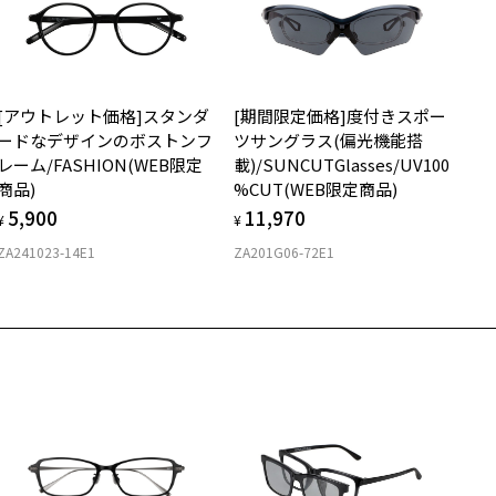
ウエリントン
質
[アウトレット価格]スタンダ
[期間限定価格]度付きスポー
ロント素材：French Plastic
ードなデザインのボストンフ
ツサングラス(偏光機能搭
レーム/FASHION(WEB限定
載)/SUNCUTGlasses/UV100
商品)
%CUT(WEB限定商品)
5,900
11,970
¥
¥
ZA241023-14E1
ZA201G06-72E1