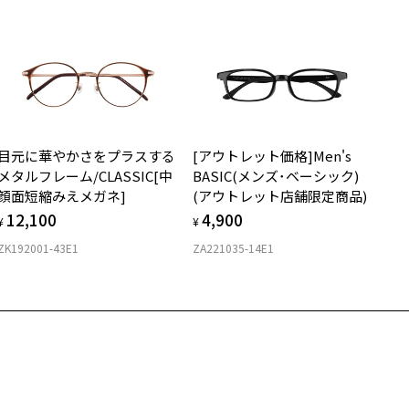
日より１年間修理又は交換させて頂きます。
UPER LIGHT (スーパーライト) 特設ページをみる
度無し」をお選びいただき実店舗へご相談ください。
※保証期間内に交換が行われた場合、保証期間は初期の期間から延長されま
せん。
安心2 視力測定無料
メガネの度数情報がわからない方へ＞
お持ちのZoffメガネサイズを確認するには？
視力の変化を早めに発見するために、定期的な視力測定をおす
ンラインストアでフレームのみ購入して、
すめいたします。
店舗で度付きにできます
目元に華やかさをプラスする
[アウトレット価格]Men's
購入時に「レンズ交換券」をお選びいただくと、実店舗で度数を測定
上がり寸法
安心3 かかり具合調整無料
メタルフレーム/CLASSIC[中
BASIC(メンズ･ベーシック)
D
うえ、
顔面短縮みえメガネ]
(アウトレット店舗限定商品)
600
付きレンズ（標準セットレンズ）へ無料交換いただけます。
 仕上がりの横幅：約149mm
フレームの歪みやかかり具合の調整・クリーニングは、全国の
12,100
4,900
しくはこちら
 仕上がりの縦幅：約43mm
¥
¥
Zoff店舗にていつでも対応いたします。
ZK192001-43E1
ZA221035-14E1
店舗で度数を測定いただけます
さ
近くのZoff実店舗にて度数を測定いただけます（無料）。
の際は記入用紙をダウンロードしてお使いください。
もっと見る
.4g
メガネ：デモレンズを外した重さ
ダウンロード
サングラス：レンズ込みの重さ
着脱式サングラス：デモレンズ、アタッチメント込みの重さ
イプ