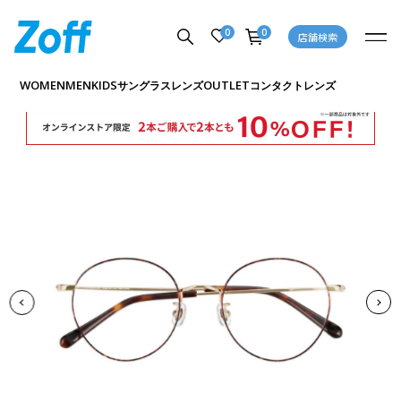
0
0
店舗検索
商品詳細ページへ
WOMEN
MEN
KIDS
OUTLET
サングラス
レンズ
コンタクトレンズ