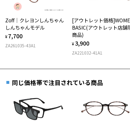
延長されません。
お持ちのZoffメガネサイズを確認するには？
＜メガネの度数情報がわからない方へ＞
安心2 視力測定無料
Zoff｜クレヨンしんちゃん
[アウトレット価格]WOME
オンラインストアでフレームのみ購入して、
しんちゃんモデル
BASIC(アウトレット店舗
実店舗で度付きにできます
仕上がり寸法
視力の変化を早めに発見するために、定期的な視
商品)
7,700
ご購入時に「レンズ交換券」をお選びいただくと、実店舗で
¥
力測定をおすすめいたします。
3,900
度数を測定のうえ、度付きレンズ（標準セットレンズ）へ無
¥
D 仕上がりの横幅：約139mm
ZA261035-43A1
料交換いただけます。
E 仕上がりの縦幅：約50mm
安心3 かかり具合調整無料
ZA221032-41A1
詳しくはこちら
重さ
フレームの歪みやかかり具合の調整・クリーニン
実店舗で度数を測定いただけます
グは、全国のZoff店舗にていつでも対応いたしま
お近くのZoff実店舗にて度数を測定いただけます（無料）。
す。
10.7g
同じ価格帯で注目されている商品
その際は記入用紙をダウンロードしてお使いください。
※メガネ：デモレンズを外した重さ
※サングラス：レンズ込みの重さ
※着脱式サングラス：デモレンズ、アタッチメント込みの重さ
ダウンロード
もっと見る
タイプ
ボストン