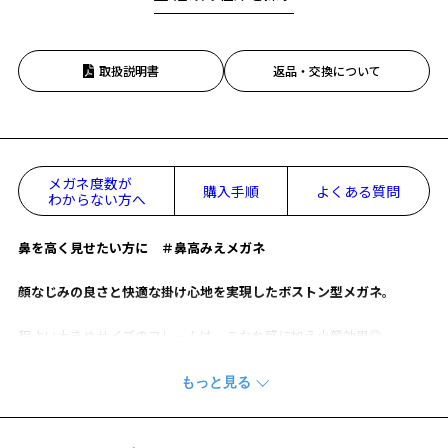
取扱説明書
返品・交換について
メガネ度数が
購入手順
よくある質問
わからない方へ
鼻を高く見せたい方に ＃鼻高みえメガネ
顔なじみの良さと快適な掛け心地を実現したボストン型メガネ。
程よい大きめサイズのフレームは、こなれ感に加え小顔効果◎
ファッションアイテムとしてもおすすめのボストン型メガネです。
美支度メガネ ページをみる
※柄や色味の出方に個体差があり、画像と異なる場合がございます。