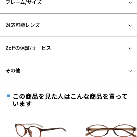
フレーム/サイズ
サイズ
対応可能レンズ
52□20-145
A 片方のレンズ横幅：52mm
Zoffの保証/サービス
B ブリッジ(鼻部分)の横幅：20mm
C テンプル(つる)の長さ：145mm
フレームとレンズの合計料金を知りたい方へ
お気に入り
その他
Zoffならではの安心サポート
価格シミュレーターはこちら
遠近両用はZoffオンラインストアでは販売しておりません。
お気に入りに追加済です。
ご希望のお客さまは、「レンズ交換券」をお選びのうえ、
この商品を見た人はこんな商品を買って
お気に入りリストは
こちら
安心1 フレーム１年間品質保証
最寄りのZoff実店舗にてレンズをお買い求めください。
います
※サングラスやパッケージ品では「レンズ交換券」はお選び
商品不良により生じた破損等の不具合は、お渡し
いただけません。「度無し」をお選びいただき実店舗へご相
日または発送日より１年間修理又は交換させて頂
談ください。
きます。
※保証期間内に交換が行われた場合、保証期間は初期の期間から