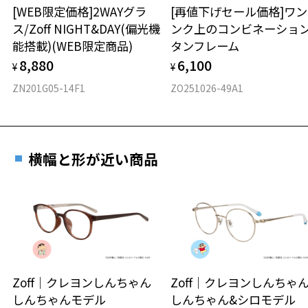
[WEB限定価格]2WAYグラ
[再値下げセール価格]ワ
ス/Zoff NIGHT&DAY(偏光機
ンク上のコンビネーショ
材質
能搭載)(WEB限定商品)
タンフレーム
フロント素材：メタル
8,880
6,100
¥
¥
ZN201G05-14F1
ZO251026-49A1
横幅と形が近い商品
Zoff｜クレヨンしんちゃん
Zoff｜クレヨンしんち
しんちゃんモデル
しんちゃん&シロモデル