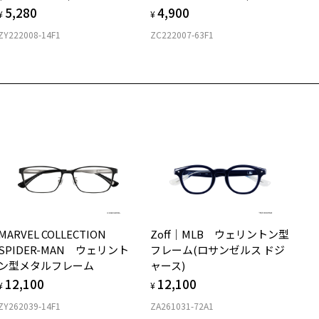
5,280
4,900
¥
¥
ZY222008-14F1
ZC222007-63F1
MARVEL COLLECTION
Zoff｜MLB ウェリントン型
SPIDER-MAN ウェリント
フレーム(ロサンゼルス ドジ
ン型メタルフレーム
ャース)
12,100
12,100
¥
¥
ZY262039-14F1
ZA261031-72A1