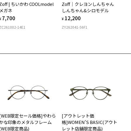
Zoff | ちいかわ COOLmodel
Zoff｜クレヨンしんちゃん
購入時に「レンズ交換券」をお選びいただくと、実店舗で度数を測定
上がり寸法
安心3 かかり具合調整無料
メガネ
しんちゃん&シロモデル
うえ、
7,700
12,200
付きレンズ（標準セットレンズ）へ無料交換いただけます。
 仕上がりの横幅：約137mm
¥
¥
フレームの歪みやかかり具合の調整・クリーニングは、全国の
しくはこちら
 仕上がりの縦幅：約46mm
SIC
ZC261002-14E1
ZY262041-56F1
Zoff店舗にていつでも対応いたします。
店舗で度数を測定いただけます
さ
0
近くのZoff実店舗にて度数を測定いただけます（無料）。
の際は記入用紙をダウンロードしてお使いください。
もっと見る
.8g
メガネ：デモレンズを外した重さ
ダウンロード
サングラス：レンズ込みの重さ
着脱式サングラス：デモレンズ、アタッチメント込みの重さ
イプ
ウエリントン
質
[WEB限定セール価格]やわら
[アウトレット価
ロント素材：メタル
かな印象のメタルフレーム
格]WOMEN’S BASIC(アウト
(WEB限定商品)
レット店舗限定商品)