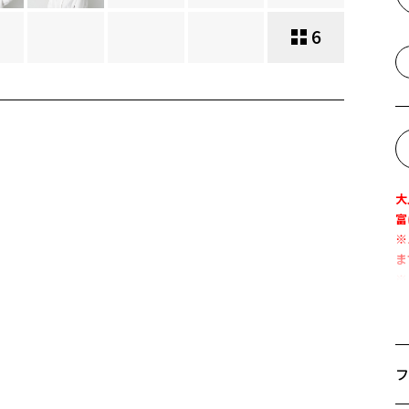
6
大
富
※
ま
※
細
『
フ
【