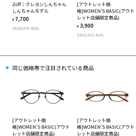
Zoff｜クレヨンしんちゃん
[アウトレット価
しんちゃんモデル
格]WOMEN’S BASIC(アウト
レット店舗限定商品)
7,700
¥
3,900
¥
[ス
ZA261035-43A1
ZA221032-41A1
TRE
商品番
同じ価格帯で注目されている商品
※商品が
※本サー
※ご希望
※「再入
店舗
※人気商
[アウトレット価
[アウトレット価
格]WOMEN’S BASIC(アウト
格]WOMEN’S BASIC(アウト
レット店舗限定商品)
レット店舗限定商品)