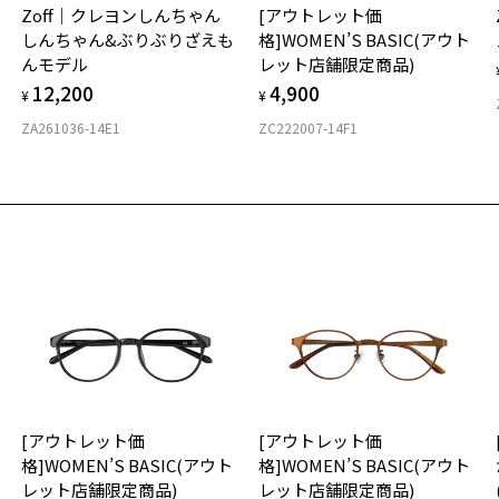
Zoff｜クレヨンしんちゃん
[アウトレット価
ご
仕
しんちゃん&ぶりぶりざえも
格]WOMEN’S BASIC(アウト
の
んモデル
レット店舗限定商品)
度
D
お気に入り
12,200
4,900
詳
E
¥
¥
ペシャルプライス]個性的な印象になれるオクタゴンフレーム/CLAS
商品詳細ページへ
ZA261036-14E1
ZC222007-14F1
ND
実
重
お気に入りに追加済です。
号：ZA232001-49E1/フレームカラー：ブラウン(デミ柄)/単価：￥3,52
お
お気に入りリストは
こちら
そ
15
ログインして申し込む
※
※
※
再入荷された際にメールでお知らせします。
ビスは商品の購入をお約束するものではありません。
タ
の商品が再入荷しない場合もございますので予めご了承ください。
荷お知らせメール」はZoffオンラインストアで取り扱っている商品が対象となります。
への再入荷ではございませんのでご了承ください。
品に関しては、メール配信後、即完売する場合がございます。
材
[アウトレット価
[アウトレット価
フ
格]WOMEN’S BASIC(アウト
格]WOMEN’S BASIC(アウト
レット店舗限定商品)
レット店舗限定商品)