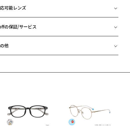
イズ
んな顔型にも合う万能なオクタゴン型。
応可能レンズ
性的な印象を引き出してくれるフレームです。
□19-145
 片方のレンズ横幅：48mm
カラー】
 ブリッジ(鼻部分)の横幅：19mm
offの保証/サービス
A232001-14F1:定番のブラックで幅広いシーンに。
 テンプル(つる)の長さ：145mm
A232001-21E1:華やかさと明るさを演出。
フレームとレンズの合計料金を知りたい方へ
A232001-42E1:ナチュラルで柔らかい印象に。
の他
A232001-49E1:落ち着いたファッションに軽さをプラス。
Zoffならではの安心サポート
価格シミュレーターはこちら
近両用はZoffオンラインストアでは販売しておりません。
スタイリングポイント】
希望のお客さまは、「レンズ交換券」をお選びのうえ、
張しすぎない落ち着いた点が魅力のフレーム。どんなスタイリングに
安心1 フレーム１年間品質保証
寄りのZoff実店舗にてレンズをお買い求めください。
なじみ、
サングラスやパッケージ品では「レンズ交換券」はお選びいただけま
けるだけで雰囲気が一気に増すアイテムです。
商品不良により生じた破損等の不具合は、お渡し日または発送
ん。
日より１年間修理又は交換させて頂きます。
度無し」をお選びいただき実店舗へご相談ください。
※保証期間内に交換が行われた場合、保証期間は初期の期間から延長されま
柄や色味の出方に個体差があり、画像と異なる場合がございます。
せん。
LASSIC(クラシック) 特集ページをみる
安心2 視力測定無料
メガネの度数情報がわからない方へ＞
お持ちのZoffメガネサイズを確認するには？
視力の変化を早めに発見するために、定期的な視力測定をおす
ンラインストアでフレームのみ購入して、
すめいたします。
店舗で度付きにできます