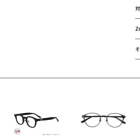
サ
ど
対
個
48
A
【
B
Z
Z
C
Z
Z
そ
Z
遠
【
ご
主
最
も
※
か
せ
「
※
荷お知らせメールのお申し込み
C
＜
お知らせメール」はZoffオンラインストア会員さまのみ対象となります。
オ
実