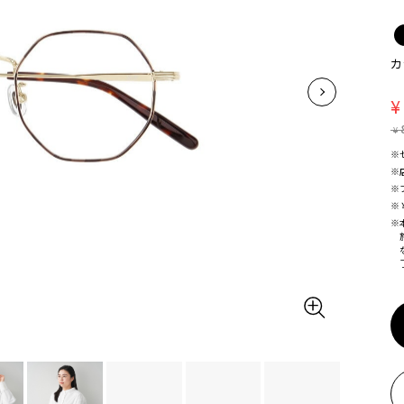
カ
¥
¥
※
※
※
※
※