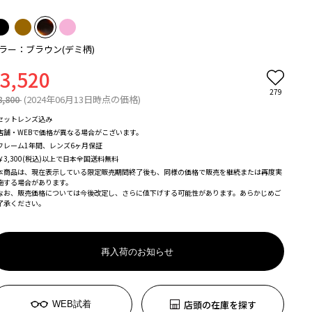
ラー：ブラウン(デミ柄)
3,520
279
8,800
(2024年06月13日時点の価格)
セットレンズ込み
店舗・WEBで価格が異なる場合がこざいます。
フレーム1年間、レンズ6ヶ月保証
￥3,300(税込)以上で日本全国送料無料
本商品は、現在表示している限定販売期間終了後も、同様の価格で販売を継続または再度実
施する場合があります。
なお、販売価格については今後改定し、さらに値下げする可能性があります。あらかじめご
了承ください。
再入荷のお知らせ
店頭の在庫を探す
WEB試着