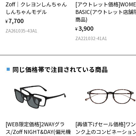
安心2 視力測定無料
Zoff｜クレヨンしんちゃん
[アウトレット価格]WOME
オンラインストアでフレームのみ購入して、
しんちゃんモデル
BASIC(アウトレット店舗
実店舗で度付きにできます
仕上がり寸法
視力の変化を早めに発見するために、定期的な視
商品)
7,700
ご購入時に「レンズ交換券」をお選びいただくと、実店舗で
¥
力測定をおすすめいたします。
3,900
度数を測定のうえ、度付きレンズ（標準セットレンズ）へ無
¥
D 仕上がりの横幅：約133mm
ZA261035-43A1
料交換いただけます。
E 仕上がりの縦幅：約43mm
安心3 かかり具合調整無料
ZA221032-41A1
詳しくはこちら
重さ
フレームの歪みやかかり具合の調整・クリーニン
実店舗で度数を測定いただけます
グは、全国のZoff店舗にていつでも対応いたしま
お近くのZoff実店舗にて度数を測定いただけます（無料）。
す。
12.7g
同じ価格帯で注目されている商品
その際は記入用紙をダウンロードしてお使いください。
※メガネ：デモレンズを外した重さ
※サングラス：レンズ込みの重さ
※着脱式サングラス：デモレンズ、アタッチメント込みの重さ
ダウンロード
もっと見る
タイプ
ボストン
[WEB限定価格]2WAYグラ
[再値下げセール価格]ワ
ス/Zoff NIGHT&DAY(偏光機
ンク上のコンビネーショ
材質