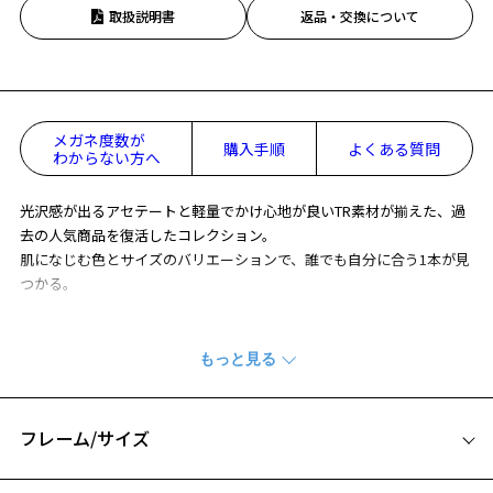
取扱説明書
返品・交換について
メガネ度数が
購入手順
よくある質問
わからない方へ
光沢感が出るアセテートと軽量でかけ心地が良いTR素材が揃えた、過
去の人気商品を復活したコレクション。
肌になじむ色とサイズのバリエーションで、誰でも自分に合う1本が見
つかる。
※柄や色味の出方に個体差があり、画像と異なる場合がございます。
CLASSIC(クラシック) 特集ページをみる
フレーム/サイズ