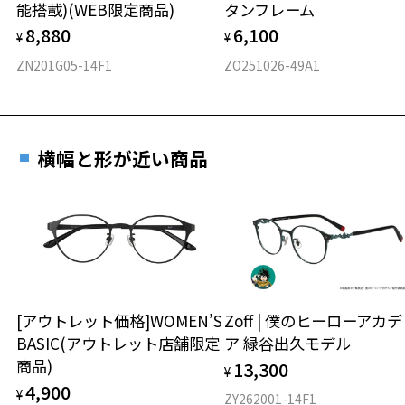
能搭載)(WEB限定商品)
タンフレーム
フロント素材：French Plastic/メタル
8,880
6,100
¥
¥
ZN201G05-14F1
ZO251026-49A1
横幅と形が近い商品
[アウトレット価格]WOMEN’S
Zoff | 僕のヒーローアカ
BASIC(アウトレット店舗限定
ア 緑谷出久モデル
商品)
13,300
¥
4,900
¥
ZY262001-14F1