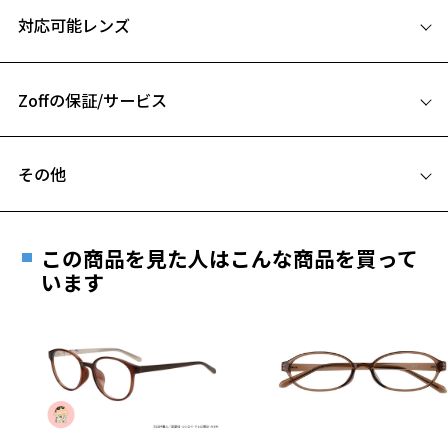
サイズ
対応可能レンズ
48□20-145
A 片方のレンズ横幅：48mm
Zoffの保証/サービス
B ブリッジ(鼻部分)の横幅：20mm
C テンプル(つる)の長さ：145mm
フレームとレンズの合計料金を知りたい方へ
その他
お気に入り
Zoffならではの安心サポート
価格シミュレーターはこちら
遠近両用はZoffオンラインストアでは販売しておりません。
お気に入りに追加済です。
ご希望のお客さまは、「レンズ交換券」をお選びのうえ、
この商品を見た人はこんな商品を買って
安心1 フレーム１年間品質保証
お気に入りリストは
こちら
最寄りのZoff実店舗にてレンズをお買い求めください。
います
※サングラスやパッケージ品では「レンズ交換券」はお選び
商品不良により生じた破損等の不具合は、お渡し
いただけません。「度無し」をお選びいただき実店舗へご相
日または発送日より１年間修理又は交換させて頂
談ください。
きます。
※保証期間内に交換が行われた場合、保証期間は初期の期間から
延長されません。
お持ちのZoffメガネサイズを確認するには？
＜メガネの度数情報がわからない方へ＞