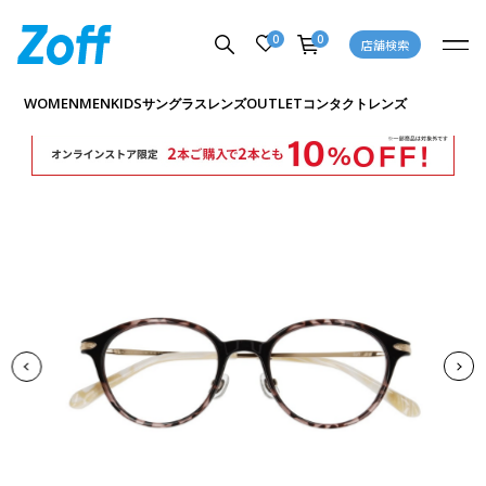
0
0
店舗検索
商品詳細ページへ
WOMEN
MEN
KIDS
OUTLET
サングラス
レンズ
コンタクトレンズ